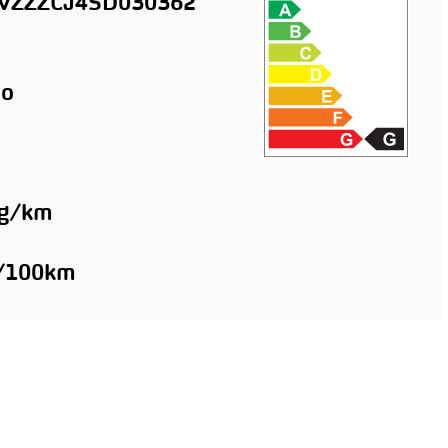
ZZZCJ4SD030362
o
 g/km
l/100km