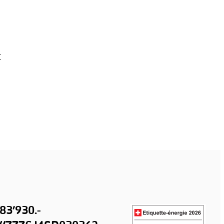
t
83’930.-