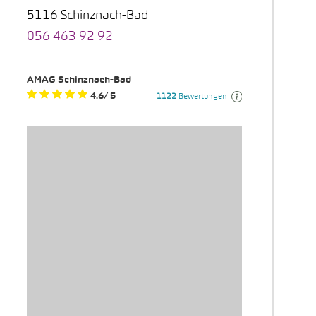
5116 Schinznach-Bad
056 463 92 92