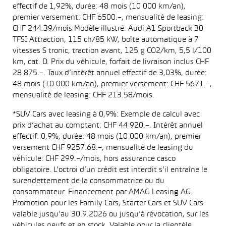
effectif de 1,92%, durée: 48 mois (10 000 km/an),
premier versement: CHF 6500.–, mensualité de leasing:
CHF 244.39/mois Modèle illustré: Audi A1 Sportback 30
TFSI Attraction, 115 ch/85 kW, boîte automatique à 7
vitesses S tronic, traction avant, 125 g CO2/km, 5,5 l/100
km, cat. D. Prix du véhicule, forfait de livraison inclus CHF
28 875.–. Taux d’intérêt annuel effectif de 3,03%, durée:
48 mois (10 000 km/an), premier versement: CHF 5671.–,
mensualité de leasing: CHF 213.58/mois.
*SUV Cars avec leasing à 0,9%: Exemple de calcul avec
prix d’achat au comptant: CHF 44 920.–. Intérêt annuel
effectif: 0,9%, durée: 48 mois (10 000 km/an), premier
versement CHF 9257.68.–, mensualité de leasing du
véhicule: CHF 299.–/mois, hors assurance casco
obligatoire. L’octroi d’un crédit est interdit s’il entraîne le
surendettement de la consommatrice ou du
consommateur. Financement par AMAG Leasing AG.
Promotion pour les Family Cars, Starter Cars et SUV Cars
valable jusqu’au 30.9.2026 ou jusqu’à révocation, sur les
véhicules neufs et en stock. Valable pour la clientèle