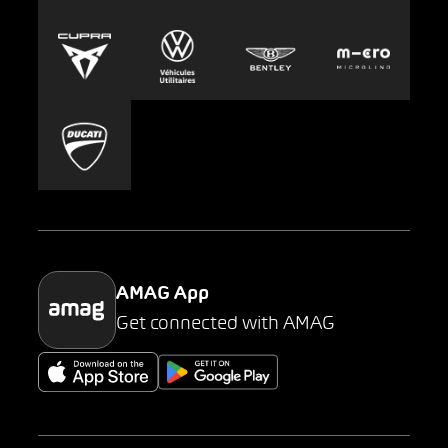
Europcar
Presse
Carsharing
Mobility-as-a-Service
AMAG Classic
Parking
AMAG App
Get connected with AMAG