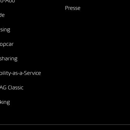
to-Abo
Presse
de
sing
opcar
sharing
ility-as-a-Service
G Classic
king