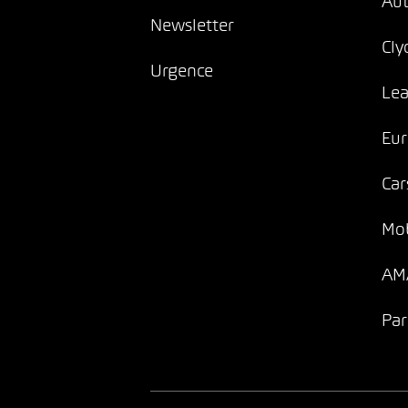
Au
Newsletter
Cly
Urgence
Lea
Eur
Car
Mob
AMA
Par