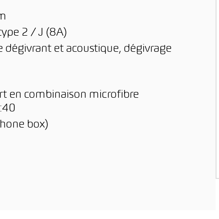
em
ype 2 / J (8A)
e dégivrant et acoustique, dégivrage
ort en combinaison microfibre
0:40
phone box)