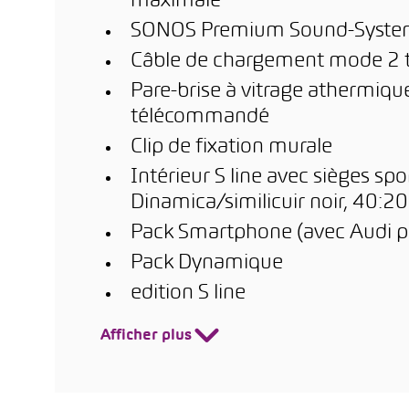
maximale
SONOS Premium Sound-Syst
Câble de chargement mode 2 t
Pare-brise à vitrage athermiqu
télécommandé
Clip de fixation murale
Intérieur S line avec sièges sp
Dinamica/similicuir noir, 40:2
Pack Smartphone (avec Audi 
Pack Dynamique
edition S line
Afficher plus