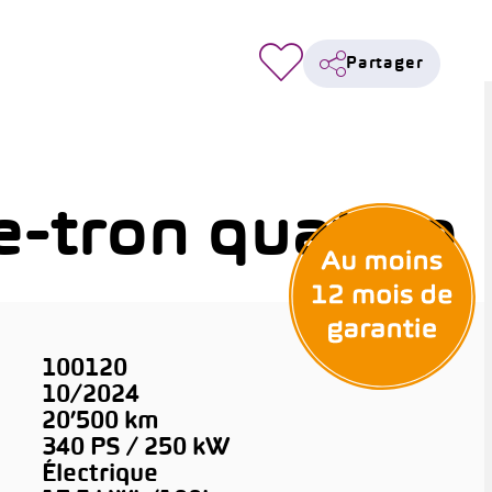
Partager
-tron quattro
100120
10/2024
20’500 km
340 PS / 250 kW
Électrique