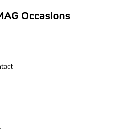
AMAG Occasions
ntact
t