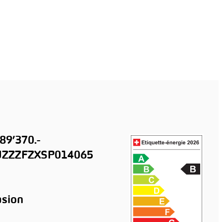
89’370.-
ZZZFZXSP014065
sion