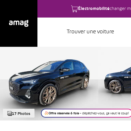
Électromobilité
changer m
Trouver une voiture
Offre réservée 6 fois
– dépêchez-vous, ça vaut le coup!
17 Photos