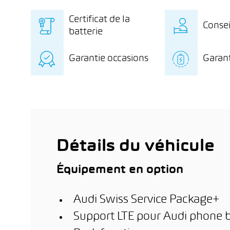
Certificat de la
Consei
batterie
Certificat de la batterie
Des c
Garantie occasions
Garant
indépendant avec
exclu
diagnostic détaillé de la
l’éle
Garantie de 12 mois sur
8 ans
batterie
stati
le véhicule d’occasion
kilo
dome
km de
l’inst
ère
phot
1
m
(en f
est a
Détails du véhicule
Équipement en option
Audi Swiss Service Package+
Support LTE pour Audi phone 