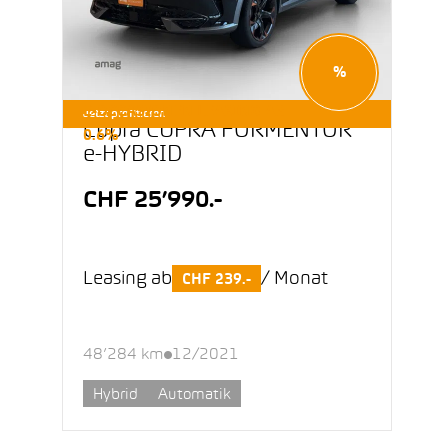
%
E-OCCASIONEN LEASING AB
Jetzt profitieren
Cupra CUPRA FORMENTOR
0.6%
e-HYBRID
CHF 25’990.-
Leasing ab
/ Monat
CHF 239.-
48’284 km
12/2021
Hybrid
Automatik