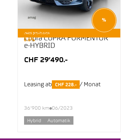
%
E-OCCASIONEN LEASING AB
Jetzt profitieren
Cupra CUPRA FORMENTOR
0.6%
e-HYBRID
CHF 29’490.-
Leasing ab
/ Monat
CHF 228.-
36’900 km
06/2023
Hybrid
Automatik