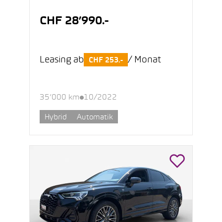
CHF 28’990.-
Leasing ab
/ Monat
CHF 253.-
35’000 km
10/2022
Hybrid
Automatik