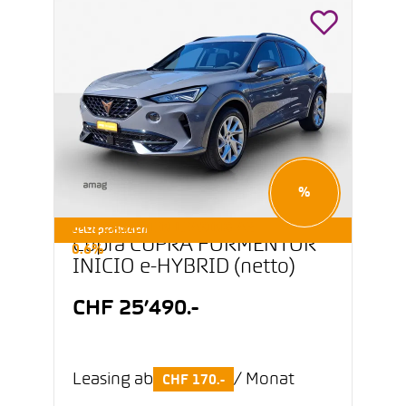
%
E-OCCASIONEN LEASING AB
Jetzt profitieren
Cupra CUPRA FORMENTOR
0.6%
INICIO e-HYBRID (netto)
CHF 25’490.-
Leasing ab
/ Monat
CHF 170.-