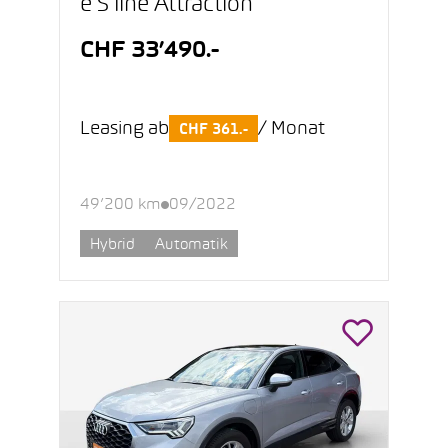
e S line Attraction
CHF 33’490.-
Leasing ab
/ Monat
CHF 361.-
49’200 km
09/2022
Hybrid
Automatik