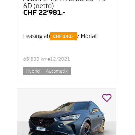
6D (netto)
CHF 22’981.-
Leasing ab
/ Monat
CHF 240.-
65’533 km
12/2021
Hybrid
Automatik