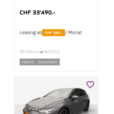
CHF 33’490.-
Leasing ab
/ Monat
CHF 369.-
39’500 km
08/2022
Hybrid
Automatik