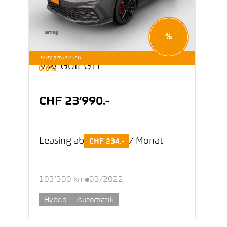
%
E-OCCASIONEN LEASING AB
Jetzt profitieren
VW Golf GTE
0.6%
CHF 23’990.-
Leasing ab
/ Monat
CHF 234.-
103’300 km
03/2022
Hybrid
Automatik