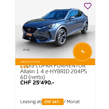
%
E-OCCASIONEN LEASING AB
Jetzt profitieren
Cupra CUPRA FORMENTOR
0.6%
Allalin 1.4 e-HYBRID 204PS
6D (netto)
CHF 25’490.-
Leasing ab
/ Monat
CHF 247.-