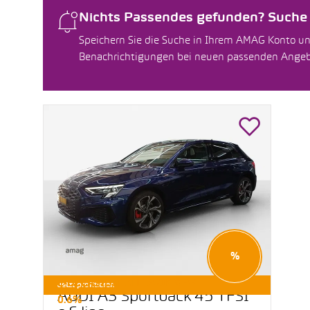
Nichts Passendes gefunden? Suche f
Speichern Sie die Suche in Ihrem AMAG Konto un
Benachrichtigungen bei neuen passenden Ange
%
E-OCCASIONEN LEASING AB
Jetzt profitieren
AUDI A3 Sportback 45 TFSI
0.6%