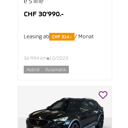
e S line
CHF 30’990.-
Leasing ab
/ Monat
CHF 314.-
36’994 km
10/2023
Hybrid
Automatik