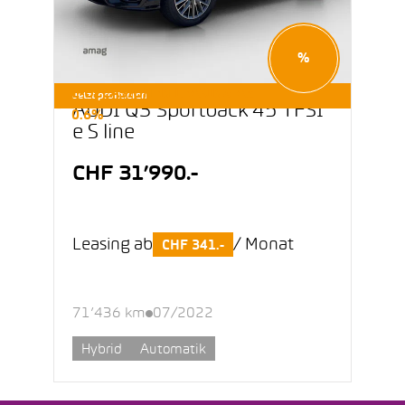
%
E-OCCASIONEN LEASING AB
Jetzt profitieren
AUDI Q3 Sportback 45 TFSI
0.6%
e S line
CHF 31’990.-
Leasing ab
/ Monat
CHF 341.-
71’436 km
07/2022
Hybrid
Automatik