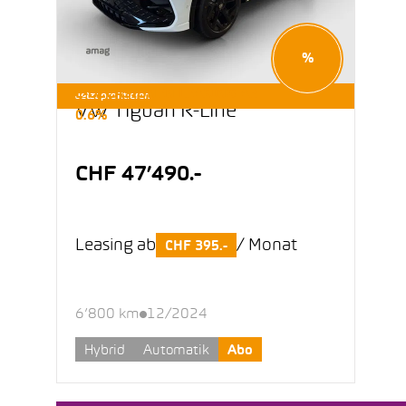
%
E-OCCASIONEN LEASING AB
Jetzt profitieren
VW Tiguan R-Line
0.6%
CHF 47’490.-
Leasing ab
/ Monat
CHF 395.-
6’800 km
12/2024
Hybrid
Automatik
Abo