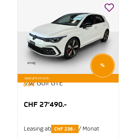
%
E-OCCASIONEN LEASING AB
Jetzt profitieren
VW Golf GTE
0.6%
CHF 27’490.-
Leasing ab
/ Monat
CHF 238.-