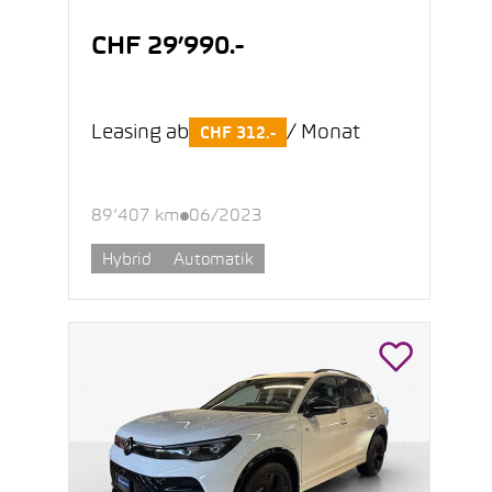
CHF 29’990.-
Leasing ab
/ Monat
CHF 312.-
89’407 km
06/2023
Hybrid
Automatik