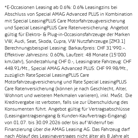
*E-Occasionen Leasing ab 0.6%: 0.6% Leasingzins bei
Abschluss von Special AMAG Advanced PLUS in Kombination
mit Special LeasingPLUS Care Motorfahrzeugversicherung
und Special LeasingPLUS Care Ratenversicherung. Angebot
gültig für Elektro- & Plug-in-Occasionsfahrzeuge der Marken
VW, Audi, Seat, Skoda, Cupra, VW Nutzfahrzeuge.[ZM3.1]
Berechnungsbeispiel Leasing: Barkaufpreis: CHF 31’990.–.
Effektiver Jahreszins: 0.60%, Laufzeit: 48 Monate (15’000
km/Jahr), Sonderzahlung CHF 0.-, Leasingrate Fahrzeug: CHF
448.91/Mt., Special AMAG Advanced PLUS: CHF 99.98/Mt.,
zuzüglich Rate Special LeasingPLUS Care
Motorfahrzeugversicherung und Rate Special LeasingPLUS
Care Ratenversicherung (können je nach Geschlecht, Alter,
Wohnort und weiteren Merkmalen variieren), inkl. MwSt. Die
Kreditvergabe ist verboten, falls sie zur Überschuldung des
Konsumenten führt. Angebot gültig für Vertragsabschlüsse
(Leasingantragseingang & Kunden-Kaufvertrags-Eingang)
von 01.07. bis 30.09.2026 oder bis auf Widerruf bei
Finanzierung über die AMAG Leasing AG. Das Fahrzeug darf
nach Ablauf des Leasingvertrages nicht älter als 8 Jahre alt