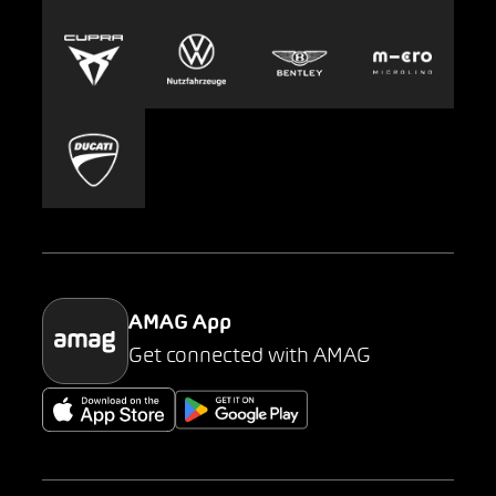
Europcar
Presse
Carsharing
Mobility-as-a-Service
AMAG Classic
Parking
AMAG App
Get connected with AMAG