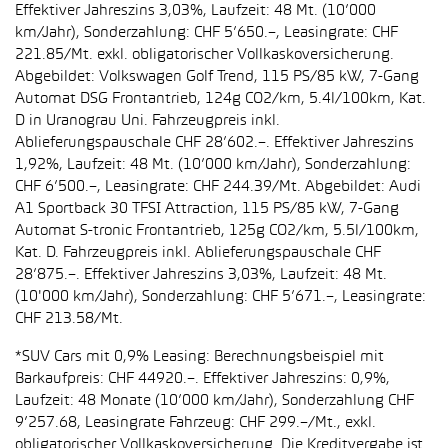
Effektiver Jahreszins 3,03%, Laufzeit: 48 Mt. (10’000
km/Jahr), Sonderzahlung: CHF 5’650.–, Leasingrate: CHF
221.85/Mt. exkl. obligatorischer Vollkaskoversicherung.
Abgebildet: Volkswagen Golf Trend, 115 PS/85 kW, 7-Gang
Automat DSG Frontantrieb, 124g CO2/km, 5.4l/100km, Kat.
D in Uranograu Uni. Fahrzeugpreis inkl.
Ablieferungspauschale CHF 28’602.–. Effektiver Jahreszins
1,92%, Laufzeit: 48 Mt. (10’000 km/Jahr), Sonderzahlung:
CHF 6’500.–, Leasingrate: CHF 244.39/Mt. Abgebildet: Audi
A1 Sportback 30 TFSI Attraction, 115 PS/85 kW, 7-Gang
Automat S-tronic Frontantrieb, 125g CO2/km, 5.5l/100km,
Kat. D. Fahrzeugpreis inkl. Ablieferungspauschale CHF
28’875.–. Effektiver Jahreszins 3,03%, Laufzeit: 48 Mt.
(10'000 km/Jahr), Sonderzahlung: CHF 5’671.–, Leasingrate:
CHF 213.58/Mt.
*SUV Cars mit 0,9% Leasing: Berechnungsbeispiel mit
Barkaufpreis: CHF 44920.–. Effektiver Jahreszins: 0,9%,
Laufzeit: 48 Monate (10’000 km/Jahr), Sonderzahlung CHF
9’257.68, Leasingrate Fahrzeug: CHF 299.–/Mt., exkl.
obligatorischer Vollkaskoversicherung. Die Kreditvergabe ist