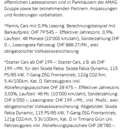
öffentlichen Ladestationen und in Parkhäusern der AMAG
Gruppe sowie bei teilnehmenden Partnern. Anpassungen
und Änderungen vorbehalten.
*Family Cars mit 0,9% Leasing: Berechnungsbeispiel mit
Barkaufpreis: CHF 79’545.–. Effektiver Jahreszins: 0,9%,
Laufzeit: 48 Monate (10’000 km/Jahr), Sonderzahlung CHF
0.–, Leasingrate Fahrzeug: CHF 888.27/Mt., exkl.
obligatorischer Vollkaskoversicherung.
*Starter Cars ab CHF 199.–: Starter Cars, z.B. ab CHF
199.–/Mt. für den Skoda Fabia: Skoda Fabia Dynamic, 115
PS/85 kW, 7-Gang DSG Frontantrieb, 122g CO2/km,
5.4l/100km, Kat. D. Fahrzeugpreis inkl.
Ablieferungspauschale CHF 28’475.–. Effektiver Jahreszins
3,03%, Laufzeit: 48 Mt. (10’000 km/Jahr), Sonderzahlung:
CHF 6’050.–, Leasingrate: CHF 199.–/Mt., inkl. MwSt., exkl.
obligatorischer Vollkaskoversicherung. Abgebildet: Skoda
Fabia Dynamic, 115 PS/85 kW, 7-Gang DSG Frontantrieb,
121g CO2/km, 5.3l/100km, Kat. D in Timiano Grün Uni.
Fahrzeugpreis inkl. Ablieferungspauschale CHF 28’780.–.