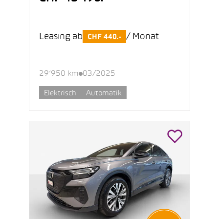
Leasing ab
/ Monat
CHF 440.-
29’950 km
03/2025
Elektrisch
Automatik