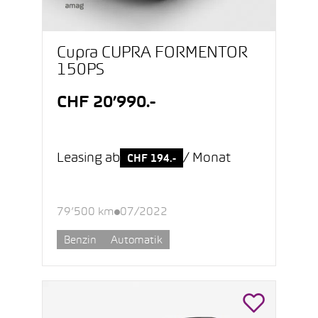
Cupra CUPRA FORMENTOR
150PS
CHF 20’990.-
Leasing ab
/ Monat
CHF 194.-
79’500 km
07/2022
Benzin
Automatik