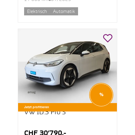
Elektrisch
Automatik
%
Jetzt profitieren
VW ID.3 Pro S
CHF 30’790.-