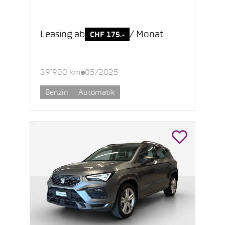
Leasing ab
/ Monat
CHF 175.-
39’900 km
05/2025
Benzin
Automatik