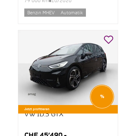
79’000 km
10/2020
Benzin MHEV
Automatik
%
Jetzt profitieren
VW ID.3 GTX
CHF 45’490.-