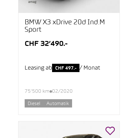
BMW X3 xDrive 20d Ind.M
Sport
CHF 32’490.-
Leasing ab
/ Monat
CHF 497.-
75’500 km
02/2020
Diesel
Automatik