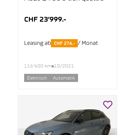
CHF 23’999.-
Leasing ab
/ Monat
CHF 274.-
116’600 km
10/2021
Elektrisch
Automatik