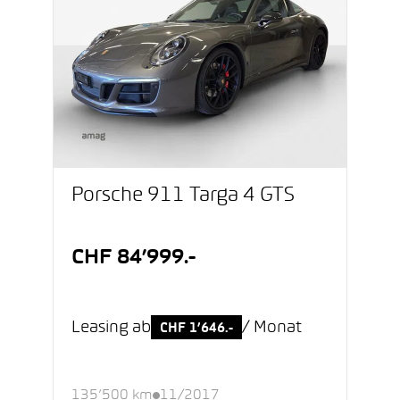
Porsche 911 Targa 4 GTS
CHF 84’999.-
Leasing ab
/ Monat
CHF 1’646.-
135’500 km
11/2017