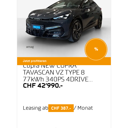
%
Jetzt profitieren
Cupra NEW CUPRA
TAVASCAN VZ TYPE 8
77kWh 340PS 4DRIVE
CHF 42’990.-
(netto)
Leasing ab
/ Monat
CHF 387.-