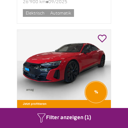
26’900 km
09/2025
Elektrisch
Automatik
%
Jetzt profitieren
AUDI RS e-tron GT
Filter anzeigen (1)