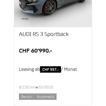
AUDI RS 3 Sportback
CHF 60’990.-
Leasing ab
/ Monat
CHF 557.-
8’130 km
03/2025
Benzin
Automatik