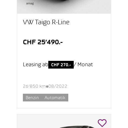
VW Taigo R-Line
CHF 25’490.-
Leasing ab
/ Monat
CHF 270.-
26’850 km
08/2022
Benzin
Automatik