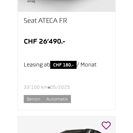
Seat ATECA FR
CHF 26’490.-
Leasing ab
/ Monat
CHF 180.-
33’100 km
05/2025
Benzin
Automatik