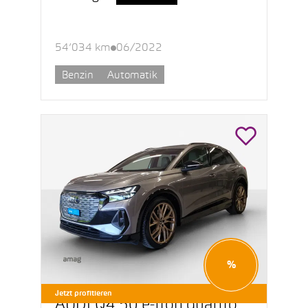
54’034 km
06/2022
Benzin
Automatik
%
Jetzt profitieren
AUDI Q4 50 e-tron quattro