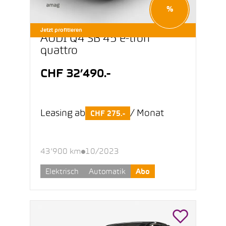
%
Jetzt profitieren
AUDI Q4 SB 45 e-tron
quattro
CHF 32’490.-
Leasing ab
/ Monat
CHF 275.-
43’900 km
10/2023
Elektrisch
Automatik
Abo