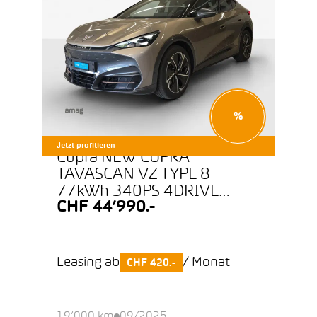
%
Jetzt profitieren
Cupra NEW CUPRA
TAVASCAN VZ TYPE 8
77kWh 340PS 4DRIVE
CHF 44’990.-
(netto)
Leasing ab
/ Monat
CHF 420.-
19’000 km
09/2025