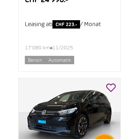
CHF 24’990.-
Leasing ab
/ Monat
CHF 223.-
17’080 km
11/2025
Benzin
Automatik