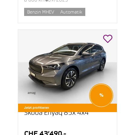
8’800 km
09/2025
Benzin MHEV
Automatik
%
Jetzt profitieren
Škoda Enyaq 85x 4x4
CHF 43’490.-