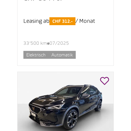
Leasing ab
/ Monat
CHF 312.-
33’500 km
07/2025
Elektrisch
Automatik