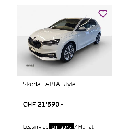
Škoda FABIA Style
CHF 21’590.-
Leasing ab
/ Monat
CHF 234.-