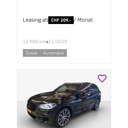
Leasing ab
/ Monat
CHF 209.-
16’900 km
11/2025
Diesel
Automatik