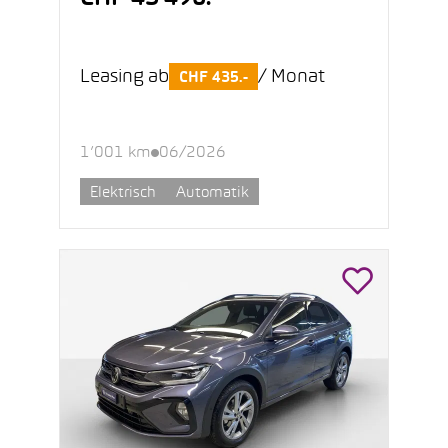
Leasing ab
/ Monat
CHF 435.-
1’001 km
06/2026
Elektrisch
Automatik