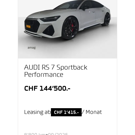
AUDI RS 7 Sportback
Performance
CHF 144’500.-
Leasing ab
/ Monat
CHF 1’415.-