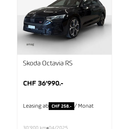
Škoda Octavia RS
CHF 36’990.-
Leasing ab
/ Monat
CHF 258.-
30’900 km
04/2025