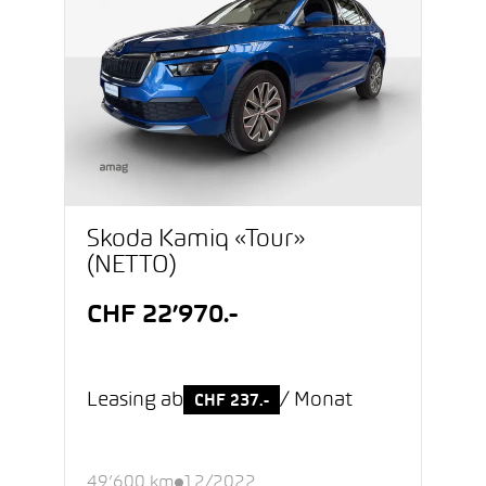
Škoda Kamiq «Tour»
(NETTO)
CHF 22’970.-
Leasing ab
/ Monat
CHF 237.-
49’600 km
12/2022