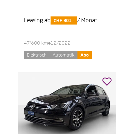
Leasing ab
/ Monat
CHF 301.-
47’600 km
12/2022
Elektrisch
Automatik
Abo