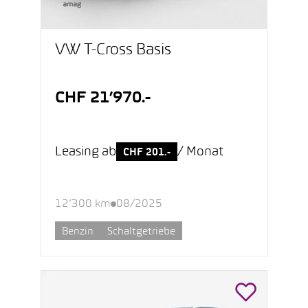
VW T-Cross Basis
CHF 21’970.-
Leasing ab
/ Monat
CHF 201.-
12’300 km
08/2025
Benzin
Schaltgetriebe