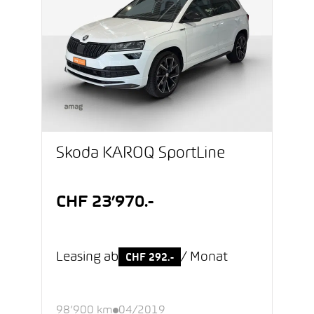
Škoda KAROQ SportLine
CHF 23’970.-
Leasing ab
/ Monat
CHF 292.-
98’900 km
04/2019