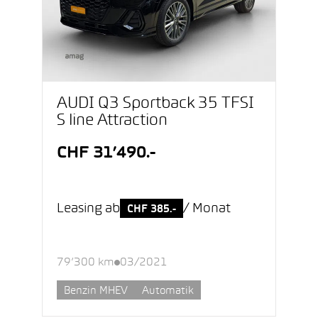
AUDI Q3 Sportback 35 TFSI
S line Attraction
CHF 31’490.-
Leasing ab
/ Monat
CHF 385.-
79’300 km
03/2021
Benzin MHEV
Automatik