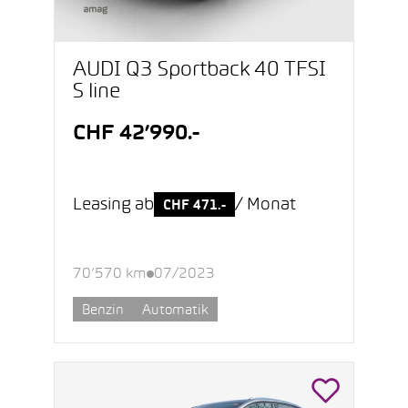
AUDI Q3 Sportback 40 TFSI
S line
CHF 42’990.-
Leasing ab
/ Monat
CHF 471.-
70’570 km
07/2023
Benzin
Automatik