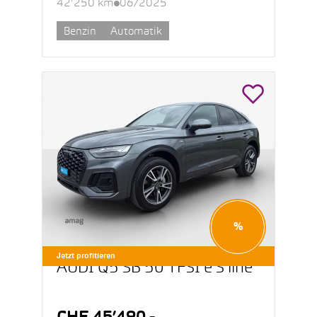
42’250 km
06/2025
Benzin
Automatik
%
Jetzt profitieren
AUDI Q5 SB 50 TFSI e S line