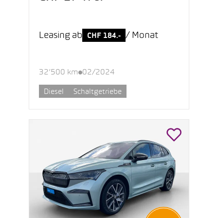
Leasing ab
/ Monat
CHF 184.-
32’500 km
02/2024
Diesel
Schaltgetriebe