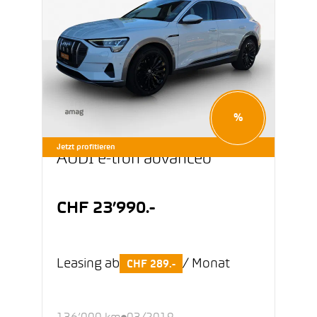
%
Jetzt profitieren
AUDI e-tron advanced
CHF 23’990.-
Leasing ab
/ Monat
CHF 289.-