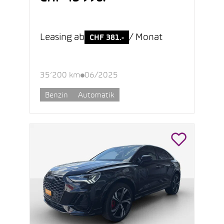
Leasing ab
/ Monat
CHF 381.-
35’200 km
06/2025
Benzin
Automatik