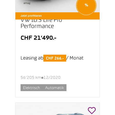
%
Jetzt profitieren
VW ID.3 Life Pro
Performance
CHF 21’490.-
Leasing ab
/ Monat
CHF 266.-
56’205 km
12/2020
Elektrisch
Automatik