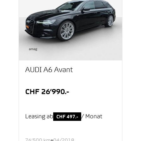
AUDI A6 Avant
CHF 26’990.-
Leasing ab
/ Monat
CHF 497.-
76’500 km
04/2018