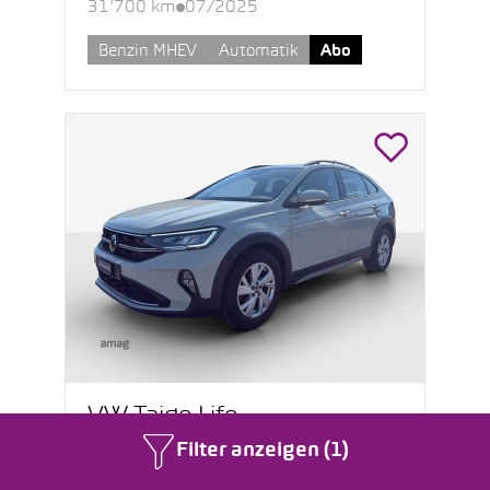
31’700 km
07/2025
Benzin MHEV
Automatik
Abo
VW Taigo Life
Filter anzeigen (1)