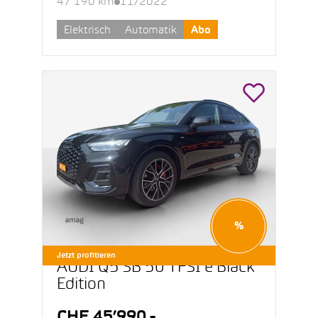
47’190 km
11/2022
Elektrisch
Automatik
Abo
%
Jetzt profitieren
AUDI Q5 SB 50 TFSI e Black
Edition
CHF 45’990.-