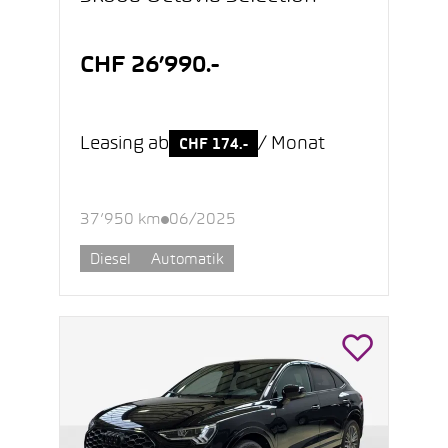
CHF 26’990.-
Leasing ab
/ Monat
CHF 174.-
37’950 km
06/2025
Diesel
Automatik