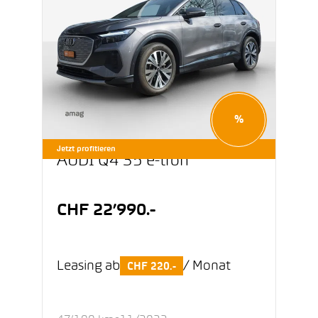
%
Jetzt profitieren
AUDI Q4 35 e-tron
CHF 22’990.-
Leasing ab
/ Monat
CHF 220.-