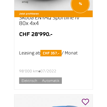
%
Jetzt profitieren
Škoda ENYAQ Sportline iV
80x 4x4
CHF 28’990.-
Leasing ab
/ Monat
CHF 357.-
98’000 km
07/2022
Elektrisch
Automatik