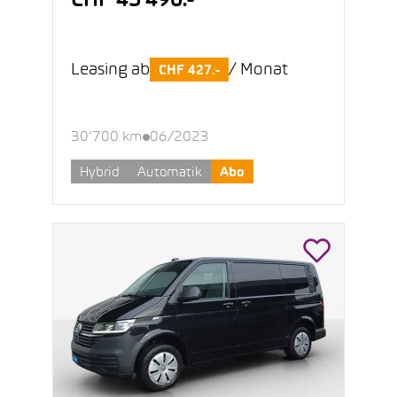
CHF 45’490.-
Leasing ab
/ Monat
CHF 427.-
30’700 km
06/2023
Hybrid
Automatik
Abo