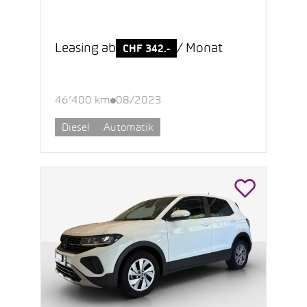
Leasing ab
/ Monat
CHF 342.-
46’400 km
08/2023
Diesel
Automatik