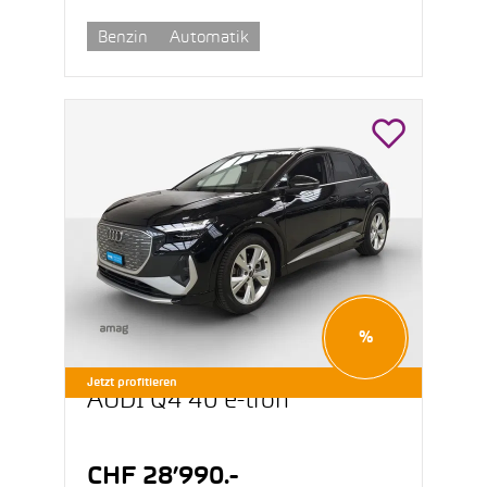
Benzin
Automatik
%
Jetzt profitieren
AUDI Q4 40 e-tron
CHF 28’990.-