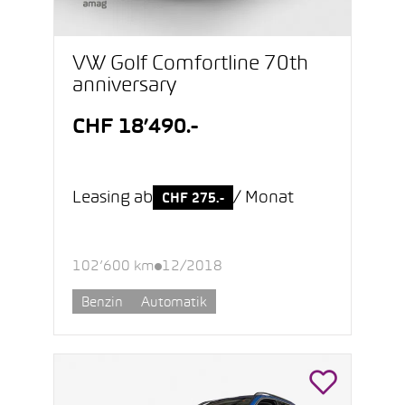
VW Golf Comfortline 70th
anniversary
CHF 18’490.-
Leasing ab
/ Monat
CHF 275.-
102’600 km
12/2018
Benzin
Automatik