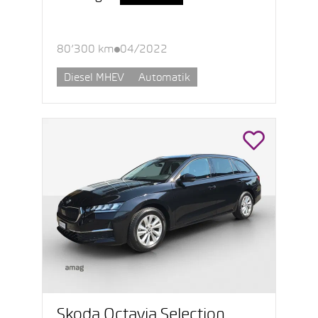
80’300 km
04/2022
Diesel MHEV
Automatik
Škoda Octavia Selection