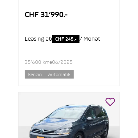
CHF 31’990.-
Leasing ab
/ Monat
CHF 245.-
35’600 km
06/2025
Benzin
Automatik