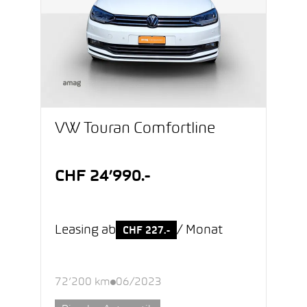
VW Touran Comfortline
CHF 24’990.-
Leasing ab
/ Monat
CHF 227.-
72’200 km
06/2023