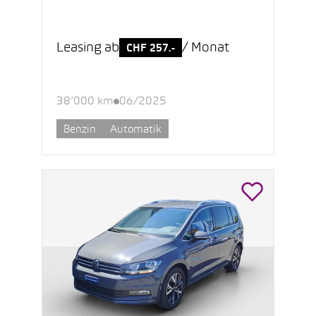
Leasing ab
/ Monat
CHF 257.-
38’000 km
06/2025
Benzin
Automatik