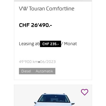
VW Touran Comfortline
CHF 26’490.-
Leasing ab
/ Monat
CHF 235.-
49’900 km
06/2023
Diesel
Automatik