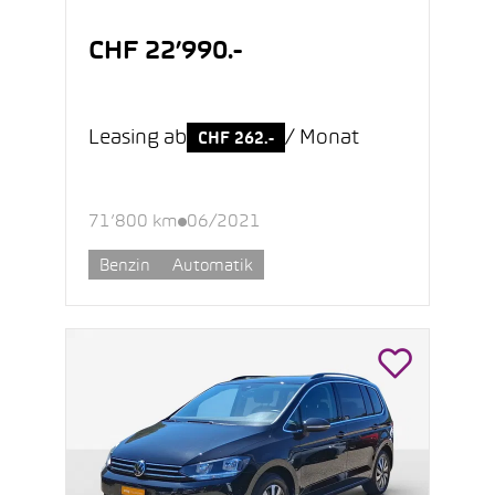
CHF 22’990.-
Leasing ab
/ Monat
CHF 262.-
71’800 km
06/2021
Benzin
Automatik