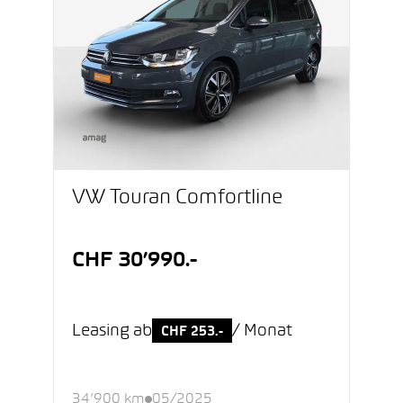
VW Touran Comfortline
CHF 30’990.-
Leasing ab
/ Monat
CHF 253.-
34’900 km
05/2025