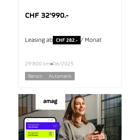
CHF 32’990.-
Leasing ab
/ Monat
CHF 282.-
29’800 km
06/2025
Benzin
Automatik