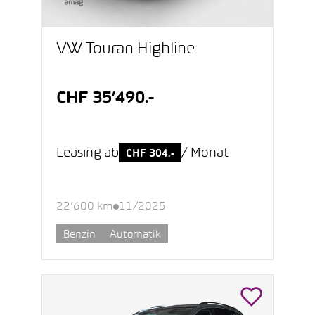
VW Touran Highline
CHF 35’490.-
Leasing ab
/ Monat
CHF 304.-
22’600 km
11/2025
Benzin
Automatik