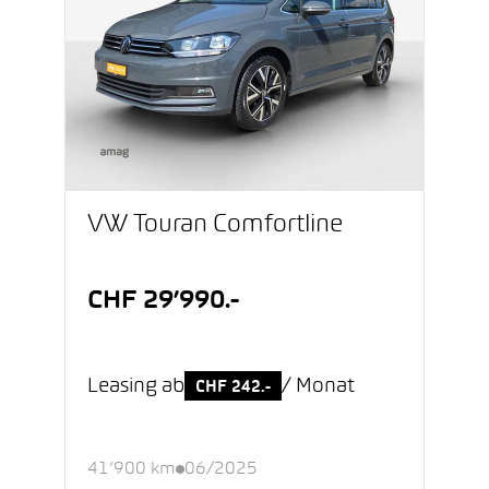
VW Touran Comfortline
CHF 29’990.-
Leasing ab
/ Monat
CHF 242.-
41’900 km
06/2025