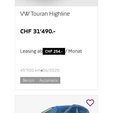
VW Touran Highline
CHF 31’490.-
Leasing ab
/ Monat
CHF 254.-
45’900 km
06/2025
Benzin
Automatik