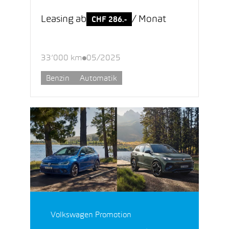
Leasing ab
/ Monat
CHF 286.-
33’000 km
05/2025
Benzin
Automatik
Volkswagen Promotion