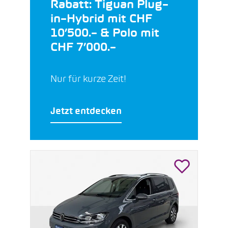
Rabatt: Tiguan Plug–
in–Hybrid mit CHF
10’500.– & Polo mit
CHF 7’000.–
Nur für kurze Zeit!
Jetzt entdecken