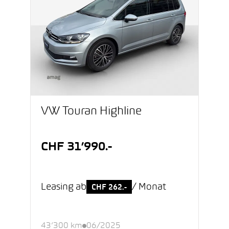
VW Touran Highline
CHF 31’990.-
Leasing ab
/ Monat
CHF 262.-
43’300 km
06/2025