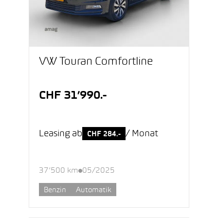
VW Touran Comfortline
CHF 31’990.-
Leasing ab
/ Monat
CHF 284.-
37’500 km
05/2025
Benzin
Automatik