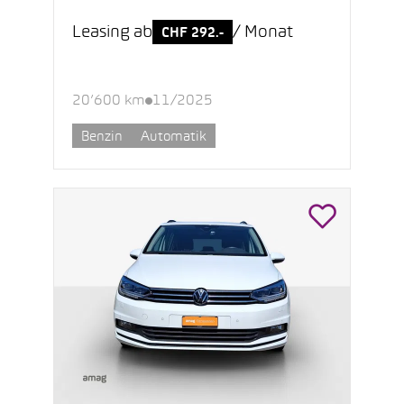
Leasing ab
/ Monat
CHF 292.-
20’600 km
11/2025
Benzin
Automatik