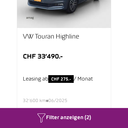
VW Touran Highline
CHF 33’490.-
Leasing ab
/ Monat
CHF 275.-
32’600 km
06/2025
Benzin
Automatik
Filter anzeigen (2)