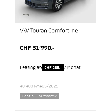
VW Touran Comfortline
CHF 31’990.-
Leasing ab
/ Monat
CHF 285.-
40’400 km
05/2025
Benzin
Automatik