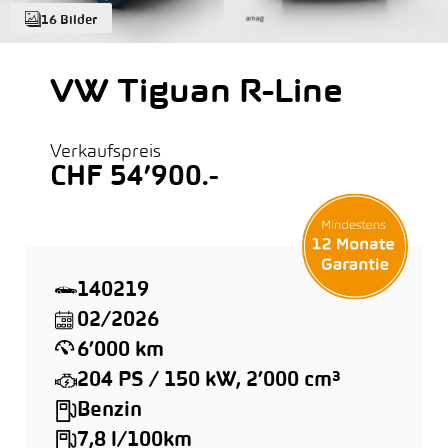
16 Bilder
VW Tiguan R-Line
Verkaufspreis
CHF 54’900.-
140219
02/2026
6’000 km
204 PS / 150 kW, 2’000 cm³
Benzin
7,8 l/100km