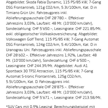
Abgebildet: Skoda Fabia Dynamic, 115 PS/85 kW, 7-Gang
DSG Frontantrieb, 121g CO2/km, 5.3l/100km, Kat. D in
Timiano Grün Uni. Fahrzeugpreis inkl.
Ablieferungspauschale CHF 28’780.–. Effektiver
Jahreszins 3,03%, Laufzeit: 48 Mt. (10’000 km/Jahr),
Sonderzahlung: CHF 5’650.–, Leasingrate: CHF 221.85/Mt.
exkl. obligatorischer Vollkaskoversicherung. Abgebildet:
Volkswagen Golf Trend, 115 PS/85 kW, 7-Gang Automat
DSG Frontantrieb, 124g CO2/km, 5.4l/100km, Kat. D in
Uranograu Uni. Fahrzeugpreis inkl. Ablieferungspauschale
CHF 28’602.–. Effektiver Jahreszins 1,92%, Laufzeit: 48
Mt. (10’000 km/Jahr), Sonderzahlung: CHF 6’500.–,
Leasingrate: CHF 244.39/Mt. Abgebildet: Audi A1
Sportback 30 TFSI Attraction, 115 PS/85 kW, 7-Gang
Automat S-tronic Frontantrieb, 125g CO2/km,
5.5l/100km, Kat. D. Fahrzeugpreis inkl.
Ablieferungspauschale CHF 28’875.–. Effektiver
Jahreszins 3,03%, Laufzeit: 48 Mt. (10'000 km/Jahr),
Sonderzahlung: CHF 5’671.–, Leasingrate: CHF 213.58/Mt.
*SUV Cars mit 0,9% Leasing: Berechnungsbeispiel mit