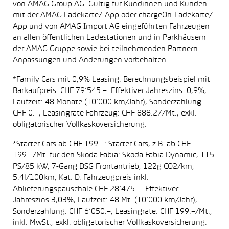
von AMAG Group AG. Gültig für Kundinnen und Kunden
mit der AMAG Ladekarte/-App oder chargeOn-Ladekarte/-
App und von AMAG Import AG eingeführten Fahrzeugen
an allen öffentlichen Ladestationen und in Parkhäusern
der AMAG Gruppe sowie bei teilnehmenden Partnern.
Anpassungen und Änderungen vorbehalten.
*Family Cars mit 0,9% Leasing: Berechnungsbeispiel mit
Barkaufpreis: CHF 79’545.–. Effektiver Jahreszins: 0,9%,
Laufzeit: 48 Monate (10’000 km/Jahr), Sonderzahlung
CHF 0.–, Leasingrate Fahrzeug: CHF 888.27/Mt., exkl.
obligatorischer Vollkaskoversicherung.
*Starter Cars ab CHF 199.–: Starter Cars, z.B. ab CHF
199.–/Mt. für den Skoda Fabia: Skoda Fabia Dynamic, 115
PS/85 kW, 7-Gang DSG Frontantrieb, 122g CO2/km,
5.4l/100km, Kat. D. Fahrzeugpreis inkl.
Ablieferungspauschale CHF 28’475.–. Effektiver
Jahreszins 3,03%, Laufzeit: 48 Mt. (10’000 km/Jahr),
Sonderzahlung: CHF 6’050.–, Leasingrate: CHF 199.–/Mt.,
inkl. MwSt., exkl. obligatorischer Vollkaskoversicherung.