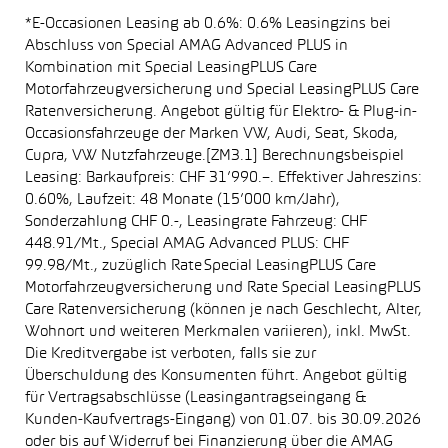
*E-Occasionen Leasing ab 0.6%: 0.6% Leasingzins bei
Abschluss von Special AMAG Advanced PLUS in
Kombination mit Special LeasingPLUS Care
Motorfahrzeugversicherung und Special LeasingPLUS Care
Ratenversicherung. Angebot gültig für Elektro- & Plug-in-
Occasionsfahrzeuge der Marken VW, Audi, Seat, Skoda,
Cupra, VW Nutzfahrzeuge.[ZM3.1] Berechnungsbeispiel
Leasing: Barkaufpreis: CHF 31’990.–. Effektiver Jahreszins:
0.60%, Laufzeit: 48 Monate (15’000 km/Jahr),
Sonderzahlung CHF 0.-, Leasingrate Fahrzeug: CHF
448.91/Mt., Special AMAG Advanced PLUS: CHF
99.98/Mt., zuzüglich Rate Special LeasingPLUS Care
Motorfahrzeugversicherung und Rate Special LeasingPLUS
Care Ratenversicherung (können je nach Geschlecht, Alter,
Wohnort und weiteren Merkmalen variieren), inkl. MwSt.
Die Kreditvergabe ist verboten, falls sie zur
Überschuldung des Konsumenten führt. Angebot gültig
für Vertragsabschlüsse (Leasingantragseingang &
Kunden-Kaufvertrags-Eingang) von 01.07. bis 30.09.2026
oder bis auf Widerruf bei Finanzierung über die AMAG