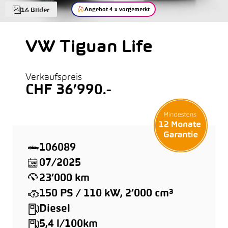
Angebot 4 x vorgemerkt
16 Bilder
VW Tiguan Life
Verkaufspreis
CHF 36’990.-
106089
07/2025
23’000 km
150 PS / 110 kW, 2’000 cm³
Diesel
5,4 l/100km