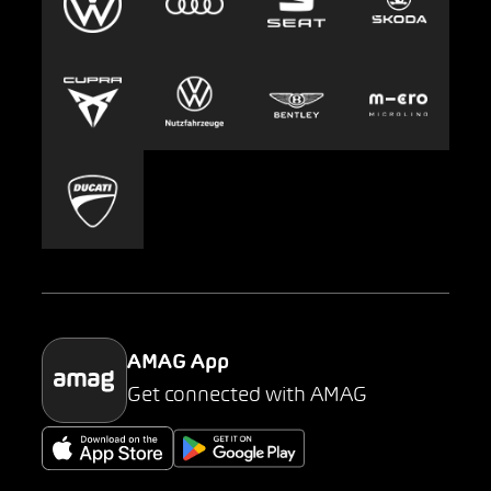
Clyde
Jobs & Karriere
Europcar
Presse
Carsharing
Mobility-as-a-Service
AMAG Classic
Parking
AMAG App
Get connected with AMAG