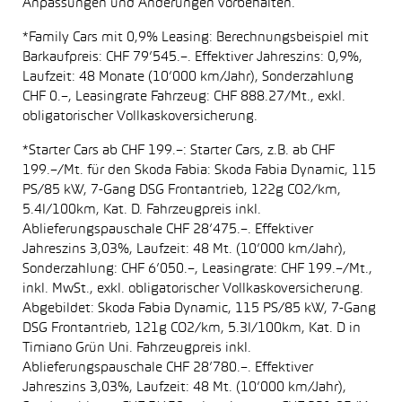
Anpassungen und Änderungen vorbehalten.
*Family Cars mit 0,9% Leasing: Berechnungsbeispiel mit
Barkaufpreis: CHF 79’545.–. Effektiver Jahreszins: 0,9%,
Laufzeit: 48 Monate (10’000 km/Jahr), Sonderzahlung
CHF 0.–, Leasingrate Fahrzeug: CHF 888.27/Mt., exkl.
obligatorischer Vollkaskoversicherung.
*Starter Cars ab CHF 199.–: Starter Cars, z.B. ab CHF
199.–/Mt. für den Skoda Fabia: Skoda Fabia Dynamic, 115
PS/85 kW, 7-Gang DSG Frontantrieb, 122g CO2/km,
5.4l/100km, Kat. D. Fahrzeugpreis inkl.
Ablieferungspauschale CHF 28’475.–. Effektiver
Jahreszins 3,03%, Laufzeit: 48 Mt. (10’000 km/Jahr),
Sonderzahlung: CHF 6’050.–, Leasingrate: CHF 199.–/Mt.,
inkl. MwSt., exkl. obligatorischer Vollkaskoversicherung.
Abgebildet: Skoda Fabia Dynamic, 115 PS/85 kW, 7-Gang
DSG Frontantrieb, 121g CO2/km, 5.3l/100km, Kat. D in
Timiano Grün Uni. Fahrzeugpreis inkl.
Ablieferungspauschale CHF 28’780.–. Effektiver
Jahreszins 3,03%, Laufzeit: 48 Mt. (10’000 km/Jahr),