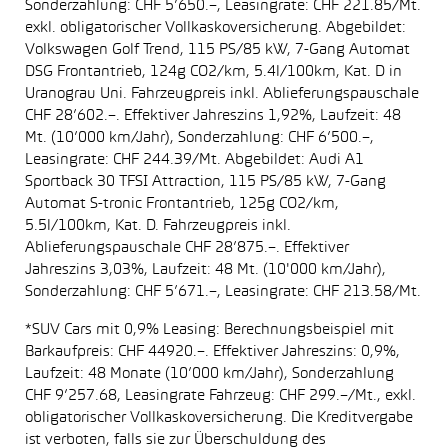
Sonderzahlung: CHF 5’650.–, Leasingrate: CHF 221.85/Mt.
exkl. obligatorischer Vollkaskoversicherung. Abgebildet:
Volkswagen Golf Trend, 115 PS/85 kW, 7-Gang Automat
DSG Frontantrieb, 124g CO2/km, 5.4l/100km, Kat. D in
Uranograu Uni. Fahrzeugpreis inkl. Ablieferungspauschale
CHF 28’602.–. Effektiver Jahreszins 1,92%, Laufzeit: 48
Mt. (10’000 km/Jahr), Sonderzahlung: CHF 6’500.–,
Leasingrate: CHF 244.39/Mt. Abgebildet: Audi A1
Sportback 30 TFSI Attraction, 115 PS/85 kW, 7-Gang
Automat S-tronic Frontantrieb, 125g CO2/km,
5.5l/100km, Kat. D. Fahrzeugpreis inkl.
Ablieferungspauschale CHF 28’875.–. Effektiver
Jahreszins 3,03%, Laufzeit: 48 Mt. (10'000 km/Jahr),
Sonderzahlung: CHF 5’671.–, Leasingrate: CHF 213.58/Mt.
*SUV Cars mit 0,9% Leasing: Berechnungsbeispiel mit
Barkaufpreis: CHF 44920.–. Effektiver Jahreszins: 0,9%,
Laufzeit: 48 Monate (10’000 km/Jahr), Sonderzahlung
CHF 9’257.68, Leasingrate Fahrzeug: CHF 299.–/Mt., exkl.
obligatorischer Vollkaskoversicherung. Die Kreditvergabe
ist verboten, falls sie zur Überschuldung des