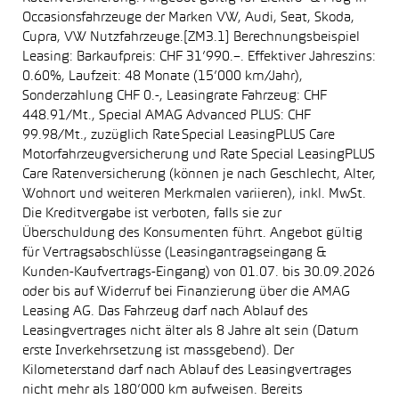
Occasionsfahrzeuge der Marken VW, Audi, Seat, Skoda,
Cupra, VW Nutzfahrzeuge.[ZM3.1] Berechnungsbeispiel
Leasing: Barkaufpreis: CHF 31’990.–. Effektiver Jahreszins:
0.60%, Laufzeit: 48 Monate (15’000 km/Jahr),
Sonderzahlung CHF 0.-, Leasingrate Fahrzeug: CHF
448.91/Mt., Special AMAG Advanced PLUS: CHF
99.98/Mt., zuzüglich Rate Special LeasingPLUS Care
Motorfahrzeugversicherung und Rate Special LeasingPLUS
Care Ratenversicherung (können je nach Geschlecht, Alter,
Wohnort und weiteren Merkmalen variieren), inkl. MwSt.
Die Kreditvergabe ist verboten, falls sie zur
Überschuldung des Konsumenten führt. Angebot gültig
für Vertragsabschlüsse (Leasingantragseingang &
Kunden-Kaufvertrags-Eingang) von 01.07. bis 30.09.2026
oder bis auf Widerruf bei Finanzierung über die AMAG
Leasing AG. Das Fahrzeug darf nach Ablauf des
Leasingvertrages nicht älter als 8 Jahre alt sein (Datum
erste Inverkehrsetzung ist massgebend). Der
Kilometerstand darf nach Ablauf des Leasingvertrages
nicht mehr als 180’000 km aufweisen. Bereits