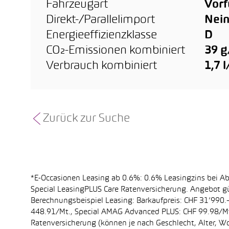
Fahrzeugart
Vor
Direkt-/Parallelimport
Nei
Energieeffizienzklasse
D
CO₂-Emissionen kombiniert
39 
Verbrauch kombiniert
1,7 
Zurück zur Suche
*E-Occasionen Leasing ab 0.6%: 0.6% Leasingzins bei A
Special LeasingPLUS Care Ratenversicherung. Angebot gü
Berechnungsbeispiel Leasing: Barkaufpreis: CHF 31’990.–
448.91/Mt., Special AMAG Advanced PLUS: CHF 99.98/Mt.
Ratenversicherung (können je nach Geschlecht, Alter, Wo