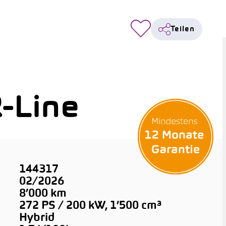
Teilen
-Line
144317
02/2026
8’000 km
272 PS / 200 kW, 1’500 cm³
Hybrid