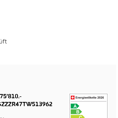
üft
75’810.-
ZZZR47TW513962