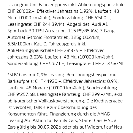
Uranograu Uni. Fahrzeugpreis inkl. Ablieferungspauschale
CHF 28’602.–. Effektiver Jahreszins 1,92%, Laufzeit: 48
Mt. (10’000 km/Jahr), Sonderzahlung: CHF 6’500.–,
Leasingrate: CHF 244.39/Mt. Abgebildet: Audi A1
Sportback 30 TFSI Attraction, 115 PS/85 kW, 7-Gang
Automat S-tronic Frontantrieb, 125g CO2/km,
5.5l/100km, Kat. D. Fahrzeugpreis inkl.
Ablieferungspauschale CHF 28’875.–. Effektiver
Jahreszins 3,03%, Laufzeit: 48 Mt. (10'000 km/Jahr),
Sonderzahlung: CHF 5’671.–, Leasingrate: CHF 213.58/Mt.
*SUV Cars mit 0,9% Leasing: Berechnungsbeispiel mit
Barkaufpreis: CHF 44920.–. Effektiver Jahreszins: 0,9%,
Laufzeit: 48 Monate (10’000 km/Jahr), Sonderzahlung
CHF 9’257.68, Leasingrate Fahrzeug: CHF 299.–/Mt., exkl.
obligatorischer Vollkaskoversicherung. Die Kreditvergabe
ist verboten, falls sie zur Überschuldung des
Konsumenten führt. Finanzierung durch die AMAG
Leasing AG. Aktion für Family Cars, Starter Cars & SUV
Cars gültig bis 30.09.2026 oder bis auf Widerruf auf Neu-