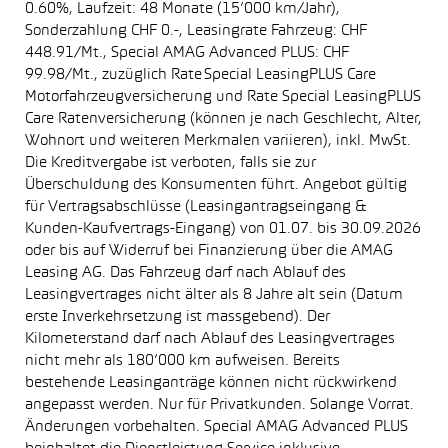
0.60%, Laufzeit: 48 Monate (15’000 km/Jahr),
Sonderzahlung CHF 0.-, Leasingrate Fahrzeug: CHF
448.91/Mt., Special AMAG Advanced PLUS: CHF
99.98/Mt., zuzüglich Rate Special LeasingPLUS Care
Motorfahrzeugversicherung und Rate Special LeasingPLUS
Care Ratenversicherung (können je nach Geschlecht, Alter,
Wohnort und weiteren Merkmalen variieren), inkl. MwSt.
Die Kreditvergabe ist verboten, falls sie zur
Überschuldung des Konsumenten führt. Angebot gültig
für Vertragsabschlüsse (Leasingantragseingang &
Kunden-Kaufvertrags-Eingang) von 01.07. bis 30.09.2026
oder bis auf Widerruf bei Finanzierung über die AMAG
Leasing AG. Das Fahrzeug darf nach Ablauf des
Leasingvertrages nicht älter als 8 Jahre alt sein (Datum
erste Inverkehrsetzung ist massgebend). Der
Kilometerstand darf nach Ablauf des Leasingvertrages
nicht mehr als 180’000 km aufweisen. Bereits
bestehende Leasinganträge können nicht rückwirkend
angepasst werden. Nur für Privatkunden. Solange Vorrat.
Änderungen vorbehalten. Special AMAG Advanced PLUS