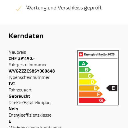
Wartung und Verschleiss geprüft
Kerndaten
Neupreis
CHF 39’490.-
Fahrgestellnummer
WVGZZZCS8SY000648
Typenscheinnummer
IVI
Fahrzeugart
Gebraucht
Direkt-/Parallelimport
Nein
Energieeffizienzklasse
E