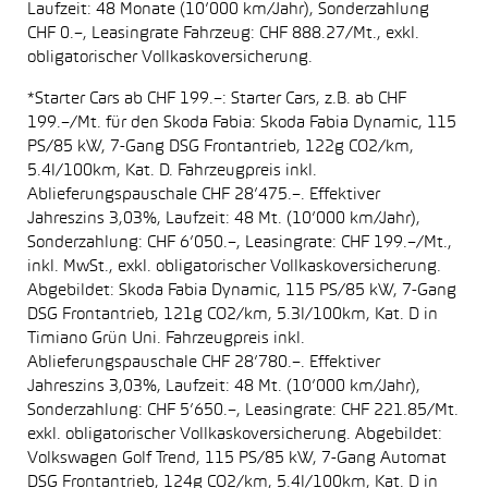
Laufzeit: 48 Monate (10’000 km/Jahr), Sonderzahlung
CHF 0.–, Leasingrate Fahrzeug: CHF 888.27/Mt., exkl.
obligatorischer Vollkaskoversicherung.
*Starter Cars ab CHF 199.–: Starter Cars, z.B. ab CHF
199.–/Mt. für den Skoda Fabia: Skoda Fabia Dynamic, 115
PS/85 kW, 7-Gang DSG Frontantrieb, 122g CO2/km,
5.4l/100km, Kat. D. Fahrzeugpreis inkl.
Ablieferungspauschale CHF 28’475.–. Effektiver
Jahreszins 3,03%, Laufzeit: 48 Mt. (10’000 km/Jahr),
Sonderzahlung: CHF 6’050.–, Leasingrate: CHF 199.–/Mt.,
inkl. MwSt., exkl. obligatorischer Vollkaskoversicherung.
Abgebildet: Skoda Fabia Dynamic, 115 PS/85 kW, 7-Gang
DSG Frontantrieb, 121g CO2/km, 5.3l/100km, Kat. D in
Timiano Grün Uni. Fahrzeugpreis inkl.
Ablieferungspauschale CHF 28’780.–. Effektiver
Jahreszins 3,03%, Laufzeit: 48 Mt. (10’000 km/Jahr),
Sonderzahlung: CHF 5’650.–, Leasingrate: CHF 221.85/Mt.
exkl. obligatorischer Vollkaskoversicherung. Abgebildet:
Volkswagen Golf Trend, 115 PS/85 kW, 7-Gang Automat
DSG Frontantrieb, 124g CO2/km, 5.4l/100km, Kat. D in