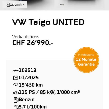
15 Bilder
VW Taigo UNITED
Verkaufspreis
CHF 26’990.-
102513
01/2025
15’430 km
115 PS / 85 kW, 1’000 cm³
Benzin
5,7 l/100km