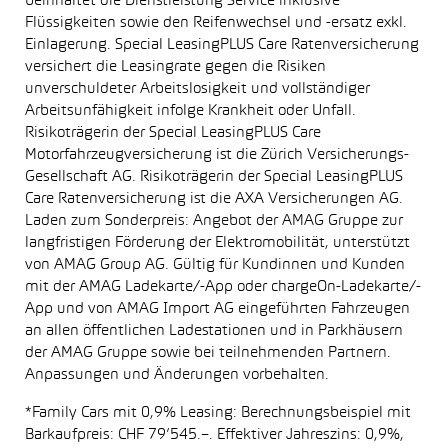
beinhaltet die Dienstleistung Service inklusive
Flüssigkeiten sowie den Reifenwechsel und -ersatz exkl.
Einlagerung. Special LeasingPLUS Care Ratenversicherung
versichert die Leasingrate gegen die Risiken
unverschuldeter Arbeitslosigkeit und vollständiger
Arbeitsunfähigkeit infolge Krankheit oder Unfall.
Risikoträgerin der Special LeasingPLUS Care
Motorfahrzeugversicherung ist die Zürich Versicherungs-
Gesellschaft AG. Risikoträgerin der Special LeasingPLUS
Care Ratenversicherung ist die AXA Versicherungen AG.
Laden zum Sonderpreis: Angebot der AMAG Gruppe zur
langfristigen Förderung der Elektromobilität, unterstützt
von AMAG Group AG. Gültig für Kundinnen und Kunden
mit der AMAG Ladekarte/-App oder chargeOn-Ladekarte/-
App und von AMAG Import AG eingeführten Fahrzeugen
an allen öffentlichen Ladestationen und in Parkhäusern
der AMAG Gruppe sowie bei teilnehmenden Partnern.
Anpassungen und Änderungen vorbehalten.
*Family Cars mit 0,9% Leasing: Berechnungsbeispiel mit
Barkaufpreis: CHF 79’545.–. Effektiver Jahreszins: 0,9%,