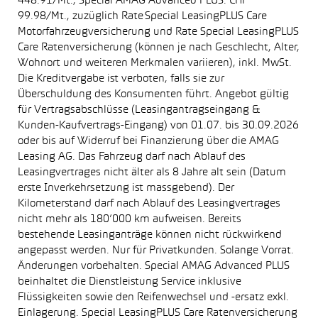
448.91/Mt., Special AMAG Advanced PLUS: CHF
99.98/Mt., zuzüglich Rate Special LeasingPLUS Care
Motorfahrzeugversicherung und Rate Special LeasingPLUS
Care Ratenversicherung (können je nach Geschlecht, Alter,
Wohnort und weiteren Merkmalen variieren), inkl. MwSt.
Die Kreditvergabe ist verboten, falls sie zur
Überschuldung des Konsumenten führt. Angebot gültig
für Vertragsabschlüsse (Leasingantragseingang &
Kunden-Kaufvertrags-Eingang) von 01.07. bis 30.09.2026
oder bis auf Widerruf bei Finanzierung über die AMAG
Leasing AG. Das Fahrzeug darf nach Ablauf des
Leasingvertrages nicht älter als 8 Jahre alt sein (Datum
erste Inverkehrsetzung ist massgebend). Der
Kilometerstand darf nach Ablauf des Leasingvertrages
nicht mehr als 180’000 km aufweisen. Bereits
bestehende Leasinganträge können nicht rückwirkend
angepasst werden. Nur für Privatkunden. Solange Vorrat.
Änderungen vorbehalten. Special AMAG Advanced PLUS
beinhaltet die Dienstleistung Service inklusive
Flüssigkeiten sowie den Reifenwechsel und -ersatz exkl.
Einlagerung. Special LeasingPLUS Care Ratenversicherung