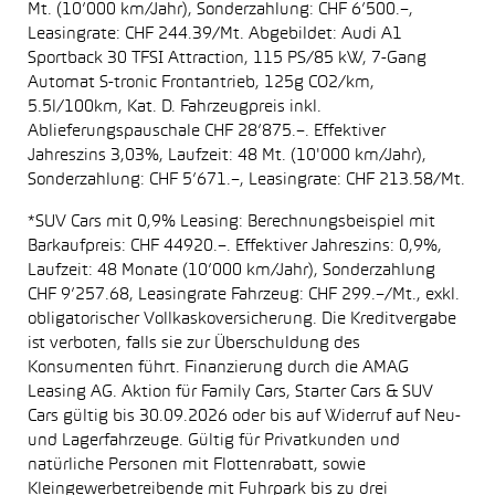
Mt. (10’000 km/Jahr), Sonderzahlung: CHF 6’500.–,
Leasingrate: CHF 244.39/Mt. Abgebildet: Audi A1
Sportback 30 TFSI Attraction, 115 PS/85 kW, 7-Gang
Automat S-tronic Frontantrieb, 125g CO2/km,
5.5l/100km, Kat. D. Fahrzeugpreis inkl.
Ablieferungspauschale CHF 28’875.–. Effektiver
Jahreszins 3,03%, Laufzeit: 48 Mt. (10'000 km/Jahr),
Sonderzahlung: CHF 5’671.–, Leasingrate: CHF 213.58/Mt.
*SUV Cars mit 0,9% Leasing: Berechnungsbeispiel mit
Barkaufpreis: CHF 44920.–. Effektiver Jahreszins: 0,9%,
Laufzeit: 48 Monate (10’000 km/Jahr), Sonderzahlung
CHF 9’257.68, Leasingrate Fahrzeug: CHF 299.–/Mt., exkl.
obligatorischer Vollkaskoversicherung. Die Kreditvergabe
ist verboten, falls sie zur Überschuldung des
Konsumenten führt. Finanzierung durch die AMAG
Leasing AG. Aktion für Family Cars, Starter Cars & SUV
Cars gültig bis 30.09.2026 oder bis auf Widerruf auf Neu-
und Lagerfahrzeuge. Gültig für Privatkunden und
natürliche Personen mit Flottenrabatt, sowie
Kleingewerbetreibende mit Fuhrpark bis zu drei