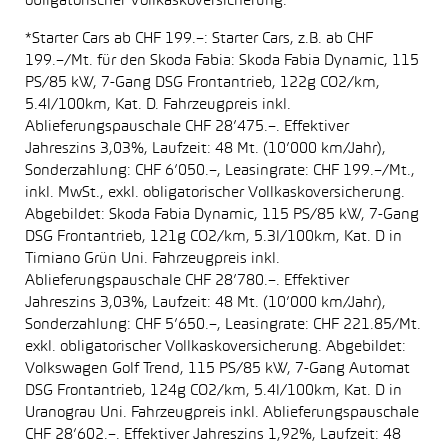
obligatorischer Vollkaskoversicherung.
*Starter Cars ab CHF 199.–: Starter Cars, z.B. ab CHF
199.–/Mt. für den Skoda Fabia: Skoda Fabia Dynamic, 115
PS/85 kW, 7-Gang DSG Frontantrieb, 122g CO2/km,
5.4l/100km, Kat. D. Fahrzeugpreis inkl.
Ablieferungspauschale CHF 28’475.–. Effektiver
Jahreszins 3,03%, Laufzeit: 48 Mt. (10’000 km/Jahr),
Sonderzahlung: CHF 6’050.–, Leasingrate: CHF 199.–/Mt.,
inkl. MwSt., exkl. obligatorischer Vollkaskoversicherung.
Abgebildet: Skoda Fabia Dynamic, 115 PS/85 kW, 7-Gang
DSG Frontantrieb, 121g CO2/km, 5.3l/100km, Kat. D in
Timiano Grün Uni. Fahrzeugpreis inkl.
Ablieferungspauschale CHF 28’780.–. Effektiver
Jahreszins 3,03%, Laufzeit: 48 Mt. (10’000 km/Jahr),
Sonderzahlung: CHF 5’650.–, Leasingrate: CHF 221.85/Mt.
exkl. obligatorischer Vollkaskoversicherung. Abgebildet:
Volkswagen Golf Trend, 115 PS/85 kW, 7-Gang Automat
DSG Frontantrieb, 124g CO2/km, 5.4l/100km, Kat. D in
Uranograu Uni. Fahrzeugpreis inkl. Ablieferungspauschale
CHF 28’602.–. Effektiver Jahreszins 1,92%, Laufzeit: 48