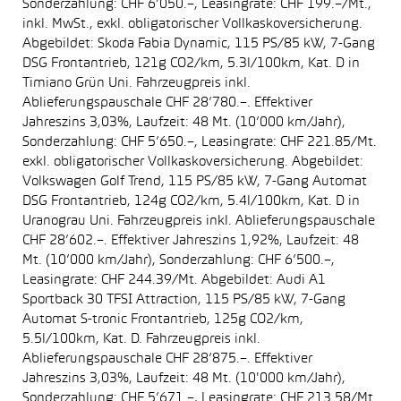
Sonderzahlung: CHF 6’050.–, Leasingrate: CHF 199.–/Mt.,
inkl. MwSt., exkl. obligatorischer Vollkaskoversicherung.
Abgebildet: Skoda Fabia Dynamic, 115 PS/85 kW, 7-Gang
DSG Frontantrieb, 121g CO2/km, 5.3l/100km, Kat. D in
Timiano Grün Uni. Fahrzeugpreis inkl.
Ablieferungspauschale CHF 28’780.–. Effektiver
Jahreszins 3,03%, Laufzeit: 48 Mt. (10’000 km/Jahr),
Sonderzahlung: CHF 5’650.–, Leasingrate: CHF 221.85/Mt.
exkl. obligatorischer Vollkaskoversicherung. Abgebildet:
Volkswagen Golf Trend, 115 PS/85 kW, 7-Gang Automat
DSG Frontantrieb, 124g CO2/km, 5.4l/100km, Kat. D in
Uranograu Uni. Fahrzeugpreis inkl. Ablieferungspauschale
CHF 28’602.–. Effektiver Jahreszins 1,92%, Laufzeit: 48
Mt. (10’000 km/Jahr), Sonderzahlung: CHF 6’500.–,
Leasingrate: CHF 244.39/Mt. Abgebildet: Audi A1
Sportback 30 TFSI Attraction, 115 PS/85 kW, 7-Gang
Automat S-tronic Frontantrieb, 125g CO2/km,
5.5l/100km, Kat. D. Fahrzeugpreis inkl.
Ablieferungspauschale CHF 28’875.–. Effektiver
Jahreszins 3,03%, Laufzeit: 48 Mt. (10'000 km/Jahr),
Sonderzahlung: CHF 5’671.–, Leasingrate: CHF 213.58/Mt.