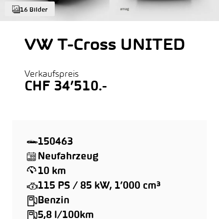
16 Bilder
VW T-Cross UNITED
Verkaufspreis
CHF 34’510.-
150463
Neufahrzeug
10 km
115 PS / 85 kW, 1’000 cm³
Benzin
5,8 l/100km