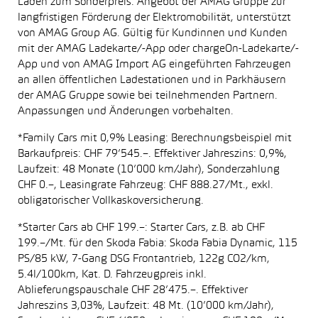
Laden zum Sonderpreis: Angebot der AMAG Gruppe zur
langfristigen Förderung der Elektromobilität, unterstützt
von AMAG Group AG. Gültig für Kundinnen und Kunden
mit der AMAG Ladekarte/-App oder chargeOn-Ladekarte/-
App und von AMAG Import AG eingeführten Fahrzeugen
an allen öffentlichen Ladestationen und in Parkhäusern
der AMAG Gruppe sowie bei teilnehmenden Partnern.
Anpassungen und Änderungen vorbehalten.
*Family Cars mit 0,9% Leasing: Berechnungsbeispiel mit
Barkaufpreis: CHF 79’545.–. Effektiver Jahreszins: 0,9%,
Laufzeit: 48 Monate (10’000 km/Jahr), Sonderzahlung
CHF 0.–, Leasingrate Fahrzeug: CHF 888.27/Mt., exkl.
obligatorischer Vollkaskoversicherung.
*Starter Cars ab CHF 199.–: Starter Cars, z.B. ab CHF
199.–/Mt. für den Skoda Fabia: Skoda Fabia Dynamic, 115
PS/85 kW, 7-Gang DSG Frontantrieb, 122g CO2/km,
5.4l/100km, Kat. D. Fahrzeugpreis inkl.
Ablieferungspauschale CHF 28’475.–. Effektiver
Jahreszins 3,03%, Laufzeit: 48 Mt. (10’000 km/Jahr),