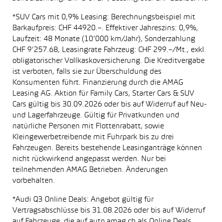
*SUV Cars mit 0,9% Leasing: Berechnungsbeispiel mit
Barkaufpreis: CHF 44920.–. Effektiver Jahreszins: 0,9%,
Laufzeit: 48 Monate (10’000 km/Jahr), Sonderzahlung
CHF 9’257.68, Leasingrate Fahrzeug: CHF 299.–/Mt., exkl.
obligatorischer Vollkaskoversicherung. Die Kreditvergabe
ist verboten, falls sie zur Überschuldung des
Konsumenten führt. Finanzierung durch die AMAG
Leasing AG. Aktion für Family Cars, Starter Cars & SUV
Cars gültig bis 30.09.2026 oder bis auf Widerruf auf Neu-
und Lagerfahrzeuge. Gültig für Privatkunden und
natürliche Personen mit Flottenrabatt, sowie
Kleingewerbetreibende mit Fuhrpark bis zu drei
Fahrzeugen. Bereits bestehende Leasinganträge können
nicht rückwirkend angepasst werden. Nur bei
teilnehmenden AMAG Betrieben. Änderungen
vorbehalten.
*Audi Q3 Online Deals: Angebot gültig für
Vertragsabschlüsse bis 31.08.2026 oder bis auf Widerruf
auf Fahrzeuge, die auf auto.amag.ch als Online Deals