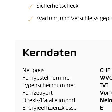
Sicherheitscheck
Wartung und Verschleiss gepr
Kerndaten
Neupreis
CHF 
Fahrgestellnummer
WVG
Typenscheinnummer
IVI
Fahrzeugart
Vor
Direkt-/Parallelimport
Nei
Energieeffizienzklasse
E