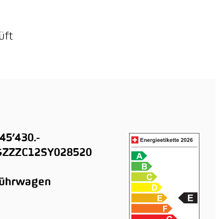
üft
45’430.-
ZZZC12SY028520
führwagen
n