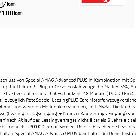
 g/km
l/100km
bschluss von Special AMAG Advanced PLUS in Kombination mit Sp
ltig für Elektro- & Plug-in-Occasionsfahrzeuge der Marken VW, A
. Effektiver Jahreszins: 0.60%, Laufzeit: 48 Monate (15’000 km/J
, zuzüglich Rate Special LeasingPLUS Care Motorfahrzeugversich
hnort und weiteren Merkmalen variieren), inkl. MwSt. Die Kreditve
se (Leasingantragseingang & Kunden-Kaufvertrags-Eingang) von 0
f nach Ablauf des Leasingvertrages nicht älter als 8 Jahre alt s
nicht mehr als 180’000 km aufweisen. Bereits bestehende Leasin
halten. Special AMAG Advanced PLUS beinhaltet die Dienstleistung