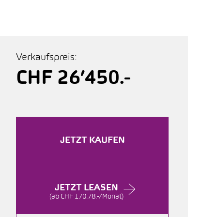
Verkaufspreis:
CHF 26’450.-
JETZT KAUFEN
JETZT LEASEN
(ab CHF 170.78.-/Monat)