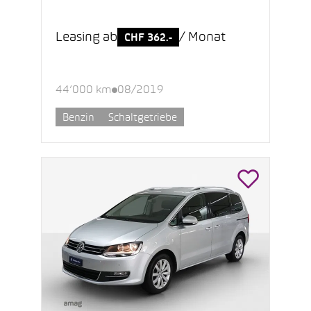
Leasing ab
/ Monat
CHF 362.-
44’000 km
08/2019
Benzin
Schaltgetriebe