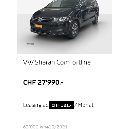
VW Sharan Comfortline
CHF 27’990.-
Leasing ab
/ Monat
CHF 321.-
63’000 km
10/2021