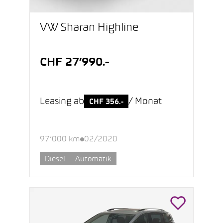
VW Sharan Highline
CHF 27’990.-
Leasing ab
/ Monat
CHF 356.-
97’000 km
02/2020
Diesel
Automatik