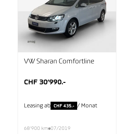
VW Sharan Comfortline
CHF 30’990.-
Leasing ab
/ Monat
CHF 435.-
68’900 km
07/2019