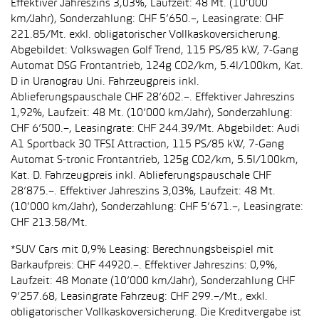
Effektiver Jahreszins 3,03%, Laufzeit: 48 Mt. (10’000
km/Jahr), Sonderzahlung: CHF 5’650.–, Leasingrate: CHF
221.85/Mt. exkl. obligatorischer Vollkaskoversicherung.
Abgebildet: Volkswagen Golf Trend, 115 PS/85 kW, 7-Gang
Automat DSG Frontantrieb, 124g CO2/km, 5.4l/100km, Kat.
D in Uranograu Uni. Fahrzeugpreis inkl.
Ablieferungspauschale CHF 28’602.–. Effektiver Jahreszins
1,92%, Laufzeit: 48 Mt. (10’000 km/Jahr), Sonderzahlung:
CHF 6’500.–, Leasingrate: CHF 244.39/Mt. Abgebildet: Audi
A1 Sportback 30 TFSI Attraction, 115 PS/85 kW, 7-Gang
Automat S-tronic Frontantrieb, 125g CO2/km, 5.5l/100km,
Kat. D. Fahrzeugpreis inkl. Ablieferungspauschale CHF
28’875.–. Effektiver Jahreszins 3,03%, Laufzeit: 48 Mt.
(10'000 km/Jahr), Sonderzahlung: CHF 5’671.–, Leasingrate:
CHF 213.58/Mt.
*SUV Cars mit 0,9% Leasing: Berechnungsbeispiel mit
Barkaufpreis: CHF 44920.–. Effektiver Jahreszins: 0,9%,
Laufzeit: 48 Monate (10’000 km/Jahr), Sonderzahlung CHF
9’257.68, Leasingrate Fahrzeug: CHF 299.–/Mt., exkl.
obligatorischer Vollkaskoversicherung. Die Kreditvergabe ist