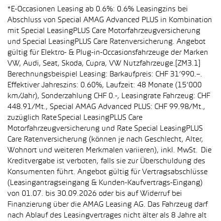
*E-Occasionen Leasing ab 0.6%: 0.6% Leasingzins bei
Abschluss von Special AMAG Advanced PLUS in Kombination
mit Special LeasingPLUS Care Motorfahrzeugversicherung
und Special LeasingPLUS Care Ratenversicherung. Angebot
gültig für Elektro- & Plug-in-Occasionsfahrzeuge der Marken
VW, Audi, Seat, Skoda, Cupra, VW Nutzfahrzeuge.[ZM3.1]
Berechnungsbeispiel Leasing: Barkaufpreis: CHF 31’990.–.
Effektiver Jahreszins: 0.60%, Laufzeit: 48 Monate (15’000
km/Jahr), Sonderzahlung CHF 0.-, Leasingrate Fahrzeug: CHF
448.91/Mt., Special AMAG Advanced PLUS: CHF 99.98/Mt.,
zuzüglich Rate Special LeasingPLUS Care
Motorfahrzeugversicherung und Rate Special LeasingPLUS
Care Ratenversicherung (können je nach Geschlecht, Alter,
Wohnort und weiteren Merkmalen variieren), inkl. MwSt. Die
Kreditvergabe ist verboten, falls sie zur Überschuldung des
Konsumenten führt. Angebot gültig für Vertragsabschlüsse
(Leasingantragseingang & Kunden-Kaufvertrags-Eingang)
von 01.07. bis 30.09.2026 oder bis auf Widerruf bei
Finanzierung über die AMAG Leasing AG. Das Fahrzeug darf
nach Ablauf des Leasingvertrages nicht älter als 8 Jahre alt