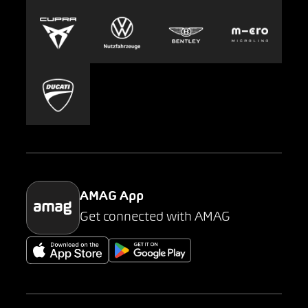
Europcar
Presse
Carsharing
Mobility-as-a-Service
AMAG Classic
Parking
AMAG App
Get connected with AMAG