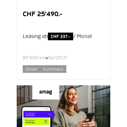
CHF 25’490.-
Leasing ab
/ Monat
CHF 337.-
89’500 km
06/2019
Diesel
Automatik