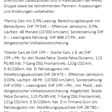
öffentlichen Ladestationen und in Parkhäusern der AMAG
Gruppe sowie bei teilnehmenden Partnern. Anpassungen
und Änderungen vorbehalten.
*Family Cars mit 0,9% Leasing: Berechnungsbeispiel mit
Barkaufpreis: CHF 79’545.–. Effektiver Jahreszins: 0,9%,
Laufzeit: 48 Monate (10’000 km/Jahr), Sonderzahlung CHF
0.–, Leasingrate Fahrzeug: CHF 888.27/Mt., exkl.
obligatorischer Vollkaskoversicherung.
*Starter Cars ab CHF 199.–: Starter Cars, z.B. ab CHF
199.–/Mt. für den Skoda Fabia: Skoda Fabia Dynamic, 115
PS/85 kW, 7-Gang DSG Frontantrieb, 122g CO2/km,
5.4l/100km, Kat. D. Fahrzeugpreis inkl.
Ablieferungspauschale CHF 28’475.–. Effektiver Jahreszins
3,03%, Laufzeit: 48 Mt. (10’000 km/Jahr), Sonderzahlung:
CHF 6’050.–, Leasingrate: CHF 199.–/Mt., inkl. MwSt., exkl.
obligatorischer Vollkaskoversicherung. Abgebildet: Skoda
Fabia Dynamic, 115 PS/85 kW, 7-Gang DSG Frontantrieb,
121g CO2/km, 5.3l/100km, Kat. D in Timiano Grün Uni.
Fahrzeugpreis inkl. Ablieferungspauschale CHF 28’780.–.