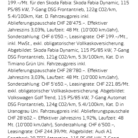
199.–/Mt. für den Skoda Fabia: Skoda Fabia Dynamic, 115
PS/85 kW, 7-Gang DSG Frontantrieb, 122g CO2/km,
5.4l/100km, Kat. D. Fahrzeugpreis inkl.
Ablieferungspauschale CHF 28’475.–. Effektiver
Jahreszins 3,03%, Laufzeit: 48 Mt. (10’000 km/Jahr),
Sonderzahlung: CHF 6’050.–, Leasingrate: CHF 199.–/Mt.,
inkl. MwSt., exkl. obligatorischer Vollkaskoversicherung.
Abgebildet: Skoda Fabia Dynamic, 115 PS/85 kW, 7-Gang
DSG Frontantrieb, 121g CO2/km, 5.3l/100km, Kat. D in
Timiano Grün Uni. Fahrzeugpreis inkl.
Ablieferungspauschale CHF 28’780.–. Effektiver
Jahreszins 3,03%, Laufzeit: 48 Mt. (10’000 km/Jahr),
Sonderzahlung: CHF 5’650.–, Leasingrate: CHF 221.85/Mt.
exkl. obligatorischer Vollkaskoversicherung. Abgebildet:
Volkswagen Golf Trend, 115 PS/85 kW, 7-Gang Automat
DSG Frontantrieb, 124g CO2/km, 5.4l/100km, Kat. D in
Uranograu Uni. Fahrzeugpreis inkl. Ablieferungspauschale
CHF 28’602.–. Effektiver Jahreszins 1,92%, Laufzeit: 48
Mt. (10’000 km/Jahr), Sonderzahlung: CHF 6’500.–,
Leasingrate: CHF 244.39/Mt. Abgebildet: Audi A1