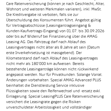
Care Ratenversicherung (können je nach Geschlecht, Alter,
Wohnort und weiteren Merkmalen variieren), inkl. MwSt.
Die Kreditvergabe ist verboten, falls sie zur
Überschuldung des Konsumenten führt. Angebot gültig
für Vertragsabschlüsse (Leasingantragseingang &
Kunden-Kaufvertrags-Eingang) von 01.07. bis 30.09.2026
oder bis auf Widerruf bei Finanzierung über die AMAG
Leasing AG. Das Fahrzeug darf nach Ablauf des
Leasingvertrages nicht älter als 8 Jahre alt sein (Datum
erste Inverkehrsetzung ist massgebend). Der
Kilometerstand darf nach Ablauf des Leasingvertrages
nicht mehr als 180’000 km aufweisen. Bereits
bestehende Leasinganträge können nicht rückwirkend
angepasst werden. Nur für Privatkunden. Solange Vorrat.
Änderungen vorbehalten. Special AMAG Advanced PLUS
beinhaltet die Dienstleistung Service inklusive
Flüssigkeiten sowie den Reifenwechsel und -ersatz exkl.
Einlagerung. Special LeasingPLUS Care Ratenversicherung
versichert die Leasingrate gegen die Risiken
unverschuldeter Arbeitslosigkeit und vollständiger