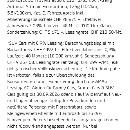
Sportback 30 TFSI Attraction, 115 PS/85 kW, 7-Gang
Automat S-tronic Frontantrieb, 125g CO2/km,
5.5l/100km, Kat. D. Fahrzeugpreis inkl.
Ablieferungspauschale CHF 28’875.–. Effektiver
Jahreszins 3,03%, Laufzeit: 48 Mt. (10'000 km/Jahr),
Sonderzahlung: CHF 5’671.–, Leasingrate: CHF 213.58/Mt.
*SUV Cars mit 0,9% Leasing: Berechnungsbeispiel mit
Barkaufpreis: CHF 44920.–. Effektiver Jahreszins: 0,9%,
Laufzeit: 48 Monate (10’000 km/Jahr), Sonderzahlung
CHF 9’257.68, Leasingrate Fahrzeug: CHF 299.–/Mt., exkl.
obligatorischer Vollkaskoversicherung. Die Kreditvergabe
ist verboten, falls sie zur Überschuldung des
Konsumenten führt. Finanzierung durch die AMAG
Leasing AG. Aktion für Family Cars, Starter Cars & SUV
Cars gültig bis 30.09.2026 oder bis auf Widerruf auf Neu-
und Lagerfahrzeuge. Gültig für Privatkunden und
natürliche Personen mit Flottenrabatt, sowie
Kleingewerbetreibende mit Fuhrpark bis zu drei
Fahrzeugen. Bereits bestehende Leasinganträge können
nicht rückwirkend angepasst werden. Nur bei