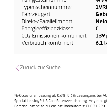
Fahrgestellnummer
WVW
Typenscheinnummer
1VR
Fahrzeugart
Geb
Direkt-/Parallelimport
Nei
Energieeffizienzklasse
C
CO₂-Emissionen kombiniert
139
Verbrauch kombiniert
6,1 
Zurück zur Suche
*E-Occasionen Leasing ab 0.6%: 0.6% Leasingzins bei A
Special LeasingPLUS Care Ratenversicherung. Angebot gü
Berechnungsbeispiel Leasing: Barkaufpreis: CHF 31’990.–