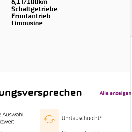
6,1 l/100km
Schaltgetriebe
Frontantrieb
Limousine
tungsversprechen
Alle anzeigen
e Auswahl
Umtauschrecht*
izweit
se Fahrzeugauswahl
15 Tage