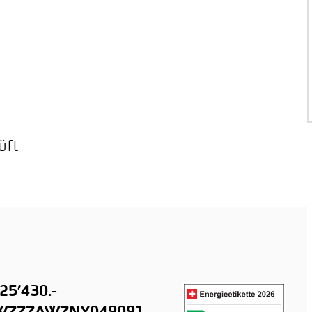
üft
25’430.-