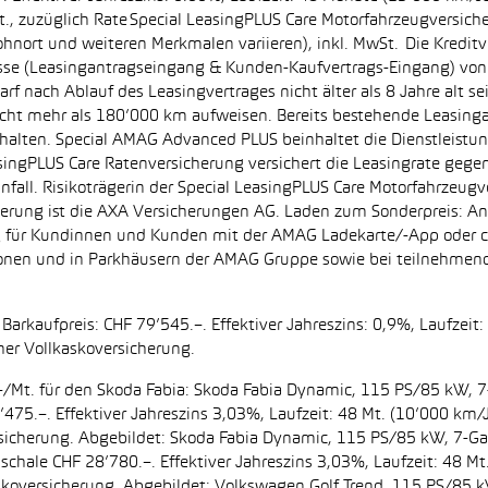
, zuzüglich Rate Special LeasingPLUS Care Motorfahrzeugversich
hnort und weiteren Merkmalen variieren), inkl. MwSt. Die Kreditve
se (Leasingantragseingang & Kunden-Kaufvertrags-Eingang) von 0
f nach Ablauf des Leasingvertrages nicht älter als 8 Jahre alt s
nicht mehr als 180’000 km aufweisen. Bereits bestehende Leasin
halten. Special AMAG Advanced PLUS beinhaltet die Dienstleistung
asingPLUS Care Ratenversicherung versichert die Leasingrate gegen
Unfall. Risikoträgerin der Special LeasingPLUS Care Motorfahrzeugv
cherung ist die AXA Versicherungen AG. Laden zum Sonderpreis: A
tig für Kundinnen und Kunden mit der AMAG Ladekarte/-App ode
ationen und in Parkhäusern der AMAG Gruppe sowie bei teilnehm
Barkaufpreis: CHF 79’545.–. Effektiver Jahreszins: 0,9%, Laufzei
her Vollkaskoversicherung.
199.–/Mt. für den Skoda Fabia: Skoda Fabia Dynamic, 115 PS/85 kW
’475.–. Effektiver Jahreszins 3,03%, Laufzeit: 48 Mt. (10’000 km/
oversicherung. Abgebildet: Skoda Fabia Dynamic, 115 PS/85 kW, 7-
uschale CHF 28’780.–. Effektiver Jahreszins 3,03%, Laufzeit: 48 M
kaskoversicherung. Abgebildet: Volkswagen Golf Trend, 115 PS/8