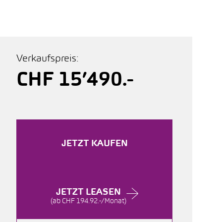
Verkaufspreis:
CHF 15’490.-
JETZT KAUFEN
JETZT LEASEN
(ab CHF 194.92.-/Monat)