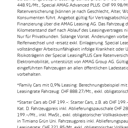
448.91/Mt., Special AMAG Advanced PLUS: CHF 99.98/Mt.
Ratenversicherung (können je nach Geschlecht, Alter, Wo
Konsumenten führt. Angebot gültig für Vertragsabschlüs
Finanzierung über die AMAG Leasing AG. Das Fahrzeug dar
Kilometerstand darf nach Ablauf des Leasingvertrages 
Nur für Privatkunden. Solange Vorrat. Änderungen vorbe
Reifenwechsel und -ersatz exkl. Einlagerung. Special Le
vollständiger Arbeitsunfähigkeit infolge Krankheit oder 
Risikoträgerin der Special LeasingPLUS Care Ratenversi
Elektromobilität, unterstützt von AMAG Group AG. Gül
eingeführten Fahrzeugen an allen öffentlichen Ladest
vorbehalten.
*Family Cars mit 0,9% Leasing: Berechnungsbeispiel mit 
Leasingrate Fahrzeug: CHF 888.27/Mt., exkl. obligatorisc
*Starter Cars ab CHF 199.–: Starter Cars, z.B. ab CHF 
Kat. D. Fahrzeugpreis inkl. Ablieferungspauschale CHF 28
199.–/Mt., inkl. MwSt., exkl. obligatorischer Vollkask
in Timiano Grün Uni. Fahrzeugpreis inkl. Ablieferungspa
Leasingrate: CHF 221.85/Mt. exkl. obligatorischer Voll