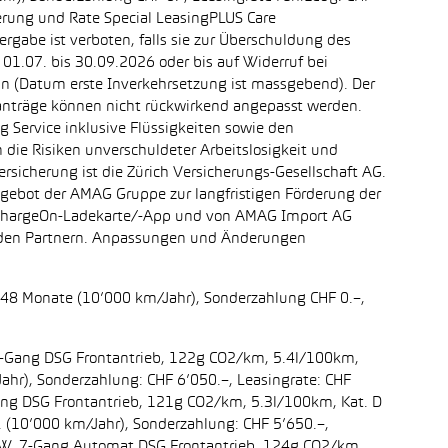
erung und Rate Special LeasingPLUS Care
rgabe ist verboten, falls sie zur Überschuldung des
1.07. bis 30.09.2026 oder bis auf Widerruf bei
ein (Datum erste Inverkehrsetzung ist massgebend). Der
ganträge können nicht rückwirkend angepasst werden.
 Service inklusive Flüssigkeiten sowie den
 die Risiken unverschuldeter Arbeitslosigkeit und
ersicherung ist die Zürich Versicherungs-Gesellschaft AG.
ngebot der AMAG Gruppe zur langfristigen Förderung der
r chargeOn-Ladekarte/-App und von AMAG Import AG
enden Partnern. Anpassungen und Änderungen
t: 48 Monate (10’000 km/Jahr), Sonderzahlung CHF 0.–,
, 7-Gang DSG Frontantrieb, 122g CO2/km, 5.4l/100km,
Jahr), Sonderzahlung: CHF 6’050.–, Leasingrate: CHF
Gang DSG Frontantrieb, 121g CO2/km, 5.3l/100km, Kat. D
t. (10’000 km/Jahr), Sonderzahlung: CHF 5’650.–,
5 kW, 7-Gang Automat DSG Frontantrieb, 124g CO2/km,