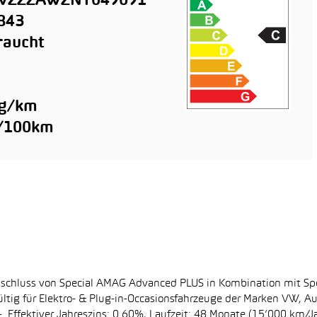
ZZZAWZNY049091
843
raucht
n
 g/km
l/100km
bschluss von Special AMAG Advanced PLUS in Kombination mit Sp
ltig für Elektro- & Plug-in-Occasionsfahrzeuge der Marken VW, A
. Effektiver Jahreszins: 0.60%, Laufzeit: 48 Monate (15’000 km/J