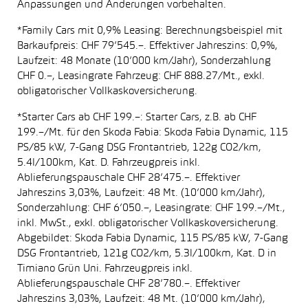
Anpassungen und Änderungen vorbehalten.
*Family Cars mit 0,9% Leasing: Berechnungsbeispiel mit
Barkaufpreis: CHF 79’545.–. Effektiver Jahreszins: 0,9%,
Laufzeit: 48 Monate (10’000 km/Jahr), Sonderzahlung
CHF 0.–, Leasingrate Fahrzeug: CHF 888.27/Mt., exkl.
obligatorischer Vollkaskoversicherung.
*Starter Cars ab CHF 199.–: Starter Cars, z.B. ab CHF
199.–/Mt. für den Skoda Fabia: Skoda Fabia Dynamic, 115
PS/85 kW, 7-Gang DSG Frontantrieb, 122g CO2/km,
5.4l/100km, Kat. D. Fahrzeugpreis inkl.
Ablieferungspauschale CHF 28’475.–. Effektiver
Jahreszins 3,03%, Laufzeit: 48 Mt. (10’000 km/Jahr),
Sonderzahlung: CHF 6’050.–, Leasingrate: CHF 199.–/Mt.,
inkl. MwSt., exkl. obligatorischer Vollkaskoversicherung.
Abgebildet: Skoda Fabia Dynamic, 115 PS/85 kW, 7-Gang
DSG Frontantrieb, 121g CO2/km, 5.3l/100km, Kat. D in
Timiano Grün Uni. Fahrzeugpreis inkl.
Ablieferungspauschale CHF 28’780.–. Effektiver
Jahreszins 3,03%, Laufzeit: 48 Mt. (10’000 km/Jahr),