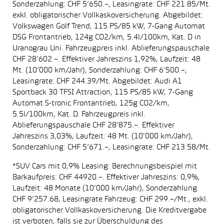
Sonderzahlung: CHF 5’650.–, Leasingrate: CHF 221.85/Mt.
exkl. obligatorischer Vollkaskoversicherung. Abgebildet:
Volkswagen Golf Trend, 115 PS/85 kW, 7-Gang Automat
DSG Frontantrieb, 124g CO2/km, 5.4l/100km, Kat. D in
Uranograu Uni. Fahrzeugpreis inkl. Ablieferungspauschale
CHF 28’602.–. Effektiver Jahreszins 1,92%, Laufzeit: 48
Mt. (10’000 km/Jahr), Sonderzahlung: CHF 6’500.–,
Leasingrate: CHF 244.39/Mt. Abgebildet: Audi A1
Sportback 30 TFSI Attraction, 115 PS/85 kW, 7-Gang
Automat S-tronic Frontantrieb, 125g CO2/km,
5.5l/100km, Kat. D. Fahrzeugpreis inkl.
Ablieferungspauschale CHF 28’875.–. Effektiver
Jahreszins 3,03%, Laufzeit: 48 Mt. (10'000 km/Jahr),
Sonderzahlung: CHF 5’671.–, Leasingrate: CHF 213.58/Mt.
*SUV Cars mit 0,9% Leasing: Berechnungsbeispiel mit
Barkaufpreis: CHF 44920.–. Effektiver Jahreszins: 0,9%,
Laufzeit: 48 Monate (10’000 km/Jahr), Sonderzahlung
CHF 9’257.68, Leasingrate Fahrzeug: CHF 299.–/Mt., exkl.
obligatorischer Vollkaskoversicherung. Die Kreditvergabe
ist verboten, falls sie zur Überschuldung des