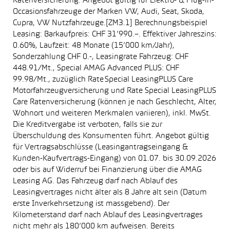
Ratenversicherung. Angebot gültig für Elektro- & Plug-in-
Occasionsfahrzeuge der Marken VW, Audi, Seat, Skoda,
Cupra, VW Nutzfahrzeuge.[ZM3.1] Berechnungsbeispiel
Leasing: Barkaufpreis: CHF 31’990.–. Effektiver Jahreszins:
0.60%, Laufzeit: 48 Monate (15’000 km/Jahr),
Sonderzahlung CHF 0.-, Leasingrate Fahrzeug: CHF
448.91/Mt., Special AMAG Advanced PLUS: CHF
99.98/Mt., zuzüglich Rate Special LeasingPLUS Care
Motorfahrzeugversicherung und Rate Special LeasingPLUS
Care Ratenversicherung (können je nach Geschlecht, Alter,
Wohnort und weiteren Merkmalen variieren), inkl. MwSt.
Die Kreditvergabe ist verboten, falls sie zur
Überschuldung des Konsumenten führt. Angebot gültig
für Vertragsabschlüsse (Leasingantragseingang &
Kunden-Kaufvertrags-Eingang) von 01.07. bis 30.09.2026
oder bis auf Widerruf bei Finanzierung über die AMAG
Leasing AG. Das Fahrzeug darf nach Ablauf des
Leasingvertrages nicht älter als 8 Jahre alt sein (Datum
erste Inverkehrsetzung ist massgebend). Der
Kilometerstand darf nach Ablauf des Leasingvertrages
nicht mehr als 180’000 km aufweisen. Bereits