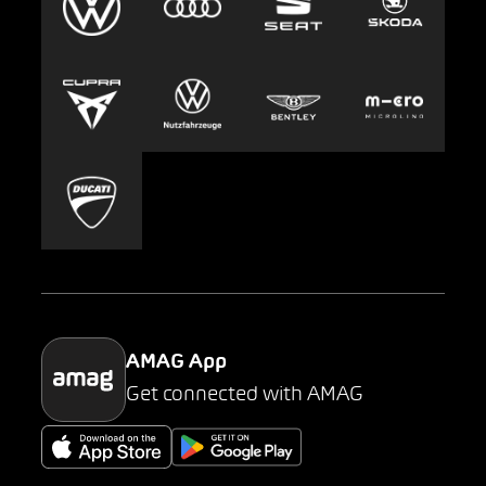
Clyde
Jobs & Karriere
Europcar
Presse
Carsharing
Mobility-as-a-Service
AMAG Classic
Parking
AMAG App
Get connected with AMAG