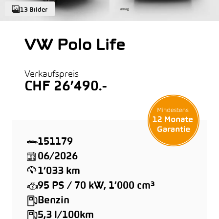
13 Bilder
VW Polo Life
Verkaufspreis
CHF 26’490.-
151179
06/2026
1’033 km
95 PS / 70 kW, 1’000 cm³
Benzin
5,3 l/100km