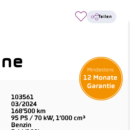
Teilen
ine
103561
03/2024
168’500 km
95 PS / 70 kW, 1’000 cm³
Benzin