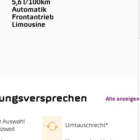
5,6 l/100km
Automatik
Frontantrieb
Limousine
tungsversprechen
Alle anzeigen
e Auswahl
Umtauschrecht*
izweit
se Fahrzeugauswahl
15 Tage