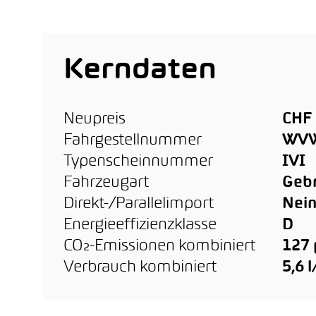
Kerndaten
Neupreis
CHF 
Fahrgestellnummer
WVW
Typenscheinnummer
IVI
Fahrzeugart
Geb
Direkt-/Parallelimport
Nei
Energieeffizienzklasse
D
CO₂-Emissionen kombiniert
127
Verbrauch kombiniert
5,6 