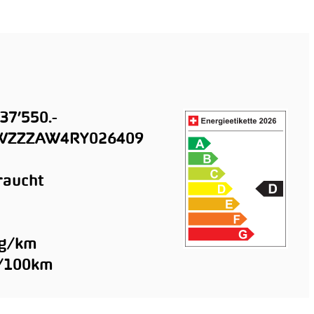
37’550.-
ZZZAW4RY026409
raucht
n
 g/km
l/100km