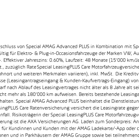
bschluss von Special AMAG Advanced PLUS in Kombination mit Sp
ltig für Elektro- & Plug-in-Occasionsfahrzeuge der Marken VW, A
. Effektiver Jahreszins: 0.60%, Laufzeit: 48 Monate (15’000 km/J
, zuzüglich Rate Special LeasingPLUS Care Motorfahrzeugversich
hnort und weiteren Merkmalen variieren), inkl. MwSt. Die Kreditve
se (Leasingantragseingang & Kunden-Kaufvertrags-Eingang) von 0
f nach Ablauf des Leasingvertrages nicht älter als 8 Jahre alt s
nicht mehr als 180’000 km aufweisen. Bereits bestehende Leasin
halten. Special AMAG Advanced PLUS beinhaltet die Dienstleistung
asingPLUS Care Ratenversicherung versichert die Leasingrate gegen
Unfall. Risikoträgerin der Special LeasingPLUS Care Motorfahrzeugv
cherung ist die AXA Versicherungen AG. Laden zum Sonderpreis: A
tig für Kundinnen und Kunden mit der AMAG Ladekarte/-App ode
ationen und in Parkhäusern der AMAG Gruppe sowie bei teilnehm