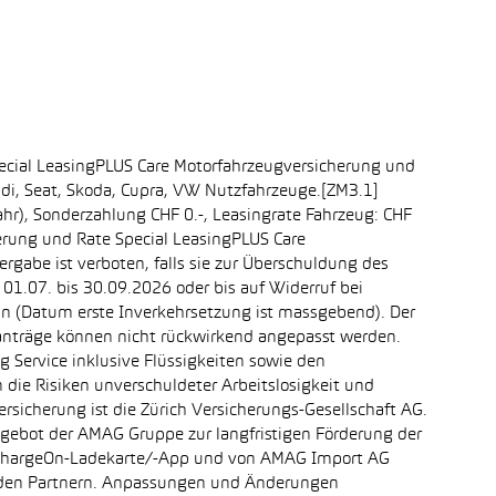
ecial LeasingPLUS Care Motorfahrzeugversicherung und
udi, Seat, Skoda, Cupra, VW Nutzfahrzeuge.[ZM3.1]
ahr), Sonderzahlung CHF 0.-, Leasingrate Fahrzeug: CHF
erung und Rate Special LeasingPLUS Care
rgabe ist verboten, falls sie zur Überschuldung des
1.07. bis 30.09.2026 oder bis auf Widerruf bei
ein (Datum erste Inverkehrsetzung ist massgebend). Der
ganträge können nicht rückwirkend angepasst werden.
 Service inklusive Flüssigkeiten sowie den
 die Risiken unverschuldeter Arbeitslosigkeit und
ersicherung ist die Zürich Versicherungs-Gesellschaft AG.
ngebot der AMAG Gruppe zur langfristigen Förderung der
r chargeOn-Ladekarte/-App und von AMAG Import AG
enden Partnern. Anpassungen und Änderungen