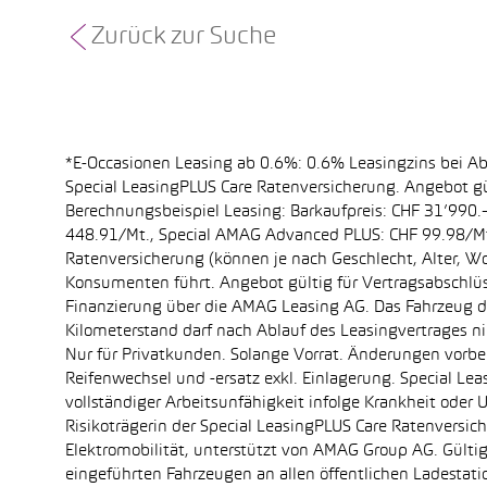
Zurück zur Suche
*E-Occasionen Leasing ab 0.6%: 0.6% Leasingzins bei A
Special LeasingPLUS Care Ratenversicherung. Angebot gü
Berechnungsbeispiel Leasing: Barkaufpreis: CHF 31’990.–
448.91/Mt., Special AMAG Advanced PLUS: CHF 99.98/Mt.
Ratenversicherung (können je nach Geschlecht, Alter, Wo
Konsumenten führt. Angebot gültig für Vertragsabschlüs
Finanzierung über die AMAG Leasing AG. Das Fahrzeug dar
Kilometerstand darf nach Ablauf des Leasingvertrages 
Nur für Privatkunden. Solange Vorrat. Änderungen vorbe
Reifenwechsel und -ersatz exkl. Einlagerung. Special Le
vollständiger Arbeitsunfähigkeit infolge Krankheit oder 
Risikoträgerin der Special LeasingPLUS Care Ratenversi
Elektromobilität, unterstützt von AMAG Group AG. Gül
eingeführten Fahrzeugen an allen öffentlichen Ladest