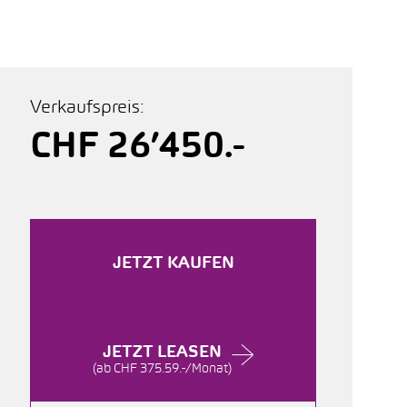
Verkaufspreis:
CHF 26’450.-
JETZT KAUFEN
JETZT LEASEN
(ab CHF 375.59.-/Monat)