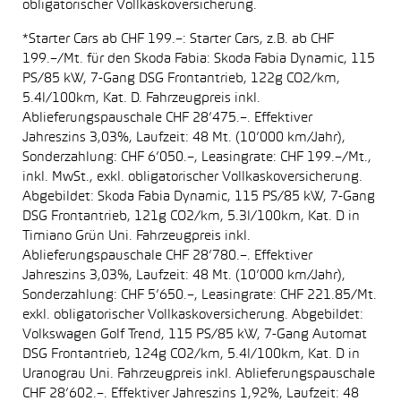
obligatorischer Vollkaskoversicherung.
*Starter Cars ab CHF 199.–: Starter Cars, z.B. ab CHF
199.–/Mt. für den Skoda Fabia: Skoda Fabia Dynamic, 115
PS/85 kW, 7-Gang DSG Frontantrieb, 122g CO2/km,
5.4l/100km, Kat. D. Fahrzeugpreis inkl.
Ablieferungspauschale CHF 28’475.–. Effektiver
Jahreszins 3,03%, Laufzeit: 48 Mt. (10’000 km/Jahr),
Sonderzahlung: CHF 6’050.–, Leasingrate: CHF 199.–/Mt.,
inkl. MwSt., exkl. obligatorischer Vollkaskoversicherung.
Abgebildet: Skoda Fabia Dynamic, 115 PS/85 kW, 7-Gang
DSG Frontantrieb, 121g CO2/km, 5.3l/100km, Kat. D in
Timiano Grün Uni. Fahrzeugpreis inkl.
Ablieferungspauschale CHF 28’780.–. Effektiver
Jahreszins 3,03%, Laufzeit: 48 Mt. (10’000 km/Jahr),
Sonderzahlung: CHF 5’650.–, Leasingrate: CHF 221.85/Mt.
exkl. obligatorischer Vollkaskoversicherung. Abgebildet:
Volkswagen Golf Trend, 115 PS/85 kW, 7-Gang Automat
DSG Frontantrieb, 124g CO2/km, 5.4l/100km, Kat. D in
Uranograu Uni. Fahrzeugpreis inkl. Ablieferungspauschale
CHF 28’602.–. Effektiver Jahreszins 1,92%, Laufzeit: 48