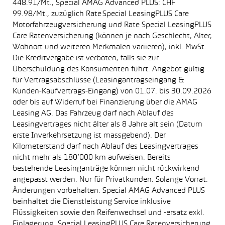
448.91/Mt., Special AMAG Advanced PLUS: CHF
99.98/Mt., zuzüglich Rate Special LeasingPLUS Care
Motorfahrzeugversicherung und Rate Special LeasingPLUS
Care Ratenversicherung (können je nach Geschlecht, Alter,
Wohnort und weiteren Merkmalen variieren), inkl. MwSt.
Die Kreditvergabe ist verboten, falls sie zur
Überschuldung des Konsumenten führt. Angebot gültig
für Vertragsabschlüsse (Leasingantragseingang &
Kunden-Kaufvertrags-Eingang) von 01.07. bis 30.09.2026
oder bis auf Widerruf bei Finanzierung über die AMAG
Leasing AG. Das Fahrzeug darf nach Ablauf des
Leasingvertrages nicht älter als 8 Jahre alt sein (Datum
erste Inverkehrsetzung ist massgebend). Der
Kilometerstand darf nach Ablauf des Leasingvertrages
nicht mehr als 180’000 km aufweisen. Bereits
bestehende Leasinganträge können nicht rückwirkend
angepasst werden. Nur für Privatkunden. Solange Vorrat.
Änderungen vorbehalten. Special AMAG Advanced PLUS
beinhaltet die Dienstleistung Service inklusive
Flüssigkeiten sowie den Reifenwechsel und -ersatz exkl.
Einlagerung. Special LeasingPLUS Care Ratenversicherung