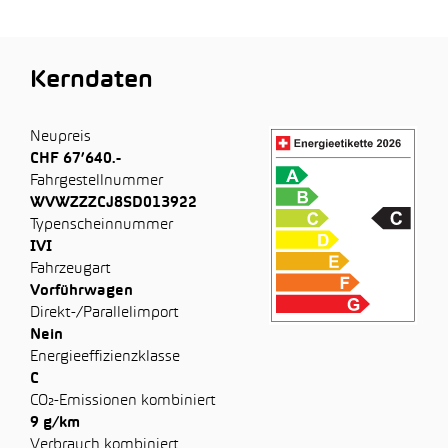
Kerndaten
Neupreis
CHF 67’640.-
Fahrgestellnummer
WVWZZZCJ8SD013922
Typenscheinnummer
IVI
Fahrzeugart
Vorführwagen
Direkt-/Parallelimport
Nein
Energieeffizienzklasse
C
CO₂-Emissionen kombiniert
9 g/km
Verbrauch kombiniert