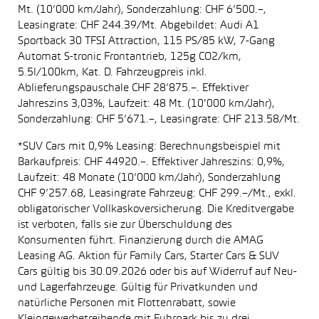
Mt. (10’000 km/Jahr), Sonderzahlung: CHF 6’500.–,
Leasingrate: CHF 244.39/Mt. Abgebildet: Audi A1
Sportback 30 TFSI Attraction, 115 PS/85 kW, 7-Gang
Automat S-tronic Frontantrieb, 125g CO2/km,
5.5l/100km, Kat. D. Fahrzeugpreis inkl.
Ablieferungspauschale CHF 28’875.–. Effektiver
Jahreszins 3,03%, Laufzeit: 48 Mt. (10'000 km/Jahr),
Sonderzahlung: CHF 5’671.–, Leasingrate: CHF 213.58/Mt.
*SUV Cars mit 0,9% Leasing: Berechnungsbeispiel mit
Barkaufpreis: CHF 44920.–. Effektiver Jahreszins: 0,9%,
Laufzeit: 48 Monate (10’000 km/Jahr), Sonderzahlung
CHF 9’257.68, Leasingrate Fahrzeug: CHF 299.–/Mt., exkl.
obligatorischer Vollkaskoversicherung. Die Kreditvergabe
ist verboten, falls sie zur Überschuldung des
Konsumenten führt. Finanzierung durch die AMAG
Leasing AG. Aktion für Family Cars, Starter Cars & SUV
Cars gültig bis 30.09.2026 oder bis auf Widerruf auf Neu-
und Lagerfahrzeuge. Gültig für Privatkunden und
natürliche Personen mit Flottenrabatt, sowie