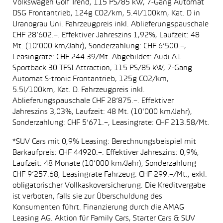
Volkswagen Golf Trend, 115 PS/85 kW, 7-Gang Automat
DSG Frontantrieb, 124g CO2/km, 5.4l/100km, Kat. D in
Uranograu Uni. Fahrzeugpreis inkl. Ablieferungspauschale
CHF 28’602.–. Effektiver Jahreszins 1,92%, Laufzeit: 48
Mt. (10’000 km/Jahr), Sonderzahlung: CHF 6’500.–,
Leasingrate: CHF 244.39/Mt. Abgebildet: Audi A1
Sportback 30 TFSI Attraction, 115 PS/85 kW, 7-Gang
Automat S-tronic Frontantrieb, 125g CO2/km,
5.5l/100km, Kat. D. Fahrzeugpreis inkl.
Ablieferungspauschale CHF 28’875.–. Effektiver
Jahreszins 3,03%, Laufzeit: 48 Mt. (10'000 km/Jahr),
Sonderzahlung: CHF 5’671.–, Leasingrate: CHF 213.58/Mt.
*SUV Cars mit 0,9% Leasing: Berechnungsbeispiel mit
Barkaufpreis: CHF 44920.–. Effektiver Jahreszins: 0,9%,
Laufzeit: 48 Monate (10’000 km/Jahr), Sonderzahlung
CHF 9’257.68, Leasingrate Fahrzeug: CHF 299.–/Mt., exkl.
obligatorischer Vollkaskoversicherung. Die Kreditvergabe
ist verboten, falls sie zur Überschuldung des
Konsumenten führt. Finanzierung durch die AMAG
Leasing AG. Aktion für Family Cars, Starter Cars & SUV