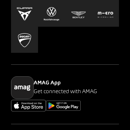
Europcar
Presse
Carsharing
Mobility-as-a-Service
AMAG Classic
Parking
AMAG App
Get connected with AMAG