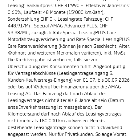
Leasing: Barkaufpreis: CHF 31’990.–. Effektiver Jahreszins:
0.60%, Laufzeit: 48 Monate (15’000 km/Jahr),
Sonderzahlung CHF 0.-, Leasingrate Fahrzeug: CHF
448.91/Mt., Special AMAG Advanced PLUS: CHF
99.98/Mt., zuzüglich Rate Special LeasingPLUS Care
Motorfahrzeugversicherung und Rate Special LeasingPLUS
Care Ratenversicherung (können je nach Geschlecht, Alter,
Wohnort und weiteren Merkmalen variieren), inkl. MwSt.
Die Kreditvergabe ist verboten, falls sie zur
Überschuldung des Konsumenten führt. Angebot gültig
für Vertragsabschlüsse (Leasingantragseingang &
Kunden-Kaufvertrags-Eingang) von 01.07. bis 30.09.2026
oder bis auf Widerruf bei Finanzierung über die AMAG
Leasing AG. Das Fahrzeug darf nach Ablauf des
Leasingvertrages nicht älter als 8 Jahre alt sein (Datum
erste Inverkehrsetzung ist massgebend). Der
Kilometerstand darf nach Ablauf des Leasingvertrages
nicht mehr als 180’000 km aufweisen. Bereits
bestehende Leasinganträge können nicht rückwirkend
angepasst werden. Nur für Privatkunden. Solange Vorrat.