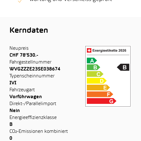
Kerndaten
Neupreis
CHF 78’530.-
Fahrgestellnummer
WVGZZZE23SE038674
Typenscheinnummer
IVI
Fahrzeugart
Vorführwagen
Direkt-/Parallelimport
Nein
Energieeffizienzklasse
B
CO₂-Emissionen kombiniert
0