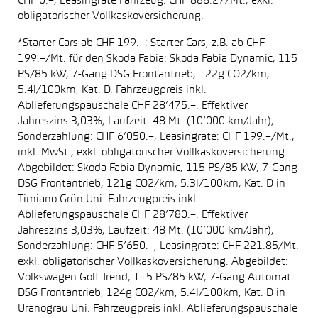
CHF 0.–, Leasingrate Fahrzeug: CHF 888.27/Mt., exkl.
obligatorischer Vollkaskoversicherung.
*Starter Cars ab CHF 199.–: Starter Cars, z.B. ab CHF
199.–/Mt. für den Skoda Fabia: Skoda Fabia Dynamic, 115
PS/85 kW, 7-Gang DSG Frontantrieb, 122g CO2/km,
5.4l/100km, Kat. D. Fahrzeugpreis inkl.
Ablieferungspauschale CHF 28’475.–. Effektiver
Jahreszins 3,03%, Laufzeit: 48 Mt. (10’000 km/Jahr),
Sonderzahlung: CHF 6’050.–, Leasingrate: CHF 199.–/Mt.,
inkl. MwSt., exkl. obligatorischer Vollkaskoversicherung.
Abgebildet: Skoda Fabia Dynamic, 115 PS/85 kW, 7-Gang
DSG Frontantrieb, 121g CO2/km, 5.3l/100km, Kat. D in
Timiano Grün Uni. Fahrzeugpreis inkl.
Ablieferungspauschale CHF 28’780.–. Effektiver
Jahreszins 3,03%, Laufzeit: 48 Mt. (10’000 km/Jahr),
Sonderzahlung: CHF 5’650.–, Leasingrate: CHF 221.85/Mt.
exkl. obligatorischer Vollkaskoversicherung. Abgebildet:
Volkswagen Golf Trend, 115 PS/85 kW, 7-Gang Automat
DSG Frontantrieb, 124g CO2/km, 5.4l/100km, Kat. D in
Uranograu Uni. Fahrzeugpreis inkl. Ablieferungspauschale