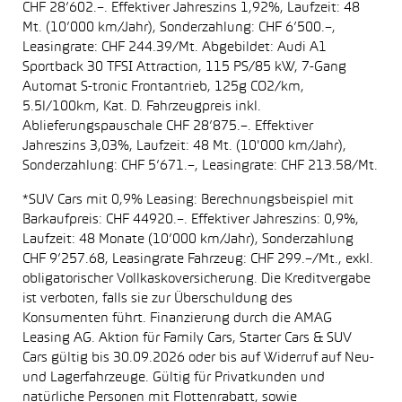
CHF 28’602.–. Effektiver Jahreszins 1,92%, Laufzeit: 48
Mt. (10’000 km/Jahr), Sonderzahlung: CHF 6’500.–,
Leasingrate: CHF 244.39/Mt. Abgebildet: Audi A1
Sportback 30 TFSI Attraction, 115 PS/85 kW, 7-Gang
Automat S-tronic Frontantrieb, 125g CO2/km,
5.5l/100km, Kat. D. Fahrzeugpreis inkl.
Ablieferungspauschale CHF 28’875.–. Effektiver
Jahreszins 3,03%, Laufzeit: 48 Mt. (10'000 km/Jahr),
Sonderzahlung: CHF 5’671.–, Leasingrate: CHF 213.58/Mt.
*SUV Cars mit 0,9% Leasing: Berechnungsbeispiel mit
Barkaufpreis: CHF 44920.–. Effektiver Jahreszins: 0,9%,
Laufzeit: 48 Monate (10’000 km/Jahr), Sonderzahlung
CHF 9’257.68, Leasingrate Fahrzeug: CHF 299.–/Mt., exkl.
obligatorischer Vollkaskoversicherung. Die Kreditvergabe
ist verboten, falls sie zur Überschuldung des
Konsumenten führt. Finanzierung durch die AMAG
Leasing AG. Aktion für Family Cars, Starter Cars & SUV
Cars gültig bis 30.09.2026 oder bis auf Widerruf auf Neu-
und Lagerfahrzeuge. Gültig für Privatkunden und
natürliche Personen mit Flottenrabatt, sowie