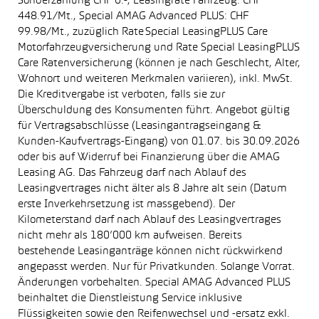
Sonderzahlung CHF 0.-, Leasingrate Fahrzeug: CHF
448.91/Mt., Special AMAG Advanced PLUS: CHF
99.98/Mt., zuzüglich Rate Special LeasingPLUS Care
Motorfahrzeugversicherung und Rate Special LeasingPLUS
Care Ratenversicherung (können je nach Geschlecht, Alter,
Wohnort und weiteren Merkmalen variieren), inkl. MwSt.
Die Kreditvergabe ist verboten, falls sie zur
Überschuldung des Konsumenten führt. Angebot gültig
für Vertragsabschlüsse (Leasingantragseingang &
Kunden-Kaufvertrags-Eingang) von 01.07. bis 30.09.2026
oder bis auf Widerruf bei Finanzierung über die AMAG
Leasing AG. Das Fahrzeug darf nach Ablauf des
Leasingvertrages nicht älter als 8 Jahre alt sein (Datum
erste Inverkehrsetzung ist massgebend). Der
Kilometerstand darf nach Ablauf des Leasingvertrages
nicht mehr als 180’000 km aufweisen. Bereits
bestehende Leasinganträge können nicht rückwirkend
angepasst werden. Nur für Privatkunden. Solange Vorrat.
Änderungen vorbehalten. Special AMAG Advanced PLUS
beinhaltet die Dienstleistung Service inklusive
Flüssigkeiten sowie den Reifenwechsel und -ersatz exkl.