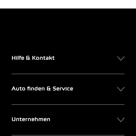
Hilfe & Kontakt
Kontakt
Auto finden & Service
Online-Termin
FAQ Online-Autokauf
Auto finden
Unternehmen
Firmenkunden
Service