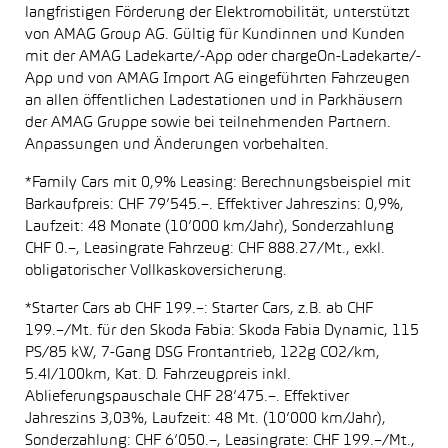
langfristigen Förderung der Elektromobilität, unterstützt
von AMAG Group AG. Gültig für Kundinnen und Kunden
mit der AMAG Ladekarte/-App oder chargeOn-Ladekarte/-
App und von AMAG Import AG eingeführten Fahrzeugen
an allen öffentlichen Ladestationen und in Parkhäusern
der AMAG Gruppe sowie bei teilnehmenden Partnern.
Anpassungen und Änderungen vorbehalten.
*Family Cars mit 0,9% Leasing: Berechnungsbeispiel mit
Barkaufpreis: CHF 79’545.–. Effektiver Jahreszins: 0,9%,
Laufzeit: 48 Monate (10’000 km/Jahr), Sonderzahlung
CHF 0.–, Leasingrate Fahrzeug: CHF 888.27/Mt., exkl.
obligatorischer Vollkaskoversicherung.
*Starter Cars ab CHF 199.–: Starter Cars, z.B. ab CHF
199.–/Mt. für den Skoda Fabia: Skoda Fabia Dynamic, 115
PS/85 kW, 7-Gang DSG Frontantrieb, 122g CO2/km,
5.4l/100km, Kat. D. Fahrzeugpreis inkl.
Ablieferungspauschale CHF 28’475.–. Effektiver
Jahreszins 3,03%, Laufzeit: 48 Mt. (10’000 km/Jahr),
Sonderzahlung: CHF 6’050.–, Leasingrate: CHF 199.–/Mt.,