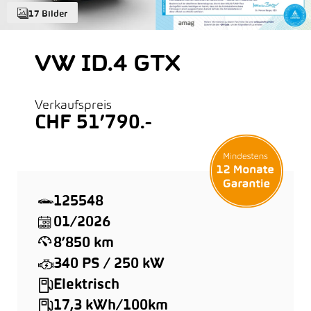
17 Bilder
VW ID.4 GTX
Verkaufspreis
CHF 51’790.-
125548
01/2026
8’850 km
340 PS / 250 kW
Elektrisch
17,3 kWh/100km