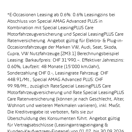
*E-Occasionen Leasing ab 0.6%: 0.6% Leasingzins bei
Abschluss von Special AMAG Advanced PLUS in
Kombination mit Special LeasingPLUS Care
Motorfahrzeugversicherung und Special LeasingPLUS Care
Ratenversicherung. Angebot gültig für Elektro- & Plug-in-
Occasionsfahrzeuge der Marken VW, Audi, Seat, Skoda,
Cupra, VW Nutzfahrzeuge.[ZM3.1] Berechnungsbeispiel
Leasing: Barkaufpreis: CHF 31’990.–. Effektiver Jahreszins:
0.60%, Laufzeit: 48 Monate (15’000 km/Jahr),
Sonderzahlung CHF 0.-, Leasingrate Fahrzeug: CHF
448.91/Mt., Special AMAG Advanced PLUS: CHF
99.98/Mt., zuzüglich Rate Special LeasingPLUS Care
Motorfahrzeugversicherung und Rate Special LeasingPLUS
Care Ratenversicherung (können je nach Geschlecht, Alter,
Wohnort und weiteren Merkmalen variieren), inkl. MwSt.
Die Kreditvergabe ist verboten, falls sie zur
Überschuldung des Konsumenten führt. Angebot gültig
für Vertragsabschlüsse (Leasingantragseingang &
Kunden-Kaufvertrags-Eingang) von 01.07. bis 30.09.2026