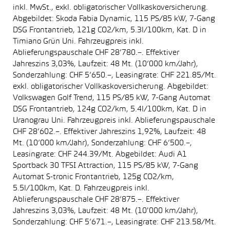
inkl. MwSt., exkl. obligatorischer Vollkaskoversicherung.
Abgebildet: Skoda Fabia Dynamic, 115 PS/85 kW, 7-Gang
DSG Frontantrieb, 121g CO2/km, 5.3l/100km, Kat. D in
Timiano Grün Uni. Fahrzeugpreis inkl.
Ablieferungspauschale CHF 28’780.–. Effektiver
Jahreszins 3,03%, Laufzeit: 48 Mt. (10’000 km/Jahr),
Sonderzahlung: CHF 5’650.–, Leasingrate: CHF 221.85/Mt.
exkl. obligatorischer Vollkaskoversicherung. Abgebildet:
Volkswagen Golf Trend, 115 PS/85 kW, 7-Gang Automat
DSG Frontantrieb, 124g CO2/km, 5.4l/100km, Kat. D in
Uranograu Uni. Fahrzeugpreis inkl. Ablieferungspauschale
CHF 28’602.–. Effektiver Jahreszins 1,92%, Laufzeit: 48
Mt. (10’000 km/Jahr), Sonderzahlung: CHF 6’500.–,
Leasingrate: CHF 244.39/Mt. Abgebildet: Audi A1
Sportback 30 TFSI Attraction, 115 PS/85 kW, 7-Gang
Automat S-tronic Frontantrieb, 125g CO2/km,
5.5l/100km, Kat. D. Fahrzeugpreis inkl.
Ablieferungspauschale CHF 28’875.–. Effektiver
Jahreszins 3,03%, Laufzeit: 48 Mt. (10'000 km/Jahr),
Sonderzahlung: CHF 5’671.–, Leasingrate: CHF 213.58/Mt.