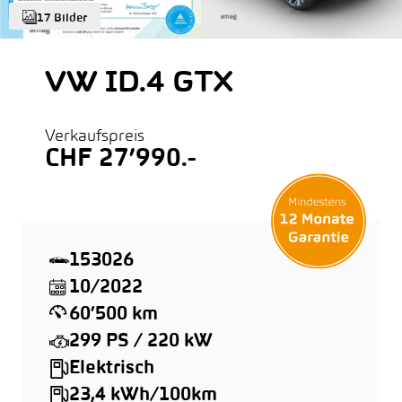
17 Bilder
VW ID.4 GTX
Verkaufspreis
CHF 27’990.-
153026
10/2022
60’500 km
299 PS / 220 kW
Elektrisch
23,4 kWh/100km