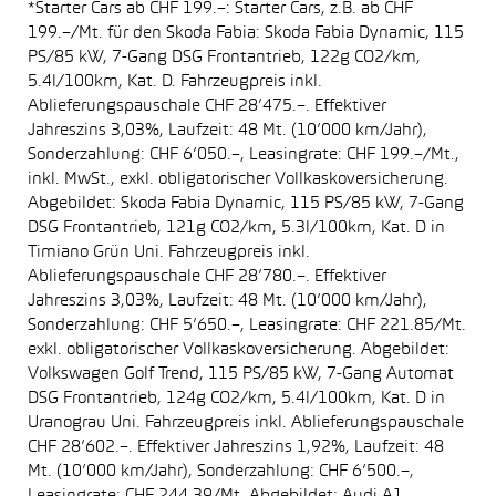
*Starter Cars ab CHF 199.–: Starter Cars, z.B. ab CHF
199.–/Mt. für den Skoda Fabia: Skoda Fabia Dynamic, 115
PS/85 kW, 7-Gang DSG Frontantrieb, 122g CO2/km,
5.4l/100km, Kat. D. Fahrzeugpreis inkl.
Ablieferungspauschale CHF 28’475.–. Effektiver
Jahreszins 3,03%, Laufzeit: 48 Mt. (10’000 km/Jahr),
Sonderzahlung: CHF 6’050.–, Leasingrate: CHF 199.–/Mt.,
inkl. MwSt., exkl. obligatorischer Vollkaskoversicherung.
Abgebildet: Skoda Fabia Dynamic, 115 PS/85 kW, 7-Gang
DSG Frontantrieb, 121g CO2/km, 5.3l/100km, Kat. D in
Timiano Grün Uni. Fahrzeugpreis inkl.
Ablieferungspauschale CHF 28’780.–. Effektiver
Jahreszins 3,03%, Laufzeit: 48 Mt. (10’000 km/Jahr),
Sonderzahlung: CHF 5’650.–, Leasingrate: CHF 221.85/Mt.
exkl. obligatorischer Vollkaskoversicherung. Abgebildet:
Volkswagen Golf Trend, 115 PS/85 kW, 7-Gang Automat
DSG Frontantrieb, 124g CO2/km, 5.4l/100km, Kat. D in
Uranograu Uni. Fahrzeugpreis inkl. Ablieferungspauschale
CHF 28’602.–. Effektiver Jahreszins 1,92%, Laufzeit: 48
Mt. (10’000 km/Jahr), Sonderzahlung: CHF 6’500.–,