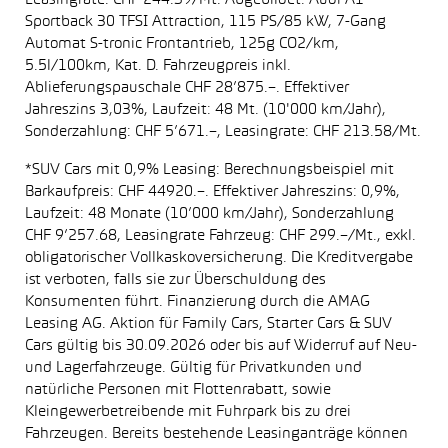
Leasingrate: CHF 244.39/Mt. Abgebildet: Audi A1
Sportback 30 TFSI Attraction, 115 PS/85 kW, 7-Gang
Automat S-tronic Frontantrieb, 125g CO2/km,
5.5l/100km, Kat. D. Fahrzeugpreis inkl.
Ablieferungspauschale CHF 28’875.–. Effektiver
Jahreszins 3,03%, Laufzeit: 48 Mt. (10'000 km/Jahr),
Sonderzahlung: CHF 5’671.–, Leasingrate: CHF 213.58/Mt.
*SUV Cars mit 0,9% Leasing: Berechnungsbeispiel mit
Barkaufpreis: CHF 44920.–. Effektiver Jahreszins: 0,9%,
Laufzeit: 48 Monate (10’000 km/Jahr), Sonderzahlung
CHF 9’257.68, Leasingrate Fahrzeug: CHF 299.–/Mt., exkl.
obligatorischer Vollkaskoversicherung. Die Kreditvergabe
ist verboten, falls sie zur Überschuldung des
Konsumenten führt. Finanzierung durch die AMAG
Leasing AG. Aktion für Family Cars, Starter Cars & SUV
Cars gültig bis 30.09.2026 oder bis auf Widerruf auf Neu-
und Lagerfahrzeuge. Gültig für Privatkunden und
natürliche Personen mit Flottenrabatt, sowie
Kleingewerbetreibende mit Fuhrpark bis zu drei
Fahrzeugen. Bereits bestehende Leasinganträge können