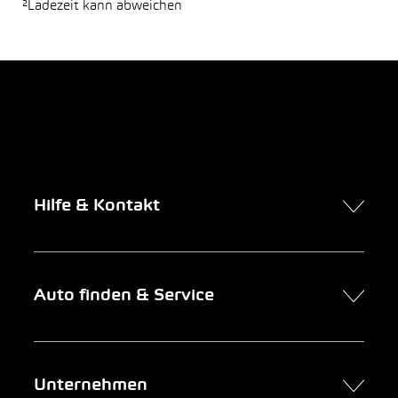
²Ladezeit kann abweichen
Hilfe & Kontakt
Kontakt
Auto finden & Service
Online-Termin
FAQ Online-Autokauf
Auto finden
Unternehmen
Firmenkunden