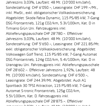
Jahreszins 3,03%, Laufzeit: 48 Mt. (10’000 km/Jahr),
Sonderzahlung: CHF 6’050.–, Leasingrate: CHF 199.–/Mt.,
inkl. MwSt., exkl. obligatorischer Vollkaskoversicherung.
Abgebildet: Skoda Fabia Dynamic, 115 PS/85 kW, 7-Gang
DSG Frontantrieb, 121g CO2/km, 5.3l/100km, Kat. D in
Timiano Grün Uni. Fahrzeugpreis inkl.
Ablieferungspauschale CHF 28’780.–. Effektiver
Jahreszins 3,03%, Laufzeit: 48 Mt. (10’000 km/Jahr),
Sonderzahlung: CHF 5’650.–, Leasingrate: CHF 221.85/Mt.
exkl. obligatorischer Vollkaskoversicherung. Abgebildet:
Volkswagen Golf Trend, 115 PS/85 kW, 7-Gang Automat
DSG Frontantrieb, 124g CO2/km, 5.4l/100km, Kat. D in
Uranograu Uni. Fahrzeugpreis inkl. Ablieferungspauschale
CHF 28’602.–. Effektiver Jahreszins 1,92%, Laufzeit: 48
Mt. (10’000 km/Jahr), Sonderzahlung: CHF 6’500.–,
Leasingrate: CHF 244.39/Mt. Abgebildet: Audi A1
Sportback 30 TFSI Attraction, 115 PS/85 kW, 7-Gang
Automat S-tronic Frontantrieb, 125g CO2/km,
5.5l/100km, Kat. D. Fahrzeugpreis inkl.
Ablieferungspauschale CHF 28’875.–. Effektiver