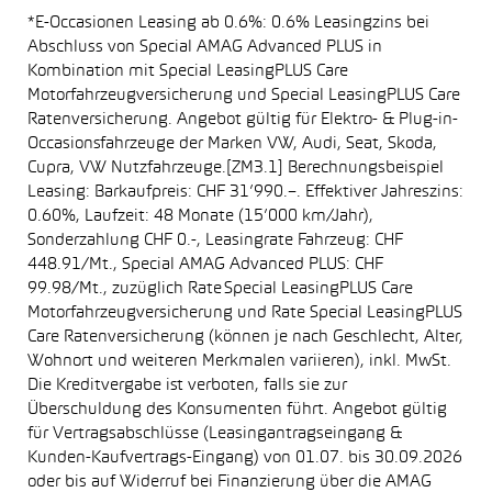
*E-Occasionen Leasing ab 0.6%: 0.6% Leasingzins bei
Abschluss von Special AMAG Advanced PLUS in
Kombination mit Special LeasingPLUS Care
Motorfahrzeugversicherung und Special LeasingPLUS Care
Ratenversicherung. Angebot gültig für Elektro- & Plug-in-
Occasionsfahrzeuge der Marken VW, Audi, Seat, Skoda,
Cupra, VW Nutzfahrzeuge.[ZM3.1] Berechnungsbeispiel
Leasing: Barkaufpreis: CHF 31’990.–. Effektiver Jahreszins:
0.60%, Laufzeit: 48 Monate (15’000 km/Jahr),
Sonderzahlung CHF 0.-, Leasingrate Fahrzeug: CHF
448.91/Mt., Special AMAG Advanced PLUS: CHF
99.98/Mt., zuzüglich Rate Special LeasingPLUS Care
Motorfahrzeugversicherung und Rate Special LeasingPLUS
Care Ratenversicherung (können je nach Geschlecht, Alter,
Wohnort und weiteren Merkmalen variieren), inkl. MwSt.
Die Kreditvergabe ist verboten, falls sie zur
Überschuldung des Konsumenten führt. Angebot gültig
für Vertragsabschlüsse (Leasingantragseingang &
Kunden-Kaufvertrags-Eingang) von 01.07. bis 30.09.2026
oder bis auf Widerruf bei Finanzierung über die AMAG