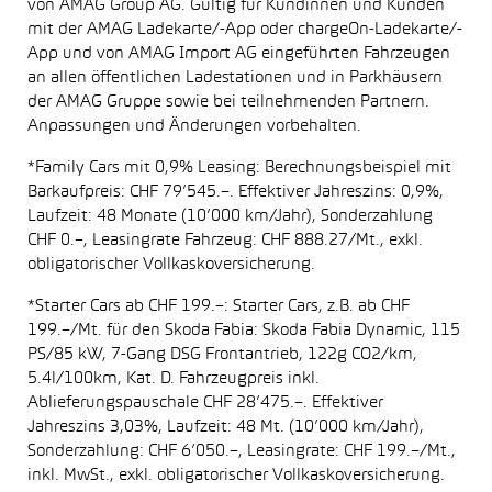
von AMAG Group AG. Gültig für Kundinnen und Kunden
mit der AMAG Ladekarte/-App oder chargeOn-Ladekarte/-
App und von AMAG Import AG eingeführten Fahrzeugen
an allen öffentlichen Ladestationen und in Parkhäusern
der AMAG Gruppe sowie bei teilnehmenden Partnern.
Anpassungen und Änderungen vorbehalten.
*Family Cars mit 0,9% Leasing: Berechnungsbeispiel mit
Barkaufpreis: CHF 79’545.–. Effektiver Jahreszins: 0,9%,
Laufzeit: 48 Monate (10’000 km/Jahr), Sonderzahlung
CHF 0.–, Leasingrate Fahrzeug: CHF 888.27/Mt., exkl.
obligatorischer Vollkaskoversicherung.
*Starter Cars ab CHF 199.–: Starter Cars, z.B. ab CHF
199.–/Mt. für den Skoda Fabia: Skoda Fabia Dynamic, 115
PS/85 kW, 7-Gang DSG Frontantrieb, 122g CO2/km,
5.4l/100km, Kat. D. Fahrzeugpreis inkl.
Ablieferungspauschale CHF 28’475.–. Effektiver
Jahreszins 3,03%, Laufzeit: 48 Mt. (10’000 km/Jahr),
Sonderzahlung: CHF 6’050.–, Leasingrate: CHF 199.–/Mt.,
inkl. MwSt., exkl. obligatorischer Vollkaskoversicherung.