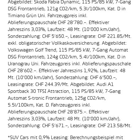
Abgebildet: Skoda Fabia Dynamic, 115 PS/85 kW, 7-Gang
DSG Frontantrieb, 121g CO2/km, 5.3l/100km, Kat. D in
Timiano Grün Uni. Fahrzeugpreis inkl.
Ablieferungspauschale CHF 28’780.–. Effektiver
Jahreszins 3,03%, Laufzeit: 48 Mt. (10’000 km/Jahr),
Sonderzahlung: CHF 5’650.–, Leasingrate: CHF 221.85/Mt.
exkl. obligatorischer Vollkaskoversicherung. Abgebildet:
Volkswagen Golf Trend, 115 PS/85 kW, 7-Gang Automat
DSG Frontantrieb, 124g CO2/km, 5.4l/100km, Kat. D in
Uranograu Uni. Fahrzeugpreis inkl. Ablieferungspauschale
CHF 28’602.–. Effektiver Jahreszins 1,92%, Laufzeit: 48
Mt. (10’000 km/Jahr), Sonderzahlung: CHF 6’500.–,
Leasingrate: CHF 244.39/Mt. Abgebildet: Audi A1
Sportback 30 TFSI Attraction, 115 PS/85 kW, 7-Gang
Automat S-tronic Frontantrieb, 125g CO2/km,
5.5l/100km, Kat. D. Fahrzeugpreis inkl.
Ablieferungspauschale CHF 28’875.–. Effektiver
Jahreszins 3,03%, Laufzeit: 48 Mt. (10'000 km/Jahr),
Sonderzahlung: CHF 5’671.–, Leasingrate: CHF 213.58/Mt.
*SUV Cars mit 0,9% Leasing: Berechnungsbeispiel mit