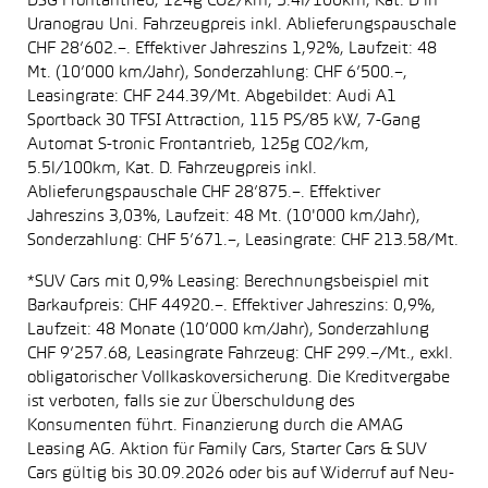
DSG Frontantrieb, 124g CO2/km, 5.4l/100km, Kat. D in
Uranograu Uni. Fahrzeugpreis inkl. Ablieferungspauschale
CHF 28’602.–. Effektiver Jahreszins 1,92%, Laufzeit: 48
Mt. (10’000 km/Jahr), Sonderzahlung: CHF 6’500.–,
Leasingrate: CHF 244.39/Mt. Abgebildet: Audi A1
Sportback 30 TFSI Attraction, 115 PS/85 kW, 7-Gang
Automat S-tronic Frontantrieb, 125g CO2/km,
5.5l/100km, Kat. D. Fahrzeugpreis inkl.
Ablieferungspauschale CHF 28’875.–. Effektiver
Jahreszins 3,03%, Laufzeit: 48 Mt. (10'000 km/Jahr),
Sonderzahlung: CHF 5’671.–, Leasingrate: CHF 213.58/Mt.
*SUV Cars mit 0,9% Leasing: Berechnungsbeispiel mit
Barkaufpreis: CHF 44920.–. Effektiver Jahreszins: 0,9%,
Laufzeit: 48 Monate (10’000 km/Jahr), Sonderzahlung
CHF 9’257.68, Leasingrate Fahrzeug: CHF 299.–/Mt., exkl.
obligatorischer Vollkaskoversicherung. Die Kreditvergabe
ist verboten, falls sie zur Überschuldung des
Konsumenten führt. Finanzierung durch die AMAG
Leasing AG. Aktion für Family Cars, Starter Cars & SUV
Cars gültig bis 30.09.2026 oder bis auf Widerruf auf Neu-