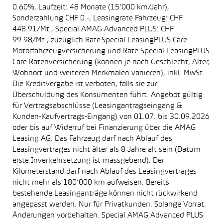
0.60%, Laufzeit: 48 Monate (15’000 km/Jahr),
Sonderzahlung CHF 0.-, Leasingrate Fahrzeug: CHF
448.91/Mt., Special AMAG Advanced PLUS: CHF
99.98/Mt., zuzüglich Rate Special LeasingPLUS Care
Motorfahrzeugversicherung und Rate Special LeasingPLUS
Care Ratenversicherung (können je nach Geschlecht, Alter,
Wohnort und weiteren Merkmalen variieren), inkl. MwSt.
Die Kreditvergabe ist verboten, falls sie zur
Überschuldung des Konsumenten führt. Angebot gültig
für Vertragsabschlüsse (Leasingantragseingang &
Kunden-Kaufvertrags-Eingang) von 01.07. bis 30.09.2026
oder bis auf Widerruf bei Finanzierung über die AMAG
Leasing AG. Das Fahrzeug darf nach Ablauf des
Leasingvertrages nicht älter als 8 Jahre alt sein (Datum
erste Inverkehrsetzung ist massgebend). Der
Kilometerstand darf nach Ablauf des Leasingvertrages
nicht mehr als 180’000 km aufweisen. Bereits
bestehende Leasinganträge können nicht rückwirkend
angepasst werden. Nur für Privatkunden. Solange Vorrat.
Änderungen vorbehalten. Special AMAG Advanced PLUS