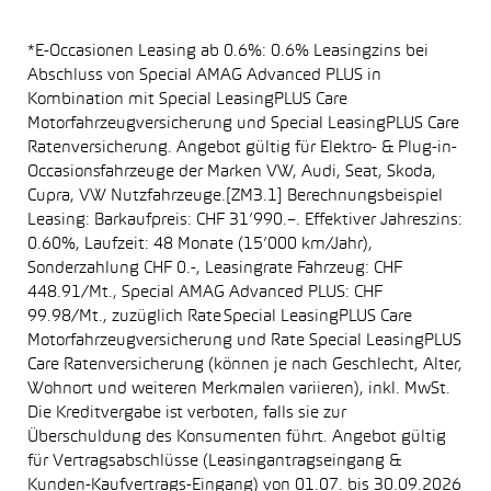
*E-Occasionen Leasing ab 0.6%: 0.6% Leasingzins bei
Abschluss von Special AMAG Advanced PLUS in
Kombination mit Special LeasingPLUS Care
Motorfahrzeugversicherung und Special LeasingPLUS Care
Ratenversicherung. Angebot gültig für Elektro- & Plug-in-
Occasionsfahrzeuge der Marken VW, Audi, Seat, Skoda,
Cupra, VW Nutzfahrzeuge.[ZM3.1] Berechnungsbeispiel
Leasing: Barkaufpreis: CHF 31’990.–. Effektiver Jahreszins:
0.60%, Laufzeit: 48 Monate (15’000 km/Jahr),
Sonderzahlung CHF 0.-, Leasingrate Fahrzeug: CHF
448.91/Mt., Special AMAG Advanced PLUS: CHF
99.98/Mt., zuzüglich Rate Special LeasingPLUS Care
Motorfahrzeugversicherung und Rate Special LeasingPLUS
Care Ratenversicherung (können je nach Geschlecht, Alter,
Wohnort und weiteren Merkmalen variieren), inkl. MwSt.
Die Kreditvergabe ist verboten, falls sie zur
Überschuldung des Konsumenten führt. Angebot gültig
für Vertragsabschlüsse (Leasingantragseingang &
Kunden-Kaufvertrags-Eingang) von 01.07. bis 30.09.2026