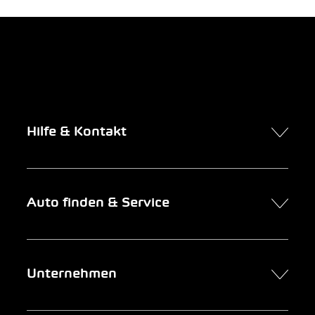
Hilfe & Kontakt
Kontakt
Auto finden & Service
Online-Termin
FAQ Online-Autokauf
Auto finden
Unternehmen
Firmenkunden
Service