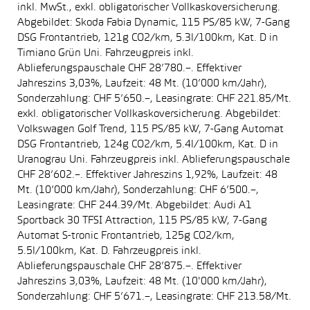
inkl. MwSt., exkl. obligatorischer Vollkaskoversicherung.
Abgebildet: Skoda Fabia Dynamic, 115 PS/85 kW, 7-Gang
DSG Frontantrieb, 121g CO2/km, 5.3l/100km, Kat. D in
Timiano Grün Uni. Fahrzeugpreis inkl.
Ablieferungspauschale CHF 28’780.–. Effektiver
Jahreszins 3,03%, Laufzeit: 48 Mt. (10’000 km/Jahr),
Sonderzahlung: CHF 5’650.–, Leasingrate: CHF 221.85/Mt.
exkl. obligatorischer Vollkaskoversicherung. Abgebildet:
Volkswagen Golf Trend, 115 PS/85 kW, 7-Gang Automat
DSG Frontantrieb, 124g CO2/km, 5.4l/100km, Kat. D in
Uranograu Uni. Fahrzeugpreis inkl. Ablieferungspauschale
CHF 28’602.–. Effektiver Jahreszins 1,92%, Laufzeit: 48
Mt. (10’000 km/Jahr), Sonderzahlung: CHF 6’500.–,
Leasingrate: CHF 244.39/Mt. Abgebildet: Audi A1
Sportback 30 TFSI Attraction, 115 PS/85 kW, 7-Gang
Automat S-tronic Frontantrieb, 125g CO2/km,
5.5l/100km, Kat. D. Fahrzeugpreis inkl.
Ablieferungspauschale CHF 28’875.–. Effektiver
Jahreszins 3,03%, Laufzeit: 48 Mt. (10'000 km/Jahr),
Sonderzahlung: CHF 5’671.–, Leasingrate: CHF 213.58/Mt.