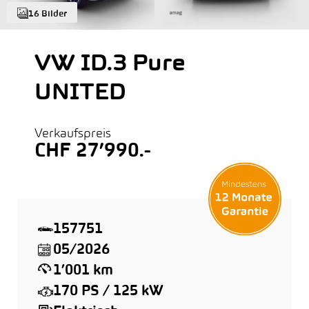
16 Bilder
VW ID.3 Pure
UNITED
Verkaufspreis
CHF 27’990.-
157751
05/2026
1’001 km
170 PS / 125 kW