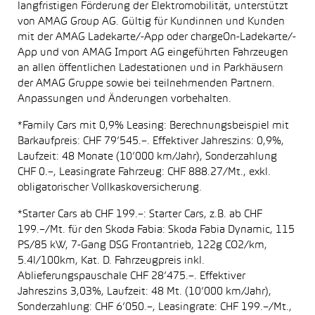
langfristigen Förderung der Elektromobilität, unterstützt
von AMAG Group AG. Gültig für Kundinnen und Kunden
mit der AMAG Ladekarte/-App oder chargeOn-Ladekarte/-
App und von AMAG Import AG eingeführten Fahrzeugen
an allen öffentlichen Ladestationen und in Parkhäusern
der AMAG Gruppe sowie bei teilnehmenden Partnern.
Anpassungen und Änderungen vorbehalten.
*Family Cars mit 0,9% Leasing: Berechnungsbeispiel mit
Barkaufpreis: CHF 79’545.–. Effektiver Jahreszins: 0,9%,
Laufzeit: 48 Monate (10’000 km/Jahr), Sonderzahlung
CHF 0.–, Leasingrate Fahrzeug: CHF 888.27/Mt., exkl.
obligatorischer Vollkaskoversicherung.
*Starter Cars ab CHF 199.–: Starter Cars, z.B. ab CHF
199.–/Mt. für den Skoda Fabia: Skoda Fabia Dynamic, 115
PS/85 kW, 7-Gang DSG Frontantrieb, 122g CO2/km,
5.4l/100km, Kat. D. Fahrzeugpreis inkl.
Ablieferungspauschale CHF 28’475.–. Effektiver
Jahreszins 3,03%, Laufzeit: 48 Mt. (10’000 km/Jahr),
Sonderzahlung: CHF 6’050.–, Leasingrate: CHF 199.–/Mt.,