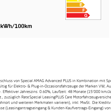
n
5 kWh/100km
bschluss von Special AMAG Advanced PLUS in Kombination mit Sp
ltig für Elektro- & Plug-in-Occasionsfahrzeuge der Marken VW, A
. Effektiver Jahreszins: 0.60%, Laufzeit: 48 Monate (15’000 km/J
, zuzüglich Rate Special LeasingPLUS Care Motorfahrzeugversich
hnort und weiteren Merkmalen variieren), inkl. MwSt. Die Kreditve
se (Leasingantragseingang & Kunden-Kaufvertrags-Eingang) von 0