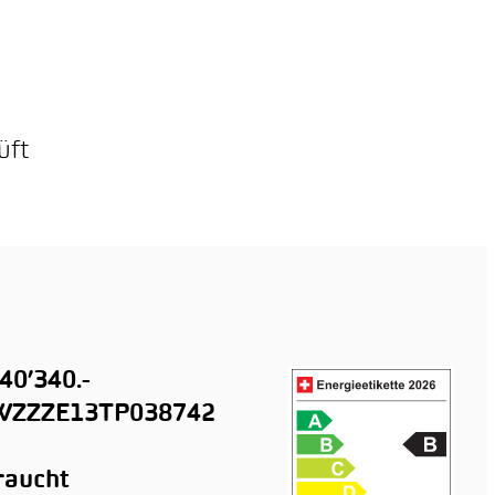
üft
40’340.-
ZZZE13TP038742
raucht