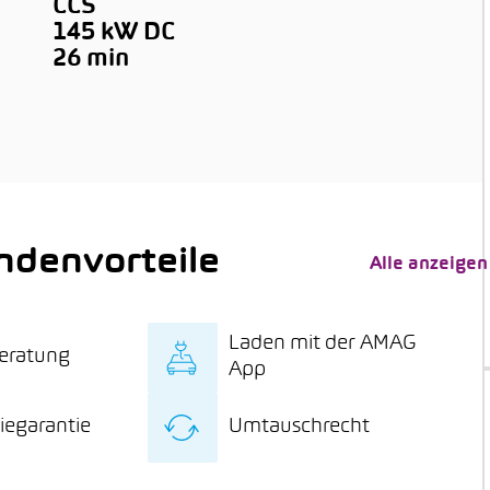
CCS
145 kW DC
26 min
denvorteile
Alle anzeigen
Laden mit der AMAG
eratung
App
sive Fachberatung
Laden mit der AMAG-
iegarantie
Umtauschrecht
um E-Mobilität bis
App an über 180
ur Heimladestation
Standorten zum
re Batteriegarantie
15 Tage Umtauschrecht
PV-Anlage
Sonderpreis*