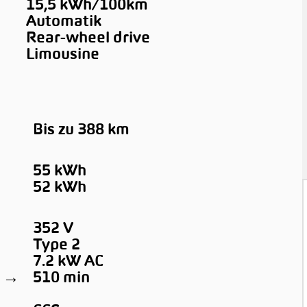
15,5 kWh/100km
Automatik
Rear-wheel drive
Limousine
Bis zu 388 km
55 kWh
52 kWh
352 V
Type 2
7.2 kW AC
0 →
510 min