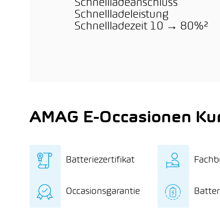
Schnellladeanschluss
Schnellladeleistung
Schnellladezeit 10 → 80%²
AMAG E-Occasionen Kun
Batteriezertifikat
Fachb
Unabhängiges
Exklu
Occasionsgarantie
Batter
Batteriezertifikat mit
rund 
detaillierter
hin z
12 Monate
8 Jah
Batteriediagnose
und 