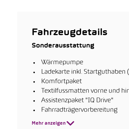
Occasionsgarantie
bzw.
Fahrl
Inver
nach
errei
Fahrzeugdetails
Sonderausstattung
Wärmepumpe
Ladekarte inkl. Startguthaben
Komfortpaket
Textilfussmatten vorne und hi
Assistenzpaket "IQ Drive"
Fahrradträgervorbereitung
Mehr anzeigen