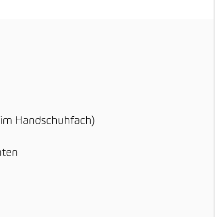
 bis zu 160'000 km
eistung ab 1.
kehrssetzung (je
dem, was zuerst
cht wird)
 (im Handschuhfach)
nten