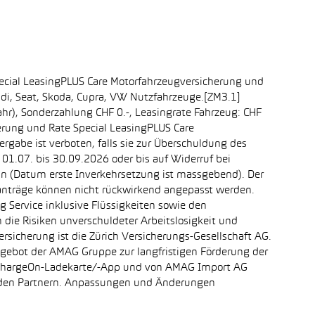
ecial LeasingPLUS Care Motorfahrzeugversicherung und
udi, Seat, Skoda, Cupra, VW Nutzfahrzeuge.[ZM3.1]
ahr), Sonderzahlung CHF 0.-, Leasingrate Fahrzeug: CHF
erung und Rate Special LeasingPLUS Care
rgabe ist verboten, falls sie zur Überschuldung des
1.07. bis 30.09.2026 oder bis auf Widerruf bei
ein (Datum erste Inverkehrsetzung ist massgebend). Der
ganträge können nicht rückwirkend angepasst werden.
 Service inklusive Flüssigkeiten sowie den
 die Risiken unverschuldeter Arbeitslosigkeit und
ersicherung ist die Zürich Versicherungs-Gesellschaft AG.
ngebot der AMAG Gruppe zur langfristigen Förderung der
r chargeOn-Ladekarte/-App und von AMAG Import AG
enden Partnern. Anpassungen und Änderungen