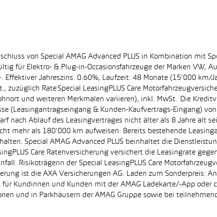
bschluss von Special AMAG Advanced PLUS in Kombination mit Sp
ltig für Elektro- & Plug-in-Occasionsfahrzeuge der Marken VW, A
. Effektiver Jahreszins: 0.60%, Laufzeit: 48 Monate (15’000 km/J
, zuzüglich Rate Special LeasingPLUS Care Motorfahrzeugversich
hnort und weiteren Merkmalen variieren), inkl. MwSt. Die Kreditve
se (Leasingantragseingang & Kunden-Kaufvertrags-Eingang) von 0
f nach Ablauf des Leasingvertrages nicht älter als 8 Jahre alt s
nicht mehr als 180’000 km aufweisen. Bereits bestehende Leasin
halten. Special AMAG Advanced PLUS beinhaltet die Dienstleistung
asingPLUS Care Ratenversicherung versichert die Leasingrate gegen
Unfall. Risikoträgerin der Special LeasingPLUS Care Motorfahrzeugv
cherung ist die AXA Versicherungen AG. Laden zum Sonderpreis: A
tig für Kundinnen und Kunden mit der AMAG Ladekarte/-App ode
ationen und in Parkhäusern der AMAG Gruppe sowie bei teilnehm