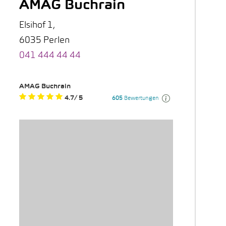
AMAG Buchrain
Elsihof 1,
6035 Perlen
041 444 44 44