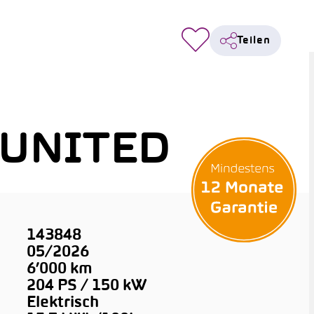
Teilen
 UNITED
143848
05/2026
6’000 km
204 PS / 150 kW
Elektrisch