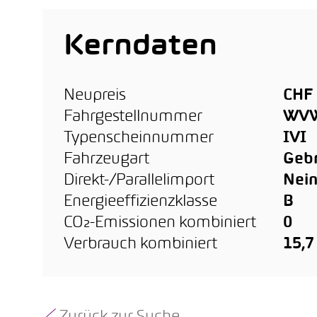
Kerndaten
Neupreis
CHF 
Fahrgestellnummer
WVW
Typenscheinnummer
IVI
Fahrzeugart
Geb
Direkt-/Parallelimport
Nei
Energieeffizienzklasse
B
CO₂-Emissionen kombiniert
0
Verbrauch kombiniert
15,