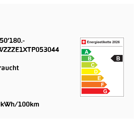
50’180.-
ZZZE1XTP053044
raucht
n
7 kWh/100km