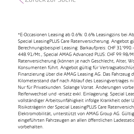
Zurück zur Suche
*E-Occasionen Leasing ab 0.6%: 0.6% Leasingzins bei A
Special LeasingPLUS Care Ratenversicherung. Angebot gü
Berechnungsbeispiel Leasing: Barkaufpreis: CHF 31’990.–
448.91/Mt., Special AMAG Advanced PLUS: CHF 99.98/Mt.
Ratenversicherung (können je nach Geschlecht, Alter, Wo
Konsumenten führt. Angebot gültig für Vertragsabschlüs
Finanzierung über die AMAG Leasing AG. Das Fahrzeug dar
Kilometerstand darf nach Ablauf des Leasingvertrages 
Nur für Privatkunden. Solange Vorrat. Änderungen vorbe
Reifenwechsel und -ersatz exkl. Einlagerung. Special Le
vollständiger Arbeitsunfähigkeit infolge Krankheit oder 
Risikoträgerin der Special LeasingPLUS Care Ratenversi
Elektromobilität, unterstützt von AMAG Group AG. Gül
eingeführten Fahrzeugen an allen öffentlichen Ladest
vorbehalten.