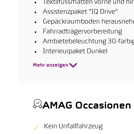
Textilfussmatten vorne und hi
Assistenzpaket "IQ Drive"
Gepäckraumboden herausne
Fahrradträgervorbereitung
Ambietebeleuchtung 30-farbig 
Interieurpaket Dunkel
Mehr anzeigen
AMAG Occasionen Q
Kein Unfallfahrzeug