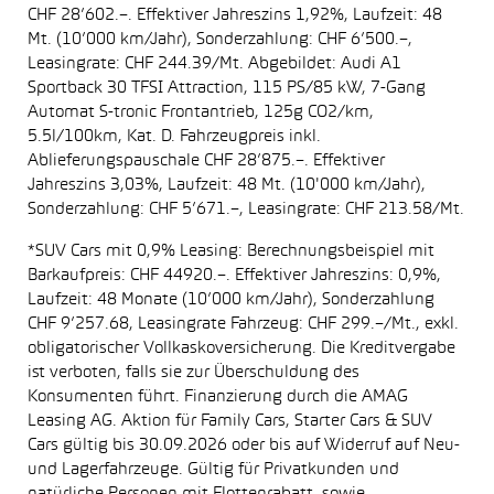
CHF 28’602.–. Effektiver Jahreszins 1,92%, Laufzeit: 48
Mt. (10’000 km/Jahr), Sonderzahlung: CHF 6’500.–,
Leasingrate: CHF 244.39/Mt. Abgebildet: Audi A1
Sportback 30 TFSI Attraction, 115 PS/85 kW, 7-Gang
Automat S-tronic Frontantrieb, 125g CO2/km,
5.5l/100km, Kat. D. Fahrzeugpreis inkl.
Ablieferungspauschale CHF 28’875.–. Effektiver
Jahreszins 3,03%, Laufzeit: 48 Mt. (10'000 km/Jahr),
Sonderzahlung: CHF 5’671.–, Leasingrate: CHF 213.58/Mt.
*SUV Cars mit 0,9% Leasing: Berechnungsbeispiel mit
Barkaufpreis: CHF 44920.–. Effektiver Jahreszins: 0,9%,
Laufzeit: 48 Monate (10’000 km/Jahr), Sonderzahlung
CHF 9’257.68, Leasingrate Fahrzeug: CHF 299.–/Mt., exkl.
obligatorischer Vollkaskoversicherung. Die Kreditvergabe
ist verboten, falls sie zur Überschuldung des
Konsumenten führt. Finanzierung durch die AMAG
Leasing AG. Aktion für Family Cars, Starter Cars & SUV
Cars gültig bis 30.09.2026 oder bis auf Widerruf auf Neu-
und Lagerfahrzeuge. Gültig für Privatkunden und