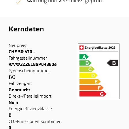
Wartung und Verschleiss geprüft
Kerndaten
Neupreis
CHF 50’670.-
Fahrgestellnummer
WVWZZZE18SP043806
Typenscheinnummer
IVI
Fahrzeugart
Gebraucht
Direkt-/Parallelimport
Nein
Energieeffizienzklasse
B
CO₂-Emissionen kombiniert
0