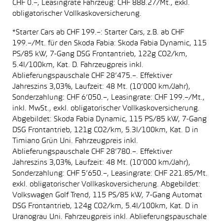
CHF 0.–, Leasingrate Fahrzeug: CHF 888.27/Mt., exkl.
obligatorischer Vollkaskoversicherung.
*Starter Cars ab CHF 199.–: Starter Cars, z.B. ab CHF
199.–/Mt. für den Skoda Fabia: Skoda Fabia Dynamic, 115
PS/85 kW, 7-Gang DSG Frontantrieb, 122g CO2/km,
5.4l/100km, Kat. D. Fahrzeugpreis inkl.
Ablieferungspauschale CHF 28’475.–. Effektiver
Jahreszins 3,03%, Laufzeit: 48 Mt. (10’000 km/Jahr),
Sonderzahlung: CHF 6’050.–, Leasingrate: CHF 199.–/Mt.,
inkl. MwSt., exkl. obligatorischer Vollkaskoversicherung.
Abgebildet: Skoda Fabia Dynamic, 115 PS/85 kW, 7-Gang
DSG Frontantrieb, 121g CO2/km, 5.3l/100km, Kat. D in
Timiano Grün Uni. Fahrzeugpreis inkl.
Ablieferungspauschale CHF 28’780.–. Effektiver
Jahreszins 3,03%, Laufzeit: 48 Mt. (10’000 km/Jahr),
Sonderzahlung: CHF 5’650.–, Leasingrate: CHF 221.85/Mt.
exkl. obligatorischer Vollkaskoversicherung. Abgebildet:
Volkswagen Golf Trend, 115 PS/85 kW, 7-Gang Automat
DSG Frontantrieb, 124g CO2/km, 5.4l/100km, Kat. D in
Uranograu Uni. Fahrzeugpreis inkl. Ablieferungspauschale