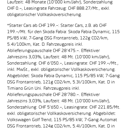
Laufzeit: 48 Monate (10’000 km/Jahr), Sonderzahlung
CHF 0.–, Leasingrate Fahrzeug: CHF 888.27/Mt., exkl.
obligatorischer Vollkaskoversicherung.
*Starter Cars ab CHF 199.–: Starter Cars, z.B. ab CHF
199.–/Mt. für den Skoda Fabia: Skoda Fabia Dynamic, 115
PS/85 kW, 7-Gang DSG Frontantrieb, 122g CO2/km,
5.4l/100km, Kat. D. Fahrzeugpreis inkl.
Ablieferungspauschale CHF 28’475.–. Effektiver
Jahreszins 3,03%, Laufzeit: 48 Mt. (10’000 km/Jahr),
Sonderzahlung: CHF 6’050.–, Leasingrate: CHF 199.–/Mt.,
inkl. MwSt., exkl. obligatorischer Vollkaskoversicherung.
Abgebildet: Skoda Fabia Dynamic, 115 PS/85 kW, 7-Gang
DSG Frontantrieb, 121g CO2/km, 5.3l/100km, Kat. D in
Timiano Grün Uni. Fahrzeugpreis inkl.
Ablieferungspauschale CHF 28’780.–. Effektiver
Jahreszins 3,03%, Laufzeit: 48 Mt. (10’000 km/Jahr),
Sonderzahlung: CHF 5’650.–, Leasingrate: CHF 221.85/Mt.
exkl. obligatorischer Vollkaskoversicherung. Abgebildet:
Volkswagen Golf Trend, 115 PS/85 kW, 7-Gang Automat
DSG Frontantrieb, 124g CO2/km, 5.4l/100km, Kat. D in