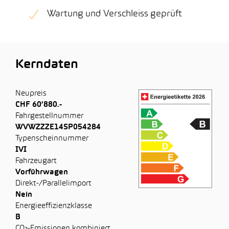
Wartung und Verschleiss geprüft
Kerndaten
Neupreis
CHF 60’880.-
Fahrgestellnummer
WVWZZZE14SP054284
Typenscheinnummer
IVI
Fahrzeugart
Vorführwagen
Direkt-/Parallelimport
Nein
Energieeffizienzklasse
B
CO₂-Emissionen kombiniert