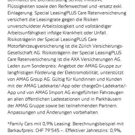
beinhaltet die Dienstleistung Service inklusive
Flüssigkeiten sowie den Reifenwechsel und -ersatz exkl.
Einlagerung. Special LeasingPLUS Care Ratenversicherung
versichert die Leasingrate gegen die Risiken
unverschuldeter Arbeitslosigkeit und vollständiger
Arbeitsunfähigkeit infolge Krankheit oder Unfall.
Risikoträgerin der Special LeasingPLUS Care
Motorfahrzeugversicherung ist die Zürich Versicherungs-
Gesellschaft AG. Risikoträgerin der Special LeasingPLUS
Care Ratenversicherung ist die AXA Versicherungen AG.
Laden zum Sonderpreis: Angebot der AMAG Gruppe zur
langfristigen Förderung der Elektromobilität, unterstützt
von AMAG Group AG. Gültig für Kundinnen und Kunden
mit der AMAG Ladekarte/-App oder chargeOn-Ladekarte/-
App und von AMAG Import AG eingeführten Fahrzeugen
an allen öffentlichen Ladestationen und in Parkhäusern
der AMAG Gruppe sowie bei teilnehmenden Partnern.
Anpassungen und Änderungen vorbehalten.
*Family Cars mit 0,9% Leasing: Berechnungsbeispiel mit
Barkaufpreis: CHF 79’545.–. Effektiver Jahreszins: 0,9%,