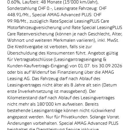
0.60%, Laufzeit: 48 Monate (15’000 km/Jahr),
Sonderzahlung CHF 0.-, Leasingrate Fahrzeug: CHF
448.91/Mt., Special AMAG Advanced PLUS: CHF
99.98/Mt., zuzüglich Rate Special LeasingPLUS Care
Motorfahrzeugversicherung und Rate Special LeasingPLUS
Care Ratenversicherung (können je nach Geschlecht, Alter,
Wohnort und weiteren Merkmalen variieren), inkl. MwSt.
Die Kreditvergabe ist verboten, falls sie zur
Überschuldung des Konsumenten führt. Angebot gültig
für Vertragsabschlüsse (Leasingantragseingang &
Kunden-Kaufvertrags-Eingang) von 01.07. bis 30.09.2026
oder bis auf Widerruf bei Finanzierung über die AMAG
Leasing AG. Das Fahrzeug darf nach Ablauf des
Leasingvertrages nicht älter als 8 Jahre alt sein (Datum
erste Inverkehrsetzung ist massgebend). Der
Kilometerstand darf nach Ablauf des Leasingvertrages
nicht mehr als 180’000 km aufweisen. Bereits
bestehende Leasinganträge können nicht rückwirkend
angepasst werden. Nur für Privatkunden. Solange Vorrat.
Änderungen vorbehalten. Special AMAG Advanced PLUS