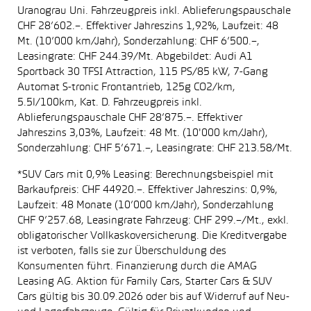
Uranograu Uni. Fahrzeugpreis inkl. Ablieferungspauschale
CHF 28’602.–. Effektiver Jahreszins 1,92%, Laufzeit: 48
Mt. (10’000 km/Jahr), Sonderzahlung: CHF 6’500.–,
Leasingrate: CHF 244.39/Mt. Abgebildet: Audi A1
Sportback 30 TFSI Attraction, 115 PS/85 kW, 7-Gang
Automat S-tronic Frontantrieb, 125g CO2/km,
5.5l/100km, Kat. D. Fahrzeugpreis inkl.
Ablieferungspauschale CHF 28’875.–. Effektiver
Jahreszins 3,03%, Laufzeit: 48 Mt. (10'000 km/Jahr),
Sonderzahlung: CHF 5’671.–, Leasingrate: CHF 213.58/Mt.
*SUV Cars mit 0,9% Leasing: Berechnungsbeispiel mit
Barkaufpreis: CHF 44920.–. Effektiver Jahreszins: 0,9%,
Laufzeit: 48 Monate (10’000 km/Jahr), Sonderzahlung
CHF 9’257.68, Leasingrate Fahrzeug: CHF 299.–/Mt., exkl.
obligatorischer Vollkaskoversicherung. Die Kreditvergabe
ist verboten, falls sie zur Überschuldung des
Konsumenten führt. Finanzierung durch die AMAG
Leasing AG. Aktion für Family Cars, Starter Cars & SUV
Cars gültig bis 30.09.2026 oder bis auf Widerruf auf Neu-