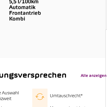
5,5 l/100km
Automatik
Frontantrieb
Kombi
tungsversprechen
Alle anzeigen
e Auswahl
Umtauschrecht*
izweit
se Fahrzeugauswahl
15 Tage