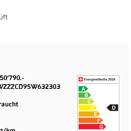
üft
50’790.-
ZZZCD9SW632303
raucht
n