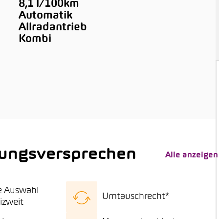
8,1 l/100km
Automatik
Allradantrieb
Kombi
tungsversprechen
Alle anzeigen
e Auswahl
Umtauschrecht*
izweit
se Fahrzeugauswahl
15 Tage