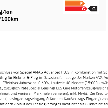
 g/km
l/100km
bschluss von Special AMAG Advanced PLUS in Kombination mit Sp
ltig für Elektro- & Plug-in-Occasionsfahrzeuge der Marken VW, A
. Effektiver Jahreszins: 0.60%, Laufzeit: 48 Monate (15’000 km/J
, zuzüglich Rate Special LeasingPLUS Care Motorfahrzeugversich
hnort und weiteren Merkmalen variieren), inkl. MwSt. Die Kreditve
se (Leasingantragseingang & Kunden-Kaufvertrags-Eingang) von 0
f nach Ablauf des Leasingvertrages nicht älter als 8 Jahre alt s