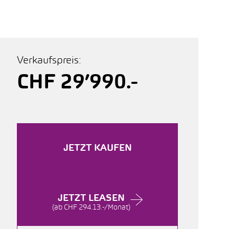
Verkaufspreis:
CHF 29’990.-
JETZT KAUFEN
JETZT LEASEN
(ab CHF 294.13.-/Monat)