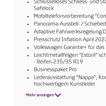
Schlüsselloses Schliess- und S
Safelock
Mobiltelefonvorbereitung "Comf
Panorama-Ausstell- / Schiebed
Adaptive Fahrwerksregelung 
Preisschutz Inflation April 202
Volkswagen Garantie+ für das 
Leichtmetallfelgen "Estoril" s
- Reifen 235/35 R19
Businesspaket Pro
Lederausstattung "Nappa"; Ko
hochwertigem Kunstleder
Mehr anzeigen