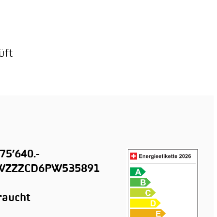
üft
75’640.-
ZZZCD6PW535891
raucht
n