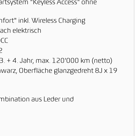
tartsystem "Keyless Access" ohne
ort" inkl. Wireless Charging
ach elektrisch
DCC
2
3. + 4. Jahr, max. 120'000 km (netto)
chwarz, Oberfläche glanzgedreht 8J x 19
mbination aus Leder und