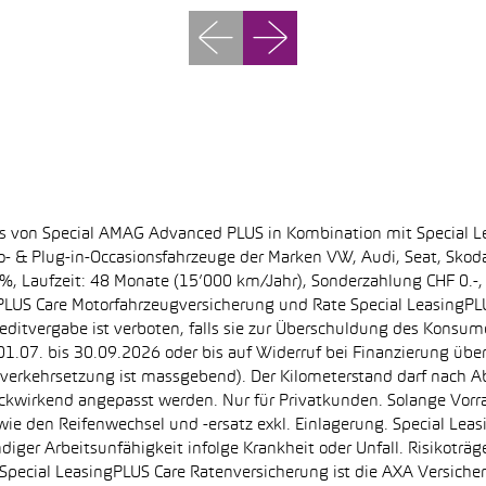
ss von Special AMAG Advanced PLUS in Kombination mit Special L
ro- & Plug-in-Occasionsfahrzeuge der Marken VW, Audi, Seat, Sko
.60%, Laufzeit: 48 Monate (15’000 km/Jahr), Sonderzahlung CHF 0.
PLUS Care Motorfahrzeugversicherung und Rate Special LeasingPLU
editvergabe ist verboten, falls sie zur Überschuldung des Konsum
.07. bis 30.09.2026 oder bis auf Widerruf bei Finanzierung übe
e Inverkehrsetzung ist massgebend). Der Kilometerstand darf nach 
ückwirkend angepasst werden. Nur für Privatkunden. Solange Vor
sowie den Reifenwechsel und -ersatz exkl. Einlagerung. Special Lea
ndiger Arbeitsunfähigkeit infolge Krankheit oder Unfall. Risikotr
der Special LeasingPLUS Care Ratenversicherung ist die AXA Vers