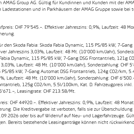
zt von AMAG Group AG. Gültig für Kundinnen und Kunden mit der 
en Ladestationen und in Parkhäusern der AMAG Gruppe sowie be
preis: CHF 79’545.–. Effektiver Jahreszins: 0,9%, Laufzeit: 48 M
cherung.
t. für den Skoda Fabia: Skoda Fabia Dynamic, 115 PS/85 kW, 7-Gan
iver Jahreszins 3,03%, Laufzeit: 48 Mt. (10’000 km/Jahr), Sonderz
da Fabia Dynamic, 115 PS/85 kW, 7-Gang DSG Frontantrieb, 121g C
s 3,03%, Laufzeit: 48 Mt. (10’000 km/Jahr), Sonderzahlung: CHF 5’
5 PS/85 kW, 7-Gang Automat DSG Frontantrieb, 124g CO2/km, 5.4l
2%, Laufzeit: 48 Mt. (10’000 km/Jahr), Sonderzahlung: CHF 6’500
ntantrieb, 125g CO2/km, 5.5l/100km, Kat. D. Fahrzeugpreis inkl. 
5’671.–, Leasingrate: CHF 213.58/Mt.
eis: CHF 44920.–. Effektiver Jahreszins: 0,9%, Laufzeit: 48 Mon
herung. Die Kreditvergabe ist verboten, falls sie zur Überschuld
 30.09.2026 oder bis auf Widerruf auf Neu- und Lagerfahrzeuge. Gül
ugen. Bereits bestehende Leasinganträge können nicht rückwirke