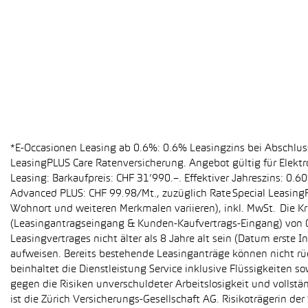
*E-Occasionen Leasing ab 0.6%: 0.6% Leasingzins bei Abschlu
LeasingPLUS Care Ratenversicherung. Angebot gültig für Elekt
Leasing: Barkaufpreis: CHF 31’990.–. Effektiver Jahreszins: 0
Advanced PLUS: CHF 99.98/Mt., zuzüglich Rate Special Leasing
Wohnort und weiteren Merkmalen variieren), inkl. MwSt. Die Kr
(Leasingantragseingang & Kunden-Kaufvertrags-Eingang) von 01
Leasingvertrages nicht älter als 8 Jahre alt sein (Datum erst
aufweisen. Bereits bestehende Leasinganträge können nicht r
beinhaltet die Dienstleistung Service inklusive Flüssigkeiten 
gegen die Risiken unverschuldeter Arbeitslosigkeit und vollstä
ist die Zürich Versicherungs-Gesellschaft AG. Risikoträgerin 