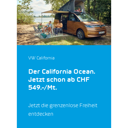
VW California
Der California Ocean.
Jetzt schon ab CHF
549.-/Mt.
Jetzt die grenzenlose Freiheit
entdecken