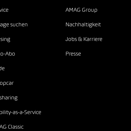
vice
AMAG Group
age suchen
Nachhaltigkeit
sing
Jobs & Karriere
to-Abo
Presse
de
opcar
sharing
ility-as-a-Service
G Classic