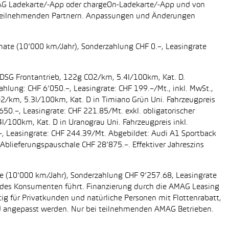
AMAG Ladekarte/-App oder chargeOn-Ladekarte/-App und von
i teilnehmenden Partnern. Anpassungen und Änderungen
onate (10’000 km/Jahr), Sonderzahlung CHF 0.–, Leasingrate
g DSG Frontantrieb, 122g CO2/km, 5.4l/100km, Kat. D.
ahlung: CHF 6’050.–, Leasingrate: CHF 199.–/Mt., inkl. MwSt.,
O2/km, 5.3l/100km, Kat. D in Timiano Grün Uni. Fahrzeugpreis
650.–, Leasingrate: CHF 221.85/Mt. exkl. obligatorischer
/100km, Kat. D in Uranograu Uni. Fahrzeugpreis inkl.
.–, Leasingrate: CHF 244.39/Mt. Abgebildet: Audi A1 Sportback
Ablieferungspauschale CHF 28’875.–. Effektiver Jahreszins
ate (10’000 km/Jahr), Sonderzahlung CHF 9’257.68, Leasingrate
ung des Konsumenten führt. Finanzierung durch die AMAG Leasing
tig für Privatkunden und natürliche Personen mit Flottenrabatt,
nd angepasst werden. Nur bei teilnehmenden AMAG Betrieben.