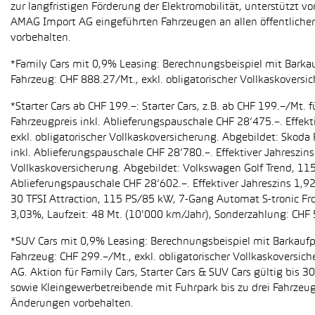
zur langfristigen Förderung der Elektromobilität, unterstüt
AMAG Import AG eingeführten Fahrzeugen an allen öffentlich
vorbehalten.
*Family Cars mit 0,9% Leasing: Berechnungsbeispiel mit Barkauf
Fahrzeug: CHF 888.27/Mt., exkl. obligatorischer Vollkaskoversi
*Starter Cars ab CHF 199.–: Starter Cars, z.B. ab CHF 199.–/M
Fahrzeugpreis inkl. Ablieferungspauschale CHF 28’475.–. Effekt
exkl. obligatorischer Vollkaskoversicherung. Abgebildet: Sko
inkl. Ablieferungspauschale CHF 28’780.–. Effektiver Jahreszin
Vollkaskoversicherung. Abgebildet: Volkswagen Golf Trend, 11
Ablieferungspauschale CHF 28’602.–. Effektiver Jahreszins 1,9
30 TFSI Attraction, 115 PS/85 kW, 7-Gang Automat S-tronic Fro
3,03%, Laufzeit: 48 Mt. (10'000 km/Jahr), Sonderzahlung: CHF 
*SUV Cars mit 0,9% Leasing: Berechnungsbeispiel mit Barkaufpr
Fahrzeug: CHF 299.–/Mt., exkl. obligatorischer Vollkaskoversic
AG. Aktion für Family Cars, Starter Cars & SUV Cars gültig bis
sowie Kleingewerbetreibende mit Fuhrpark bis zu drei Fahrze
Änderungen vorbehalten.