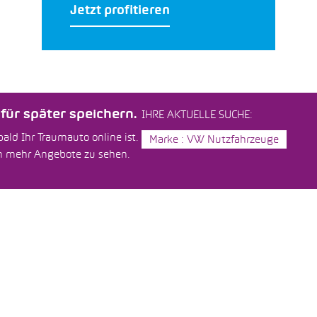
Jetzt profitieren
ür später speichern.
IHRE AKTUELLE SUCHE:
ald Ihr Traumauto online ist.
Marke : VW Nutzfahrzeuge
um mehr Angebote zu sehen.