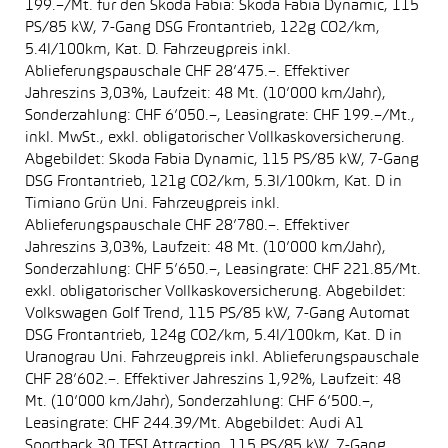
199.–/Mt. für den Skoda Fabia: Skoda Fabia Dynamic, 115
PS/85 kW, 7-Gang DSG Frontantrieb, 122g CO2/km,
5.4l/100km, Kat. D. Fahrzeugpreis inkl.
Ablieferungspauschale CHF 28’475.–. Effektiver
Jahreszins 3,03%, Laufzeit: 48 Mt. (10’000 km/Jahr),
Sonderzahlung: CHF 6’050.–, Leasingrate: CHF 199.–/Mt.,
inkl. MwSt., exkl. obligatorischer Vollkaskoversicherung.
Abgebildet: Skoda Fabia Dynamic, 115 PS/85 kW, 7-Gang
DSG Frontantrieb, 121g CO2/km, 5.3l/100km, Kat. D in
Timiano Grün Uni. Fahrzeugpreis inkl.
Ablieferungspauschale CHF 28’780.–. Effektiver
Jahreszins 3,03%, Laufzeit: 48 Mt. (10’000 km/Jahr),
Sonderzahlung: CHF 5’650.–, Leasingrate: CHF 221.85/Mt.
exkl. obligatorischer Vollkaskoversicherung. Abgebildet:
Volkswagen Golf Trend, 115 PS/85 kW, 7-Gang Automat
DSG Frontantrieb, 124g CO2/km, 5.4l/100km, Kat. D in
Uranograu Uni. Fahrzeugpreis inkl. Ablieferungspauschale
CHF 28’602.–. Effektiver Jahreszins 1,92%, Laufzeit: 48
Mt. (10’000 km/Jahr), Sonderzahlung: CHF 6’500.–,
Leasingrate: CHF 244.39/Mt. Abgebildet: Audi A1
Sportback 30 TFSI Attraction, 115 PS/85 kW, 7-Gang