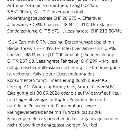
Automat S-tronic Frontantrieb, 125g CO2/km,
5.5l/100km, Kat. D. Fahrzeugpreis inkl.
Ablieferungspauschale CHF 28’875.–. Effektiver
Jahreszins 3,03%, Laufzeit: 48 Mt. (10'000 km/Jahr),
Sonderzahlung: CHF 5’671.–, Leasingrate: CHF 213.58/Mt.
*SUV Cars mit 0,9% Leasing: Berechnungsbeispiel mit
Barkaufpreis: CHF 44920.–. Effektiver Jahreszins: 0,9%,
Laufzeit: 48 Monate (10’000 km/Jahr), Sonderzahlung
CHF 9’257.68, Leasingrate Fahrzeug: CHF 299.–/Mt., exkl.
obligatorischer Vollkaskoversicherung. Die Kreditvergabe
ist verboten, falls sie zur Überschuldung des
Konsumenten führt. Finanzierung durch die AMAG
Leasing AG. Aktion für Family Cars, Starter Cars & SUV
Cars gültig bis 30.09.2026 oder bis auf Widerruf auf Neu-
und Lagerfahrzeuge. Gültig für Privatkunden und
natürliche Personen mit Flottenrabatt, sowie
Kleingewerbetreibende mit Fuhrpark bis zu drei
Fahrzeugen. Bereits bestehende Leasinganträge können
nicht rückwirkend angepasst werden. Nur bei