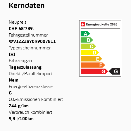
Kerndaten
Neupreis
CHF 68’739.-
Fahrgestellnummer
WV1ZZZSY0R9007811
Typenscheinnummer
IVI
Fahrzeugart
Tageszulassung
Direkt-/Parallelimport
Nein
Energieeffizienzklasse
G
CO₂-Emissionen kombiniert
244 g/km
Verbrauch kombiniert
9,3 l/100km