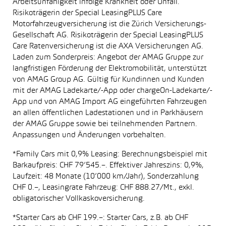
Arbeitsunfähigkeit infolge Krankheit oder Unfall.
Risikoträgerin der Special LeasingPLUS Care
Motorfahrzeugversicherung ist die Zürich Versicherungs-
Gesellschaft AG. Risikoträgerin der Special LeasingPLUS
Care Ratenversicherung ist die AXA Versicherungen AG.
Laden zum Sonderpreis: Angebot der AMAG Gruppe zur
langfristigen Förderung der Elektromobilität, unterstützt
von AMAG Group AG. Gültig für Kundinnen und Kunden
mit der AMAG Ladekarte/-App oder chargeOn-Ladekarte/-
App und von AMAG Import AG eingeführten Fahrzeugen
an allen öffentlichen Ladestationen und in Parkhäusern
der AMAG Gruppe sowie bei teilnehmenden Partnern.
Anpassungen und Änderungen vorbehalten.
*Family Cars mit 0,9% Leasing: Berechnungsbeispiel mit
Barkaufpreis: CHF 79’545.–. Effektiver Jahreszins: 0,9%,
Laufzeit: 48 Monate (10’000 km/Jahr), Sonderzahlung
CHF 0.–, Leasingrate Fahrzeug: CHF 888.27/Mt., exkl.
obligatorischer Vollkaskoversicherung.
*Starter Cars ab CHF 199.–: Starter Cars, z.B. ab CHF