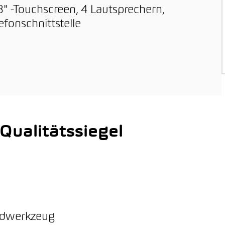
" -Touchscreen, 4 Lautsprechern,
efonschnittstelle
ualitätssiegel
ordwerkzeug