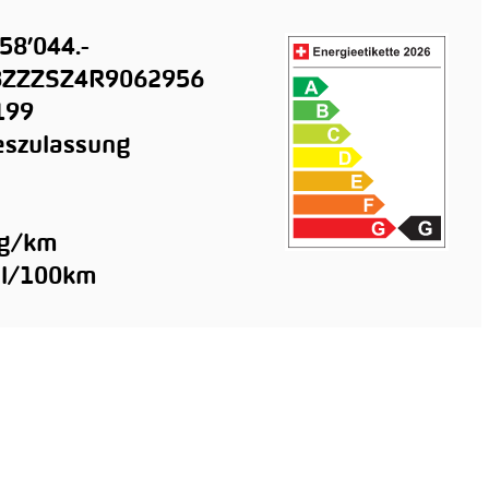
58’044.-
ZZZSZ4R9062956
199
szulassung
n
 g/km
 l/100km