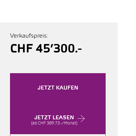
Verkaufspreis:
CHF 45’300.-
JETZT KAUFEN
JETZT LEASEN
(ab CHF 389.73.-/Monat)