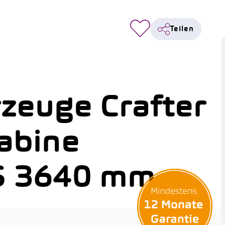
Teilen
zeuge Crafter
abine
S 3640 mm