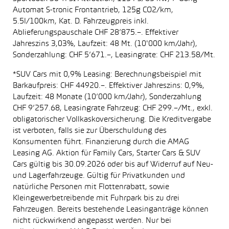
Automat S-tronic Frontantrieb, 125g CO2/km,
5.5l/100km, Kat. D. Fahrzeugpreis inkl.
Ablieferungspauschale CHF 28’875.–. Effektiver
Jahreszins 3,03%, Laufzeit: 48 Mt. (10'000 km/Jahr),
Sonderzahlung: CHF 5’671.–, Leasingrate: CHF 213.58/Mt.
*SUV Cars mit 0,9% Leasing: Berechnungsbeispiel mit
Barkaufpreis: CHF 44920.–. Effektiver Jahreszins: 0,9%,
Laufzeit: 48 Monate (10’000 km/Jahr), Sonderzahlung
CHF 9’257.68, Leasingrate Fahrzeug: CHF 299.–/Mt., exkl.
obligatorischer Vollkaskoversicherung. Die Kreditvergabe
ist verboten, falls sie zur Überschuldung des
Konsumenten führt. Finanzierung durch die AMAG
Leasing AG. Aktion für Family Cars, Starter Cars & SUV
Cars gültig bis 30.09.2026 oder bis auf Widerruf auf Neu-
und Lagerfahrzeuge. Gültig für Privatkunden und
natürliche Personen mit Flottenrabatt, sowie
Kleingewerbetreibende mit Fuhrpark bis zu drei
Fahrzeugen. Bereits bestehende Leasinganträge können
nicht rückwirkend angepasst werden. Nur bei