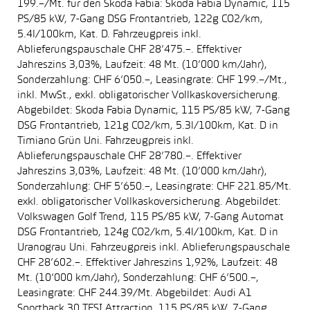
199.–/Mt. für den Skoda Fabia: Skoda Fabia Dynamic, 115
PS/85 kW, 7-Gang DSG Frontantrieb, 122g CO2/km,
5.4l/100km, Kat. D. Fahrzeugpreis inkl.
Ablieferungspauschale CHF 28’475.–. Effektiver
Jahreszins 3,03%, Laufzeit: 48 Mt. (10’000 km/Jahr),
Sonderzahlung: CHF 6’050.–, Leasingrate: CHF 199.–/Mt.,
inkl. MwSt., exkl. obligatorischer Vollkaskoversicherung.
Abgebildet: Skoda Fabia Dynamic, 115 PS/85 kW, 7-Gang
DSG Frontantrieb, 121g CO2/km, 5.3l/100km, Kat. D in
Timiano Grün Uni. Fahrzeugpreis inkl.
Ablieferungspauschale CHF 28’780.–. Effektiver
Jahreszins 3,03%, Laufzeit: 48 Mt. (10’000 km/Jahr),
Sonderzahlung: CHF 5’650.–, Leasingrate: CHF 221.85/Mt.
exkl. obligatorischer Vollkaskoversicherung. Abgebildet:
Volkswagen Golf Trend, 115 PS/85 kW, 7-Gang Automat
DSG Frontantrieb, 124g CO2/km, 5.4l/100km, Kat. D in
Uranograu Uni. Fahrzeugpreis inkl. Ablieferungspauschale
CHF 28’602.–. Effektiver Jahreszins 1,92%, Laufzeit: 48
Mt. (10’000 km/Jahr), Sonderzahlung: CHF 6’500.–,
Leasingrate: CHF 244.39/Mt. Abgebildet: Audi A1
Sportback 30 TFSI Attraction, 115 PS/85 kW, 7-Gang