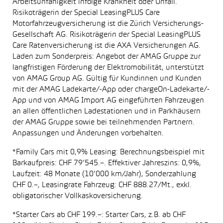
Arbeitsunfähigkeit infolge Krankheit oder Unfall.
Risikoträgerin der Special LeasingPLUS Care
Motorfahrzeugversicherung ist die Zürich Versicherungs-
Gesellschaft AG. Risikoträgerin der Special LeasingPLUS
Care Ratenversicherung ist die AXA Versicherungen AG.
Laden zum Sonderpreis: Angebot der AMAG Gruppe zur
langfristigen Förderung der Elektromobilität, unterstützt
von AMAG Group AG. Gültig für Kundinnen und Kunden
mit der AMAG Ladekarte/-App oder chargeOn-Ladekarte/-
App und von AMAG Import AG eingeführten Fahrzeugen
an allen öffentlichen Ladestationen und in Parkhäusern
der AMAG Gruppe sowie bei teilnehmenden Partnern.
Anpassungen und Änderungen vorbehalten.
*Family Cars mit 0,9% Leasing: Berechnungsbeispiel mit
Barkaufpreis: CHF 79’545.–. Effektiver Jahreszins: 0,9%,
Laufzeit: 48 Monate (10’000 km/Jahr), Sonderzahlung
CHF 0.–, Leasingrate Fahrzeug: CHF 888.27/Mt., exkl.
obligatorischer Vollkaskoversicherung.
*Starter Cars ab CHF 199.–: Starter Cars, z.B. ab CHF