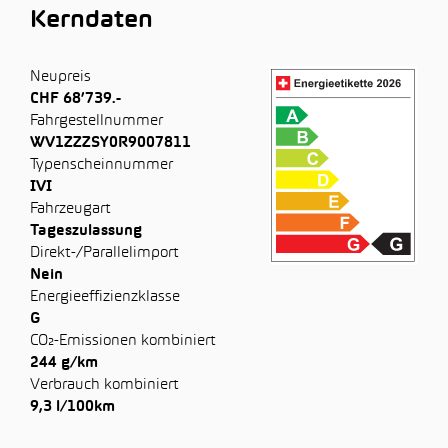
Kerndaten
Neupreis
CHF 68’739.-
Fahrgestellnummer
WV1ZZZSY0R9007811
Typenscheinnummer
IVI
Fahrzeugart
Tageszulassung
Direkt-/Parallelimport
Nein
Energieeffizienzklasse
G
CO₂-Emissionen kombiniert
244 g/km
Verbrauch kombiniert
9,3 l/100km