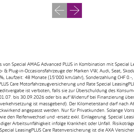
ss von Special AMAG Advanced PLUS in Kombination mit Special L
ro- & Plug-in-Occasionsfahrzeuge der Marken VW, Audi, Seat, Sko
.60%, Laufzeit: 48 Monate (15’000 km/Jahr), Sonderzahlung CHF 0.
PLUS Care Motorfahrzeugversicherung und Rate Special LeasingPLU
editvergabe ist verboten, falls sie zur Überschuldung des Konsum
.07. bis 30.09.2026 oder bis auf Widerruf bei Finanzierung übe
e Inverkehrsetzung ist massgebend). Der Kilometerstand darf nach 
ückwirkend angepasst werden. Nur für Privatkunden. Solange Vor
sowie den Reifenwechsel und -ersatz exkl. Einlagerung. Special Lea
ndiger Arbeitsunfähigkeit infolge Krankheit oder Unfall. Risikotr
der Special LeasingPLUS Care Ratenversicherung ist die AXA Vers