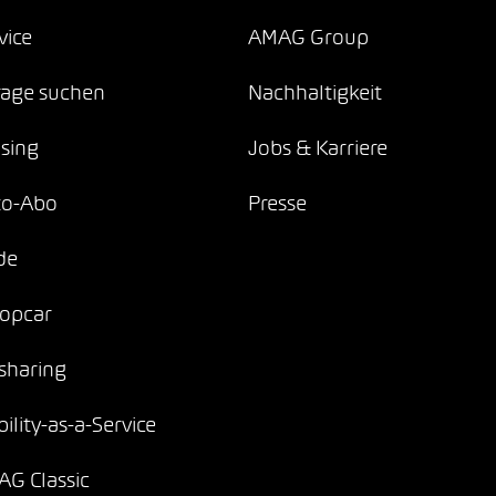
vice
AMAG Group
age suchen
Nachhaltigkeit
sing
Jobs & Karriere
to-Abo
Presse
de
opcar
sharing
ility-as-a-Service
G Classic