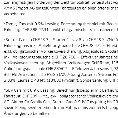
zur langfristigen Förderung der Elektromobilität, unterstüt
AMAG Import AG eingeführten Fahrzeugen an allen öffentlich
vorbehalten.
*Family Cars mit 0,9% Leasing: Berechnungsbeispiel mit Barkauf
Fahrzeug: CHF 888.27/Mt., exkl. obligatorischer Vollkaskoversi
*Starter Cars ab CHF 199.–: Starter Cars, z.B. ab CHF 199.–/M
Fahrzeugpreis inkl. Ablieferungspauschale CHF 28’475.–. Effekt
exkl. obligatorischer Vollkaskoversicherung. Abgebildet: Sko
inkl. Ablieferungspauschale CHF 28’780.–. Effektiver Jahreszin
Vollkaskoversicherung. Abgebildet: Volkswagen Golf Trend, 11
Ablieferungspauschale CHF 28’602.–. Effektiver Jahreszins 1,9
30 TFSI Attraction, 115 PS/85 kW, 7-Gang Automat S-tronic Fro
3,03%, Laufzeit: 48 Mt. (10'000 km/Jahr), Sonderzahlung: CHF 
*SUV Cars mit 0,9% Leasing: Berechnungsbeispiel mit Barkaufpr
Fahrzeug: CHF 299.–/Mt., exkl. obligatorischer Vollkaskoversic
AG. Aktion für Family Cars, Starter Cars & SUV Cars gültig bis
sowie Kleingewerbetreibende mit Fuhrpark bis zu drei Fahrze
Änderungen vorbehalten.