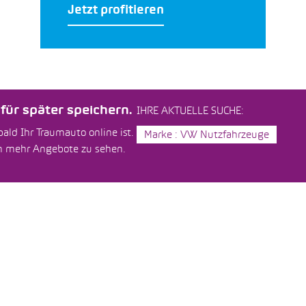
Jetzt profitieren
ür später speichern.
IHRE AKTUELLE SUCHE:
ald Ihr Traumauto online ist.
Marke : VW Nutzfahrzeuge
um mehr Angebote zu sehen.