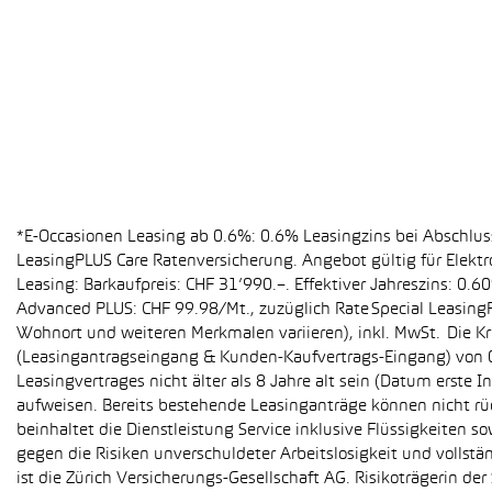
*E-Occasionen Leasing ab 0.6%: 0.6% Leasingzins bei Abschlu
LeasingPLUS Care Ratenversicherung. Angebot gültig für Elekt
Leasing: Barkaufpreis: CHF 31’990.–. Effektiver Jahreszins: 0
Advanced PLUS: CHF 99.98/Mt., zuzüglich Rate Special Leasing
Wohnort und weiteren Merkmalen variieren), inkl. MwSt. Die Kr
(Leasingantragseingang & Kunden-Kaufvertrags-Eingang) von 01
Leasingvertrages nicht älter als 8 Jahre alt sein (Datum erst
aufweisen. Bereits bestehende Leasinganträge können nicht r
beinhaltet die Dienstleistung Service inklusive Flüssigkeiten 
gegen die Risiken unverschuldeter Arbeitslosigkeit und vollstä
ist die Zürich Versicherungs-Gesellschaft AG. Risikoträgerin 