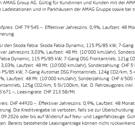
zt von AMAG Group AG. Gültig für Kundinnen und Kunden mit der 
en Ladestationen und in Parkhäusern der AMAG Gruppe sowie be
preis: CHF 79’545.–. Effektiver Jahreszins: 0,9%, Laufzeit: 48 M
cherung.
t. für den Skoda Fabia: Skoda Fabia Dynamic, 115 PS/85 kW, 7-Gan
iver Jahreszins 3,03%, Laufzeit: 48 Mt. (10’000 km/Jahr), Sonderz
da Fabia Dynamic, 115 PS/85 kW, 7-Gang DSG Frontantrieb, 121g C
s 3,03%, Laufzeit: 48 Mt. (10’000 km/Jahr), Sonderzahlung: CHF 5’
5 PS/85 kW, 7-Gang Automat DSG Frontantrieb, 124g CO2/km, 5.4l
2%, Laufzeit: 48 Mt. (10’000 km/Jahr), Sonderzahlung: CHF 6’500
ntantrieb, 125g CO2/km, 5.5l/100km, Kat. D. Fahrzeugpreis inkl. 
5’671.–, Leasingrate: CHF 213.58/Mt.
eis: CHF 44920.–. Effektiver Jahreszins: 0,9%, Laufzeit: 48 Mon
herung. Die Kreditvergabe ist verboten, falls sie zur Überschuld
 30.09.2026 oder bis auf Widerruf auf Neu- und Lagerfahrzeuge. Gül
ugen. Bereits bestehende Leasinganträge können nicht rückwirke