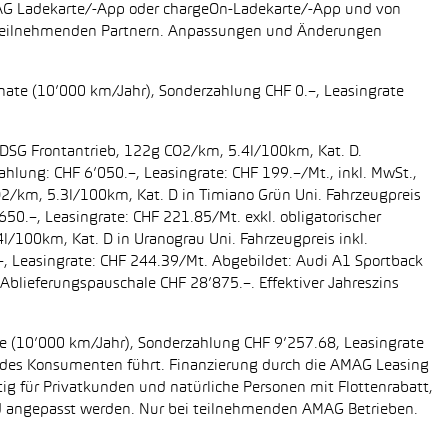
AMAG Ladekarte/-App oder chargeOn-Ladekarte/-App und von
i teilnehmenden Partnern. Anpassungen und Änderungen
onate (10’000 km/Jahr), Sonderzahlung CHF 0.–, Leasingrate
g DSG Frontantrieb, 122g CO2/km, 5.4l/100km, Kat. D.
ahlung: CHF 6’050.–, Leasingrate: CHF 199.–/Mt., inkl. MwSt.,
O2/km, 5.3l/100km, Kat. D in Timiano Grün Uni. Fahrzeugpreis
650.–, Leasingrate: CHF 221.85/Mt. exkl. obligatorischer
/100km, Kat. D in Uranograu Uni. Fahrzeugpreis inkl.
.–, Leasingrate: CHF 244.39/Mt. Abgebildet: Audi A1 Sportback
Ablieferungspauschale CHF 28’875.–. Effektiver Jahreszins
ate (10’000 km/Jahr), Sonderzahlung CHF 9’257.68, Leasingrate
ung des Konsumenten führt. Finanzierung durch die AMAG Leasing
tig für Privatkunden und natürliche Personen mit Flottenrabatt,
nd angepasst werden. Nur bei teilnehmenden AMAG Betrieben.