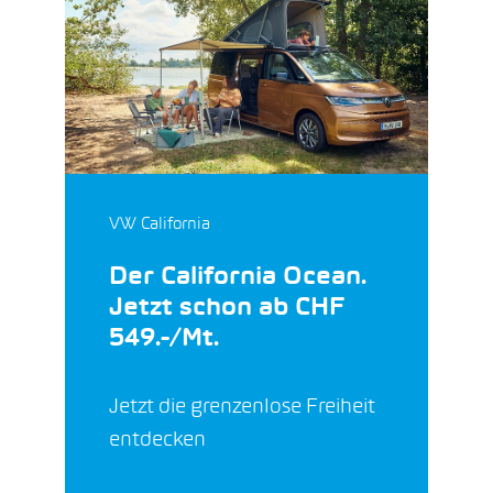
VW California
Der California Ocean.
Jetzt schon ab CHF
549.-/Mt.
Jetzt die grenzenlose Freiheit
entdecken