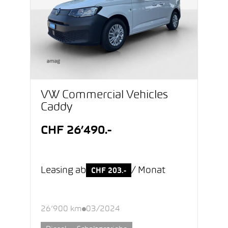
VW Commercial Vehicles
Caddy
CHF 26’490.-
Leasing ab
/ Monat
CHF 203.-
26’900 km
03/2024