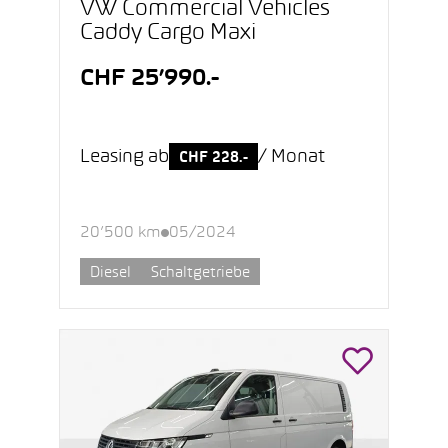
VW Commercial Vehicles
Caddy Cargo Maxi
CHF 25’990.-
Leasing ab
/ Monat
CHF 228.-
20’500 km
05/2024
Diesel
Schaltgetriebe