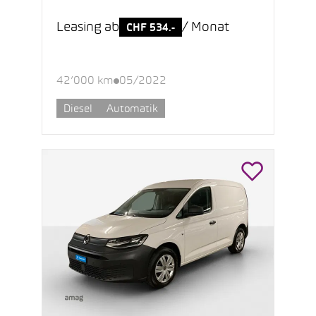
Leasing ab
/ Monat
CHF 534.-
42’000 km
05/2022
Diesel
Automatik