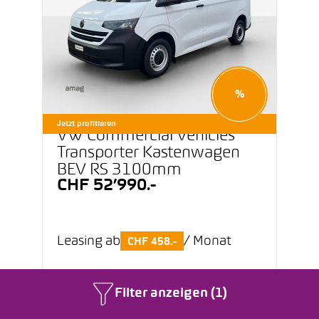
%
Jetzt profitieren
VW Commercial Vehicles
Transporter Kastenwagen
BEV RS 3100mm
CHF 52’990.-
Leasing ab
/ Monat
CHF 458.-
Filter anzeigen (1)
1’001 km
07/2026