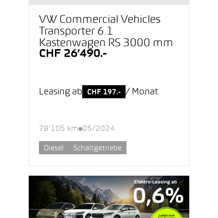
VW Commercial Vehicles
Transporter 6.1
Kastenwagen RS 3000 mm
CHF 26’490.-
Leasing ab
/ Monat
CHF 197.-
78’105 km
05/2024
Diesel
Schaltgetriebe