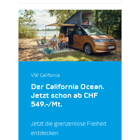
VW California
Der California Ocean.
Jetzt schon ab CHF
549.-/Mt.
Jetzt die grenzenlose Freiheit
entdecken