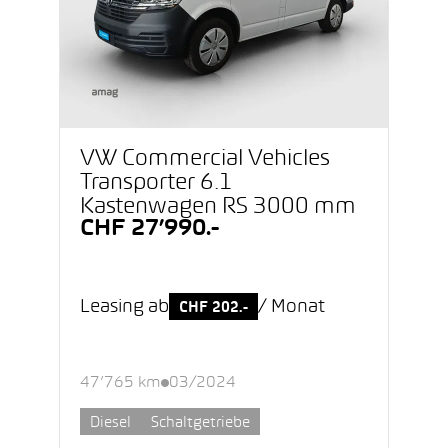
VW Commercial Vehicles
Transporter 6.1
Kastenwagen RS 3000 mm
CHF 27’990.-
Leasing ab
/ Monat
CHF 202.-
47’765 km
03/2024
Diesel
Schaltgetriebe