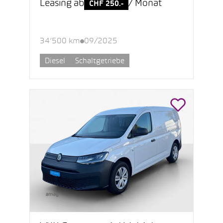
Leasing ab
/ Monat
CHF 250.-
34’500 km
09/2025
Diesel
Schaltgetriebe