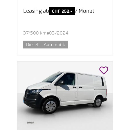
Leasing ab
/ Monat
CHF 252.-
37’500 km
03/2024
Diesel
Automatik