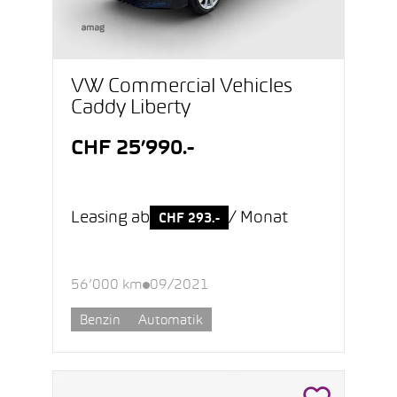
VW Commercial Vehicles
Caddy Liberty
CHF 25’990.-
Leasing ab
/ Monat
CHF 293.-
56’000 km
09/2021
Benzin
Automatik