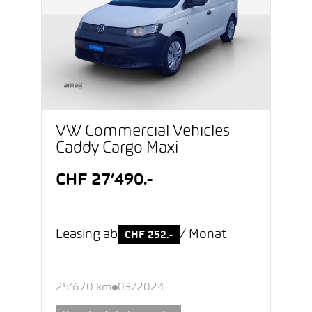
VW Commercial Vehicles
Caddy Cargo Maxi
CHF 27’490.-
Leasing ab
/ Monat
CHF 252.-
25’670 km
03/2024