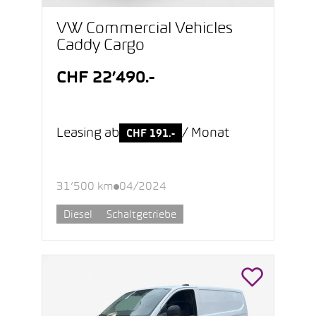
VW Commercial Vehicles
Caddy Cargo
CHF 22’490.-
Leasing ab
/ Monat
CHF 191.-
31’500 km
04/2024
Diesel
Schaltgetriebe