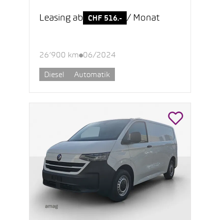
Leasing ab
/ Monat
CHF 516.-
26’900 km
06/2024
Diesel
Automatik