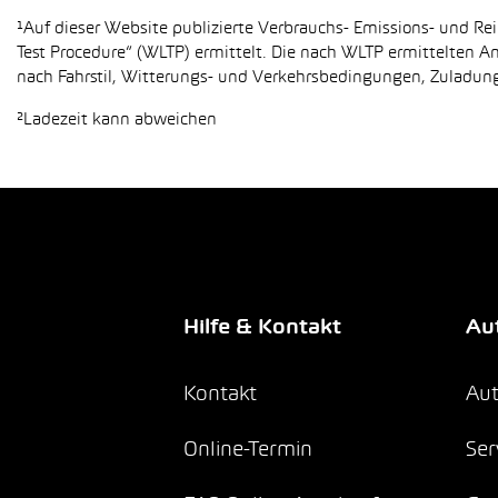
¹Auf dieser Website publizierte Verbrauchs- Emissions- und 
Test Procedure“ (WLTP) ermittelt. Die nach WLTP ermittelten 
nach Fahrstil, Witterungs- und Verkehrsbedingungen, Zuladung,
²Ladezeit kann abweichen
Hilfe & Kontakt
Aut
Kontakt
Aut
Online-Termin
Ser