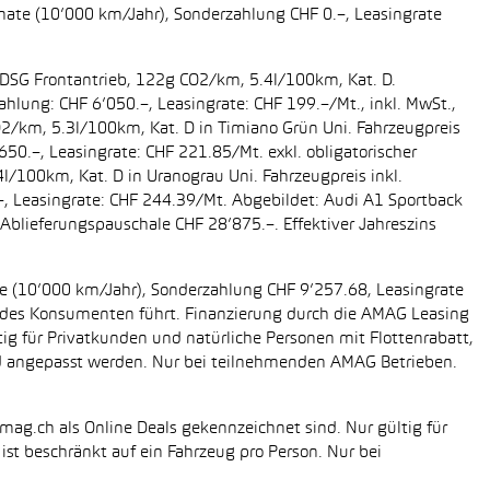
onate (10’000 km/Jahr), Sonderzahlung CHF 0.–, Leasingrate
g DSG Frontantrieb, 122g CO2/km, 5.4l/100km, Kat. D.
ahlung: CHF 6’050.–, Leasingrate: CHF 199.–/Mt., inkl. MwSt.,
O2/km, 5.3l/100km, Kat. D in Timiano Grün Uni. Fahrzeugpreis
650.–, Leasingrate: CHF 221.85/Mt. exkl. obligatorischer
/100km, Kat. D in Uranograu Uni. Fahrzeugpreis inkl.
.–, Leasingrate: CHF 244.39/Mt. Abgebildet: Audi A1 Sportback
Ablieferungspauschale CHF 28’875.–. Effektiver Jahreszins
ate (10’000 km/Jahr), Sonderzahlung CHF 9’257.68, Leasingrate
ung des Konsumenten führt. Finanzierung durch die AMAG Leasing
tig für Privatkunden und natürliche Personen mit Flottenrabatt,
nd angepasst werden. Nur bei teilnehmenden AMAG Betrieben.
mag.ch als Online Deals gekennzeichnet sind. Nur gültig für
st beschränkt auf ein Fahrzeug pro Person. Nur bei