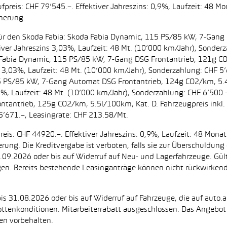
preis: CHF 79’545.–. Effektiver Jahreszins: 0,9%, Laufzeit: 48 M
cherung.
t. für den Skoda Fabia: Skoda Fabia Dynamic, 115 PS/85 kW, 7-Gan
iver Jahreszins 3,03%, Laufzeit: 48 Mt. (10’000 km/Jahr), Sonderz
da Fabia Dynamic, 115 PS/85 kW, 7-Gang DSG Frontantrieb, 121g C
s 3,03%, Laufzeit: 48 Mt. (10’000 km/Jahr), Sonderzahlung: CHF 5’
5 PS/85 kW, 7-Gang Automat DSG Frontantrieb, 124g CO2/km, 5.4l
2%, Laufzeit: 48 Mt. (10’000 km/Jahr), Sonderzahlung: CHF 6’500
ntantrieb, 125g CO2/km, 5.5l/100km, Kat. D. Fahrzeugpreis inkl. 
5’671.–, Leasingrate: CHF 213.58/Mt.
eis: CHF 44920.–. Effektiver Jahreszins: 0,9%, Laufzeit: 48 Mon
herung. Die Kreditvergabe ist verboten, falls sie zur Überschuld
 30.09.2026 oder bis auf Widerruf auf Neu- und Lagerfahrzeuge. Gül
ugen. Bereits bestehende Leasinganträge können nicht rückwirke
is 31.08.2026 oder bis auf Widerruf auf Fahrzeuge, die auf auto.a
ttenkonditionen. Mitarbeiterrabatt ausgeschlossen. Das Angebot i
en vorbehalten.