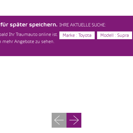
ür später speichern.
IHRE AKTUELLE SUCHE:
ald Ihr Traumauto online ist.
Marke : Toyota
Modell : Supra
um mehr Angebote zu sehen.