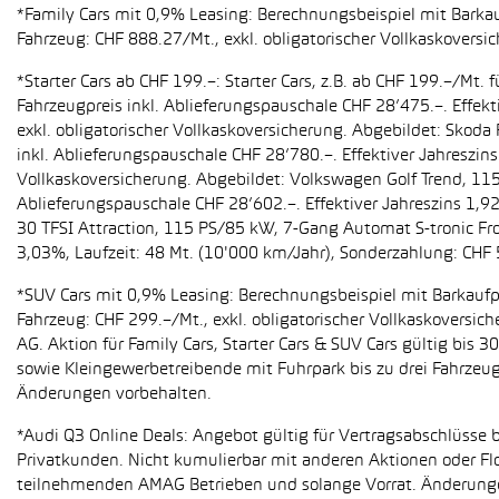
*Family Cars mit 0,9% Leasing: Berechnungsbeispiel mit Barkauf
Fahrzeug: CHF 888.27/Mt., exkl. obligatorischer Vollkaskoversi
*Starter Cars ab CHF 199.–: Starter Cars, z.B. ab CHF 199.–/M
Fahrzeugpreis inkl. Ablieferungspauschale CHF 28’475.–. Effekt
exkl. obligatorischer Vollkaskoversicherung. Abgebildet: Sko
inkl. Ablieferungspauschale CHF 28’780.–. Effektiver Jahreszin
Vollkaskoversicherung. Abgebildet: Volkswagen Golf Trend, 11
Ablieferungspauschale CHF 28’602.–. Effektiver Jahreszins 1,9
30 TFSI Attraction, 115 PS/85 kW, 7-Gang Automat S-tronic Fro
3,03%, Laufzeit: 48 Mt. (10'000 km/Jahr), Sonderzahlung: CHF 
*SUV Cars mit 0,9% Leasing: Berechnungsbeispiel mit Barkaufpr
Fahrzeug: CHF 299.–/Mt., exkl. obligatorischer Vollkaskoversic
AG. Aktion für Family Cars, Starter Cars & SUV Cars gültig bis
sowie Kleingewerbetreibende mit Fuhrpark bis zu drei Fahrze
Änderungen vorbehalten.
*Audi Q3 Online Deals: Angebot gültig für Vertragsabschlüsse b
Privatkunden. Nicht kumulierbar mit anderen Aktionen oder Flo
teilnehmenden AMAG Betrieben und solange Vorrat. Änderung