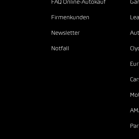
FAQ Online-Autokauf
Gar
Firmenkunden
Lea
Newsletter
Au
Notfall
Cly
Eur
Car
Mob
AMA
Par