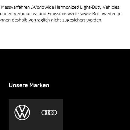
n Messverfahren „Worldwide Harmonized Light-Duty Vehicles
 können Verbrauchs- und Emissionswerte sowie Reichweiten je
önnen deshalb vertraglich nicht zugesichert werden.
Unsere Marken