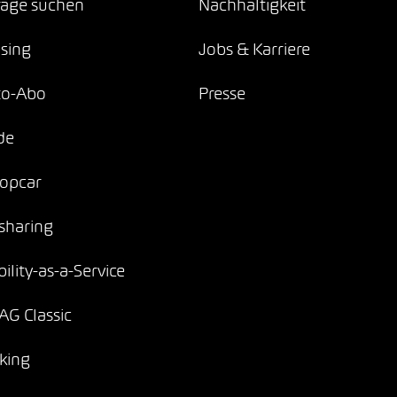
age suchen
Nachhaltigkeit
sing
Jobs & Karriere
to-Abo
Presse
de
opcar
sharing
ility-as-a-Service
G Classic
king