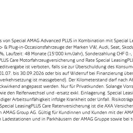
ss von Special AMAG Advanced PLUS in Kombination mit Special L
ro- & Plug-in-Occasionsfahrzeuge der Marken VW, Audi, Seat, Sko
.60%, Laufzeit: 48 Monate (15’000 km/Jahr), Sonderzahlung CHF 0.
PLUS Care Motorfahrzeugversicherung und Rate Special LeasingPLU
editvergabe ist verboten, falls sie zur Überschuldung des Konsum
.07. bis 30.09.2026 oder bis auf Widerruf bei Finanzierung übe
e Inverkehrsetzung ist massgebend). Der Kilometerstand darf nach 
ückwirkend angepasst werden. Nur für Privatkunden. Solange Vor
sowie den Reifenwechsel und -ersatz exkl. Einlagerung. Special Lea
ndiger Arbeitsunfähigkeit infolge Krankheit oder Unfall. Risikotr
der Special LeasingPLUS Care Ratenversicherung ist die AXA Vers
zt von AMAG Group AG. Gültig für Kundinnen und Kunden mit der 
en Ladestationen und in Parkhäusern der AMAG Gruppe sowie be