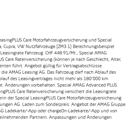
easingPLUS Care Motorfahrzeugversicherung und Special
da, Cupra, VW Nutzfahrzeuge.[ZM3.1] Berechnungsbeispiel
-, Leasingrate Fahrzeug: CHF 448.91/Mt., Special AMAG
S Care Ratenversicherung (können je nach Geschlecht, Alter,
enten führt. Angebot gültig für Vertragsabschlüsse
r die AMAG Leasing AG. Das Fahrzeug darf nach Ablauf des
Ablauf des Leasingvertrages nicht mehr als 180’000 km
rat. Änderungen vorbehalten. Special AMAG Advanced PLUS
singPLUS Care Ratenversicherung versichert die Leasingrate
ägerin der Special LeasingPLUS Care Motorfahrzeugversicherung
icherungen AG. Laden zum Sonderpreis: Angebot der AMAG Gruppe
AMAG Ladekarte/-App oder chargeOn-Ladekarte/-App und von
i teilnehmenden Partnern. Anpassungen und Änderungen