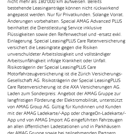
nicht mehr als 180’000 km aufweisen. Bereits
bestehende Leasinganträge können nicht rückwirkend
angepasst werden. Nur für Privatkunden. Solange Vorrat.
Änderungen vorbehalten. Special AMAG Advanced PLUS
beinhaltet die Dienstleistung Service inklusive
Flüssigkeiten sowie den Reifenwechsel und -ersatz exkl.
Einlagerung. Special LeasingPLUS Care Ratenversicherung
versichert die Leasingrate gegen die Risiken
unverschuldeter Arbeitslosigkeit und vollständiger
Arbeitsunfähigkeit infolge Krankheit oder Unfall.
Risikoträgerin der Special LeasingPLUS Care
Motorfahrzeugversicherung ist die Zürich Versicherungs-
Gesellschaft AG. Risikoträgerin der Special LeasingPLUS
Care Ratenversicherung ist die AXA Versicherungen AG.
Laden zum Sonderpreis: Angebot der AMAG Gruppe zur
langfristigen Förderung der Elektromobilität, unterstützt
von AMAG Group AG. Gültig für Kundinnen und Kunden
mit der AMAG Ladekarte/-App oder chargeOn-Ladekarte/-
App und von AMAG Import AG eingeführten Fahrzeugen
an allen öffentlichen Ladestationen und in Parkhäusern
der AMAG Gruppe sowie bei teilnehmenden Partnern.