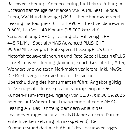
Ratenversicherung. Angebot gültig für Elektro- & Plug-in-
Occasionsfahrzeuge der Marken VW, Audi, Seat, Skoda,
Cupra, VW Nutzfahrzeuge.[ZM3.1] Berechnungsbeispiel
Leasing: Barkaufpreis: CHF 31’990.–. Effektiver Jahreszins:
0.60%, Laufzeit: 48 Monate (15’000 km/Jahr),
Sonderzahlung CHF 0.-, Leasingrate Fahrzeug: CHF
448.91/Mt., Special AMAG Advanced PLUS: CHF
99.98/Mt., zuzüglich Rate Special LeasingPLUS Care
Motorfahrzeugversicherung und Rate Special LeasingPLUS
Care Ratenversicherung (können je nach Geschlecht, Alter,
Wohnort und weiteren Merkmalen variieren), inkl. MwSt.
Die Kreditvergabe ist verboten, falls sie zur
Überschuldung des Konsumenten führt. Angebot gültig
für Vertragsabschlüsse (Leasingantragseingang &
Kunden-Kaufvertrags-Eingang) von 01.07. bis 30.09.2026
oder bis auf Widerruf bei Finanzierung über die AMAG
Leasing AG. Das Fahrzeug darf nach Ablauf des
Leasingvertrages nicht älter als 8 Jahre alt sein (Datum
erste Inverkehrsetzung ist massgebend). Der
Kilometerstand darf nach Ablauf des Leasingvertrages