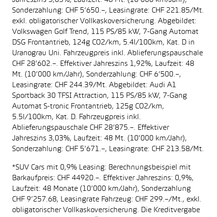
Jahreszins 3,03%, Laufzeit: 48 Mt. (10’000 km/Jahr),
Sonderzahlung: CHF 5’650.–, Leasingrate: CHF 221.85/Mt.
exkl. obligatorischer Vollkaskoversicherung. Abgebildet:
Volkswagen Golf Trend, 115 PS/85 kW, 7-Gang Automat
DSG Frontantrieb, 124g CO2/km, 5.4l/100km, Kat. D in
Uranograu Uni. Fahrzeugpreis inkl. Ablieferungspauschale
CHF 28’602.–. Effektiver Jahreszins 1,92%, Laufzeit: 48
Mt. (10’000 km/Jahr), Sonderzahlung: CHF 6’500.–,
Leasingrate: CHF 244.39/Mt. Abgebildet: Audi A1
Sportback 30 TFSI Attraction, 115 PS/85 kW, 7-Gang
Automat S-tronic Frontantrieb, 125g CO2/km,
5.5l/100km, Kat. D. Fahrzeugpreis inkl.
Ablieferungspauschale CHF 28’875.–. Effektiver
Jahreszins 3,03%, Laufzeit: 48 Mt. (10'000 km/Jahr),
Sonderzahlung: CHF 5’671.–, Leasingrate: CHF 213.58/Mt.
*SUV Cars mit 0,9% Leasing: Berechnungsbeispiel mit
Barkaufpreis: CHF 44920.–. Effektiver Jahreszins: 0,9%,
Laufzeit: 48 Monate (10’000 km/Jahr), Sonderzahlung
CHF 9’257.68, Leasingrate Fahrzeug: CHF 299.–/Mt., exkl.
obligatorischer Vollkaskoversicherung. Die Kreditvergabe