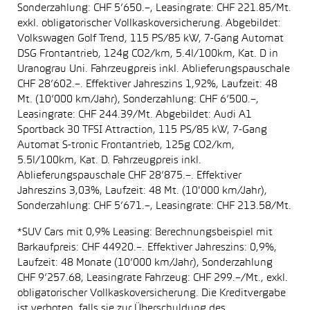
Sonderzahlung: CHF 5’650.–, Leasingrate: CHF 221.85/Mt.
exkl. obligatorischer Vollkaskoversicherung. Abgebildet:
Volkswagen Golf Trend, 115 PS/85 kW, 7-Gang Automat
DSG Frontantrieb, 124g CO2/km, 5.4l/100km, Kat. D in
Uranograu Uni. Fahrzeugpreis inkl. Ablieferungspauschale
CHF 28’602.–. Effektiver Jahreszins 1,92%, Laufzeit: 48
Mt. (10’000 km/Jahr), Sonderzahlung: CHF 6’500.–,
Leasingrate: CHF 244.39/Mt. Abgebildet: Audi A1
Sportback 30 TFSI Attraction, 115 PS/85 kW, 7-Gang
Automat S-tronic Frontantrieb, 125g CO2/km,
5.5l/100km, Kat. D. Fahrzeugpreis inkl.
Ablieferungspauschale CHF 28’875.–. Effektiver
Jahreszins 3,03%, Laufzeit: 48 Mt. (10'000 km/Jahr),
Sonderzahlung: CHF 5’671.–, Leasingrate: CHF 213.58/Mt.
*SUV Cars mit 0,9% Leasing: Berechnungsbeispiel mit
Barkaufpreis: CHF 44920.–. Effektiver Jahreszins: 0,9%,
Laufzeit: 48 Monate (10’000 km/Jahr), Sonderzahlung
CHF 9’257.68, Leasingrate Fahrzeug: CHF 299.–/Mt., exkl.
obligatorischer Vollkaskoversicherung. Die Kreditvergabe
ist verboten, falls sie zur Überschuldung des