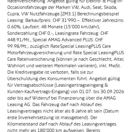
Ratenversicherung. Angebot gültig für Elektro- & Plug-in-
Occasionsfahrzeuge der Marken VW, Audi, Seat, Skoda,
Cupra, VW Nutzfahrzeuge.[ZM3.1] Berechnungsbeispiel
Leasing: Barkaufpreis: CHF 31’990.–. Effektiver Jahreszins:
0.60%, Laufzeit: 48 Monate (15’000 km/Jahr),
Sonderzahlung CHF 0.-, Leasingrate Fahrzeug: CHF
448.91/Mt., Special AMAG Advanced PLUS: CHF
99.98/Mt., zuzüglich Rate Special LeasingPLUS Care
Motorfahrzeugversicherung und Rate Special LeasingPLUS
Care Ratenversicherung (können je nach Geschlecht, Alter,
Wohnort und weiteren Merkmalen variieren), inkl. MwSt.
Die Kreditvergabe ist verboten, falls sie zur
Überschuldung des Konsumenten führt. Angebot gültig
für Vertragsabschlüsse (Leasingantragseingang &
Kunden-Kaufvertrags-Eingang) von 01.07. bis 30.09.2026
oder bis auf Widerruf bei Finanzierung über die AMAG
Leasing AG. Das Fahrzeug darf nach Ablauf des
Leasingvertrages nicht älter als 8 Jahre alt sein (Datum
erste Inverkehrsetzung ist massgebend). Der
Kilometerstand darf nach Ablauf des Leasingvertrages
nicht mehr als 180’000 km aufweisen. Bereits