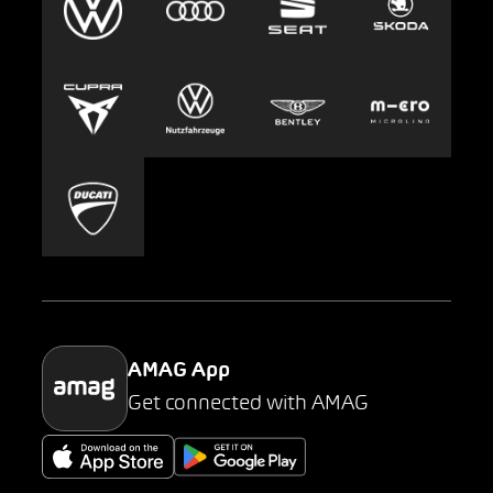
Clyde
Jobs & Karriere
Europcar
Presse
Carsharing
Mobility-as-a-Service
AMAG Classic
Parking
AMAG App
Get connected with AMAG