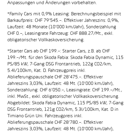
Anpassungen und Änderungen vorbehalten.
*Family Cars mit 0,9% Leasing: Berechnungsbeispiel mit
Barkaufpreis: CHF 79’545.–. Effektiver Jahreszins: 0,9%,
Laufzeit: 48 Monate (10’000 km/Jahr), Sonderzahlung
CHF 0.–, Leasingrate Fahrzeug: CHF 888.27/Mt., exkl.
obligatorischer Vollkaskoversicherung.
*Starter Cars ab CHF 199.–: Starter Cars, z.B. ab CHF
199.–/Mt. für den Skoda Fabia: Skoda Fabia Dynamic, 115
PS/85 kW, 7-Gang DSG Frontantrieb, 122g CO2/km,
5.4l/100km, Kat. D. Fahrzeugpreis inkl.
Ablieferungspauschale CHF 28’475.–. Effektiver
Jahreszins 3,03%, Laufzeit: 48 Mt. (10’000 km/Jahr),
Sonderzahlung: CHF 6’050.–, Leasingrate: CHF 199.–/Mt.,
inkl. MwSt., exkl. obligatorischer Vollkaskoversicherung.
Abgebildet: Skoda Fabia Dynamic, 115 PS/85 kW, 7-Gang
DSG Frontantrieb, 121g CO2/km, 5.3l/100km, Kat. D in
Timiano Grün Uni. Fahrzeugpreis inkl.
Ablieferungspauschale CHF 28’780.–. Effektiver
Jahreszins 3,03%, Laufzeit: 48 Mt. (10’000 km/Jahr),