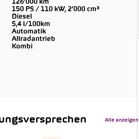
126’000 km
150 PS / 110 kW, 2’000 cm³
Diesel
5,4 l/100km
Automatik
Allradantrieb
Kombi
tungsversprechen
Alle anzeigen