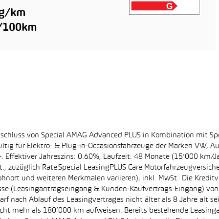
 g/km
l/100km
bschluss von Special AMAG Advanced PLUS in Kombination mit Sp
ltig für Elektro- & Plug-in-Occasionsfahrzeuge der Marken VW, A
. Effektiver Jahreszins: 0.60%, Laufzeit: 48 Monate (15’000 km/J
, zuzüglich Rate Special LeasingPLUS Care Motorfahrzeugversich
hnort und weiteren Merkmalen variieren), inkl. MwSt. Die Kreditve
se (Leasingantragseingang & Kunden-Kaufvertrags-Eingang) von 0
f nach Ablauf des Leasingvertrages nicht älter als 8 Jahre alt s
nicht mehr als 180’000 km aufweisen. Bereits bestehende Leasin