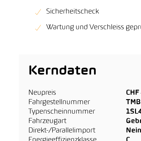
Sicherheitscheck
Wartung und Verschleiss gepr
Kerndaten
Neupreis
CHF 
Fahrgestellnummer
TMB
Typenscheinnummer
1SL
Fahrzeugart
Geb
Direkt-/Parallelimport
Nei
Energieeffizienzklasse
C