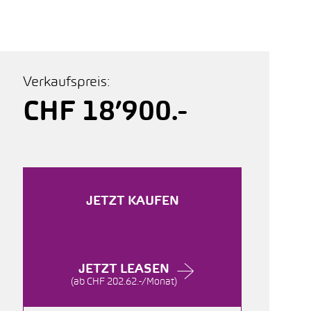
Verkaufspreis:
CHF 18’900.-
JETZT KAUFEN
JETZT LEASEN
(ab CHF 202.62.-/Monat)