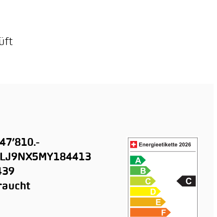
üft
47’810.-
LJ9NX5MY184413
439
raucht
n