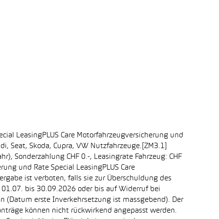
ecial LeasingPLUS Care Motorfahrzeugversicherung und
udi, Seat, Skoda, Cupra, VW Nutzfahrzeuge.[ZM3.1]
ahr), Sonderzahlung CHF 0.-, Leasingrate Fahrzeug: CHF
erung und Rate Special LeasingPLUS Care
rgabe ist verboten, falls sie zur Überschuldung des
1.07. bis 30.09.2026 oder bis auf Widerruf bei
ein (Datum erste Inverkehrsetzung ist massgebend). Der
ganträge können nicht rückwirkend angepasst werden.