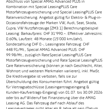
Abschluss von Special AMAG Advanced PLUS in
Kombination mit Special LeasingPLUS Care
Motorfahrzeugversicherung und Special LeasingPLUS Care
Ratenversicherung. Angebot gültig für Elektro- & Plug-in-
Occasionsfahrzeuge der Marken VW, Audi, Seat, Skoda,
Cupra, VW Nutzfahrzeuge.[ZM3.1] Berechnungsbeispiel
Leasing: Barkaufpreis: CHF 31’990.–. Effektiver Jahreszins:
0.60%, Laufzeit: 48 Monate (15’000 km/Jahr),
Sonderzahlung CHF 0.-, Leasingrate Fahrzeug: CHF
448.91/Mt., Special AMAG Advanced PLUS: CHF
99.98/Mt., zuzüglich Rate Special LeasingPLUS Care
Motorfahrzeugversicherung und Rate Special LeasingPLUS
Care Ratenversicherung (können je nach Geschlecht, Alter,
Wohnort und weiteren Merkmalen variieren), inkl. MwSt.
Die Kreditvergabe ist verboten, falls sie zur
Überschuldung des Konsumenten führt. Angebot gültig
für Vertragsabschlüsse (Leasingantragseingang &
Kunden-Kaufvertrags-Eingang) von 01.07. bis 30.09.2026
oder bis auf Widerruf bei Finanzierung über die AMAG
Leasing AG. Das Fahrzeug darf nach Ablauf des
Leasingvertrages nicht älter als 8 Jahre alt sein (Datum