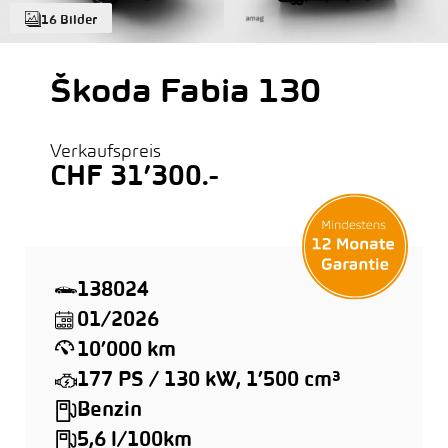
16 Bilder
Škoda Fabia 130
Verkaufspreis
CHF 31’300.-
138024
01/2026
10’000 km
177 PS / 130 kW, 1’500 cm³
Benzin
5,6 l/100km