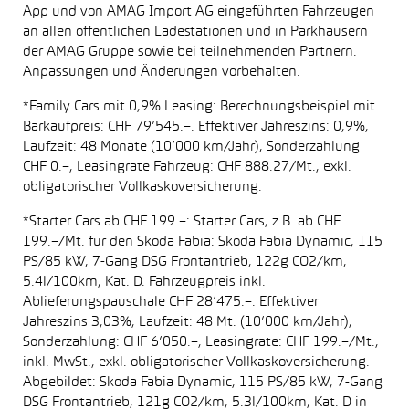
App und von AMAG Import AG eingeführten Fahrzeugen
an allen öffentlichen Ladestationen und in Parkhäusern
der AMAG Gruppe sowie bei teilnehmenden Partnern.
Anpassungen und Änderungen vorbehalten.
*Family Cars mit 0,9% Leasing: Berechnungsbeispiel mit
Barkaufpreis: CHF 79’545.–. Effektiver Jahreszins: 0,9%,
Laufzeit: 48 Monate (10’000 km/Jahr), Sonderzahlung
CHF 0.–, Leasingrate Fahrzeug: CHF 888.27/Mt., exkl.
obligatorischer Vollkaskoversicherung.
*Starter Cars ab CHF 199.–: Starter Cars, z.B. ab CHF
199.–/Mt. für den Skoda Fabia: Skoda Fabia Dynamic, 115
PS/85 kW, 7-Gang DSG Frontantrieb, 122g CO2/km,
5.4l/100km, Kat. D. Fahrzeugpreis inkl.
Ablieferungspauschale CHF 28’475.–. Effektiver
Jahreszins 3,03%, Laufzeit: 48 Mt. (10’000 km/Jahr),
Sonderzahlung: CHF 6’050.–, Leasingrate: CHF 199.–/Mt.,
inkl. MwSt., exkl. obligatorischer Vollkaskoversicherung.
Abgebildet: Skoda Fabia Dynamic, 115 PS/85 kW, 7-Gang
DSG Frontantrieb, 121g CO2/km, 5.3l/100km, Kat. D in