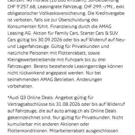
Laufzeit: 48 Monate (10’000 km/Jahr), Sonderzahlung
CHF 9’257.68, Leasingrate Fahrzeug: CHF 299.–/Mt., exkl.
obligatorischer Vollkaskoversicherung. Die Kreditvergabe
ist verboten, falls sie zur Überschuldung des
Konsumenten führt. Finanzierung durch die AMAG
Leasing AG. Aktion für Family Cars, Starter Cars & SUV
Cars gültig bis 30.09.2026 oder bis auf Widerruf auf Neu-
und Lagerfahrzeuge. Gültig für Privatkunden und
natürliche Personen mit Flottenrabatt, sowie
Kleingewerbetreibende mit Fuhrpark bis zu drei
Fahrzeugen. Bereits bestehende Leasinganträge können
nicht rückwirkend angepasst werden. Nur bei
teilnehmenden AMAG Betrieben. Änderungen
vorbehalten.
*Audi Q3 Online Deals: Angebot gültig für
Vertragsabschlüsse bis 31.08.2026 oder bis auf Widerruf
auf Fahrzeuge, die auf auto.amag.ch als Online Deals
gekennzeichnet sind. Nur gültig für Privatkunden. Nicht
kumulierbar mit anderen Aktionen oder
Flottenkonditionen. Mitarbeiterrabatt ausgeschlossen.