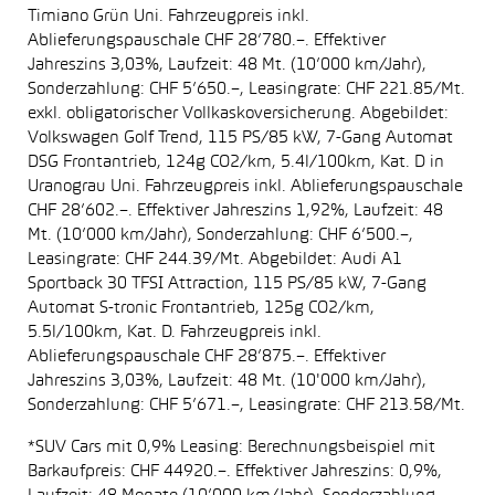
Timiano Grün Uni. Fahrzeugpreis inkl.
Ablieferungspauschale CHF 28’780.–. Effektiver
Jahreszins 3,03%, Laufzeit: 48 Mt. (10’000 km/Jahr),
Sonderzahlung: CHF 5’650.–, Leasingrate: CHF 221.85/Mt.
exkl. obligatorischer Vollkaskoversicherung. Abgebildet:
Volkswagen Golf Trend, 115 PS/85 kW, 7-Gang Automat
DSG Frontantrieb, 124g CO2/km, 5.4l/100km, Kat. D in
Uranograu Uni. Fahrzeugpreis inkl. Ablieferungspauschale
CHF 28’602.–. Effektiver Jahreszins 1,92%, Laufzeit: 48
Mt. (10’000 km/Jahr), Sonderzahlung: CHF 6’500.–,
Leasingrate: CHF 244.39/Mt. Abgebildet: Audi A1
Sportback 30 TFSI Attraction, 115 PS/85 kW, 7-Gang
Automat S-tronic Frontantrieb, 125g CO2/km,
5.5l/100km, Kat. D. Fahrzeugpreis inkl.
Ablieferungspauschale CHF 28’875.–. Effektiver
Jahreszins 3,03%, Laufzeit: 48 Mt. (10'000 km/Jahr),
Sonderzahlung: CHF 5’671.–, Leasingrate: CHF 213.58/Mt.
*SUV Cars mit 0,9% Leasing: Berechnungsbeispiel mit
Barkaufpreis: CHF 44920.–. Effektiver Jahreszins: 0,9%,