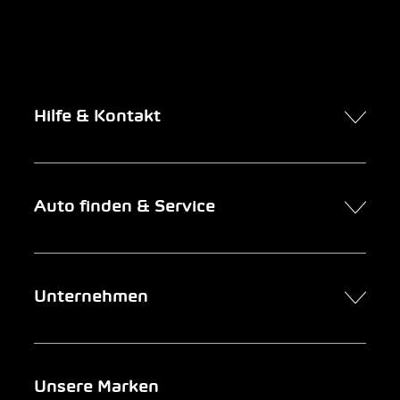
Hilfe & Kontakt
Kontakt
Auto finden & Service
Online-Termin
FAQ Online-Autokauf
Auto finden
Unternehmen
Firmenkunden
Service
Newsletter
Garage suchen
Über uns
Unsere Marken
Notfall
Leasing