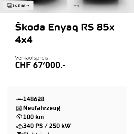
16 Bilder
Škoda Enyaq RS 85x
4x4
Verkaufspreis
CHF 67’000.-
148628
Neufahrzeug
100 km
340 PS / 250 kW