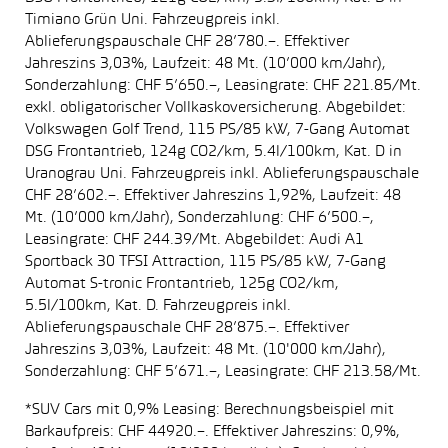
Timiano Grün Uni. Fahrzeugpreis inkl.
Ablieferungspauschale CHF 28’780.–. Effektiver
Jahreszins 3,03%, Laufzeit: 48 Mt. (10’000 km/Jahr),
Sonderzahlung: CHF 5’650.–, Leasingrate: CHF 221.85/Mt.
exkl. obligatorischer Vollkaskoversicherung. Abgebildet:
Volkswagen Golf Trend, 115 PS/85 kW, 7-Gang Automat
DSG Frontantrieb, 124g CO2/km, 5.4l/100km, Kat. D in
Uranograu Uni. Fahrzeugpreis inkl. Ablieferungspauschale
CHF 28’602.–. Effektiver Jahreszins 1,92%, Laufzeit: 48
Mt. (10’000 km/Jahr), Sonderzahlung: CHF 6’500.–,
Leasingrate: CHF 244.39/Mt. Abgebildet: Audi A1
Sportback 30 TFSI Attraction, 115 PS/85 kW, 7-Gang
Automat S-tronic Frontantrieb, 125g CO2/km,
5.5l/100km, Kat. D. Fahrzeugpreis inkl.
Ablieferungspauschale CHF 28’875.–. Effektiver
Jahreszins 3,03%, Laufzeit: 48 Mt. (10'000 km/Jahr),
Sonderzahlung: CHF 5’671.–, Leasingrate: CHF 213.58/Mt.
*SUV Cars mit 0,9% Leasing: Berechnungsbeispiel mit
Barkaufpreis: CHF 44920.–. Effektiver Jahreszins: 0,9%,