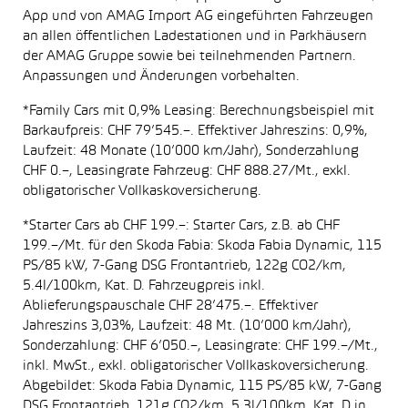
App und von AMAG Import AG eingeführten Fahrzeugen
an allen öffentlichen Ladestationen und in Parkhäusern
der AMAG Gruppe sowie bei teilnehmenden Partnern.
Anpassungen und Änderungen vorbehalten.
*Family Cars mit 0,9% Leasing: Berechnungsbeispiel mit
Barkaufpreis: CHF 79’545.–. Effektiver Jahreszins: 0,9%,
Laufzeit: 48 Monate (10’000 km/Jahr), Sonderzahlung
CHF 0.–, Leasingrate Fahrzeug: CHF 888.27/Mt., exkl.
obligatorischer Vollkaskoversicherung.
*Starter Cars ab CHF 199.–: Starter Cars, z.B. ab CHF
199.–/Mt. für den Skoda Fabia: Skoda Fabia Dynamic, 115
PS/85 kW, 7-Gang DSG Frontantrieb, 122g CO2/km,
5.4l/100km, Kat. D. Fahrzeugpreis inkl.
Ablieferungspauschale CHF 28’475.–. Effektiver
Jahreszins 3,03%, Laufzeit: 48 Mt. (10’000 km/Jahr),
Sonderzahlung: CHF 6’050.–, Leasingrate: CHF 199.–/Mt.,
inkl. MwSt., exkl. obligatorischer Vollkaskoversicherung.
Abgebildet: Skoda Fabia Dynamic, 115 PS/85 kW, 7-Gang
DSG Frontantrieb, 121g CO2/km, 5.3l/100km, Kat. D in