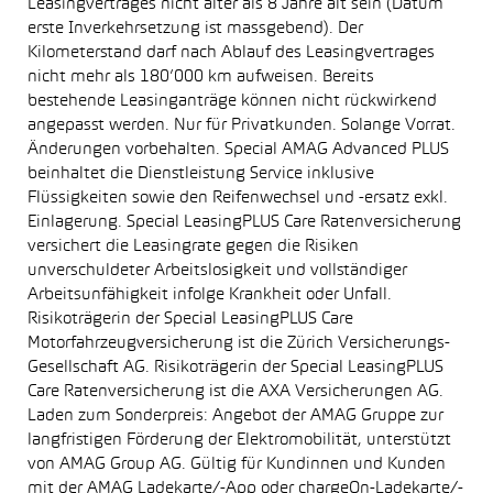
Leasingvertrages nicht älter als 8 Jahre alt sein (Datum
erste Inverkehrsetzung ist massgebend). Der
Kilometerstand darf nach Ablauf des Leasingvertrages
nicht mehr als 180’000 km aufweisen. Bereits
bestehende Leasinganträge können nicht rückwirkend
angepasst werden. Nur für Privatkunden. Solange Vorrat.
Änderungen vorbehalten. Special AMAG Advanced PLUS
beinhaltet die Dienstleistung Service inklusive
Flüssigkeiten sowie den Reifenwechsel und -ersatz exkl.
Einlagerung. Special LeasingPLUS Care Ratenversicherung
versichert die Leasingrate gegen die Risiken
unverschuldeter Arbeitslosigkeit und vollständiger
Arbeitsunfähigkeit infolge Krankheit oder Unfall.
Risikoträgerin der Special LeasingPLUS Care
Motorfahrzeugversicherung ist die Zürich Versicherungs-
Gesellschaft AG. Risikoträgerin der Special LeasingPLUS
Care Ratenversicherung ist die AXA Versicherungen AG.
Laden zum Sonderpreis: Angebot der AMAG Gruppe zur
langfristigen Förderung der Elektromobilität, unterstützt
von AMAG Group AG. Gültig für Kundinnen und Kunden
mit der AMAG Ladekarte/-App oder chargeOn-Ladekarte/-