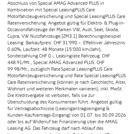
Abschluss von Special AMAG Advanced PLUS in
Kombination mit Special LeasingPLUS Care
Motorfahrzeugversicherung und Special LeasingPLUS Care
Ratenversicherung. Angebot gültig für Elektro- & Plug-in-
Occasionsfahrzeuge der Marken VW, Audi, Seat, Skoda,
Cupra, VW Nutzfahrzeuge.[ZM3.1] Berechnungsbeispiel
Leasing: Barkaufpreis: CHF 31’990.–. Effektiver Jahreszins:
0.60%, Laufzeit: 48 Monate (15’000 km/Jahr),
Sonderzahlung CHF 0.-, Leasingrate Fahrzeug: CHF
448.91/Mt., Special AMAG Advanced PLUS: CHF
99.98/Mt., zuzüglich Rate Special LeasingPLUS Care
Motorfahrzeugversicherung und Rate Special LeasingPLUS
Care Ratenversicherung (können je nach Geschlecht, Alter,
Wohnort und weiteren Merkmalen variieren), inkl. MwSt.
Die Kreditvergabe ist verboten, falls sie zur
Überschuldung des Konsumenten führt. Angebot gültig
für Vertragsabschlüsse (Leasingantragseingang &
Kunden-Kaufvertrags-Eingang) von 01.07. bis 30.09.2026
oder bis auf Widerruf bei Finanzierung über die AMAG
Leasing AG. Das Fahrzeug darf nach Ablauf des