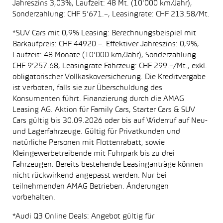
Jahreszins 3,03%, Laufzeit: 48 Mt. (10'000 km/Jahr),
Sonderzahlung: CHF 5’671.–, Leasingrate: CHF 213.58/Mt.
*SUV Cars mit 0,9% Leasing: Berechnungsbeispiel mit
Barkaufpreis: CHF 44920.–. Effektiver Jahreszins: 0,9%,
Laufzeit: 48 Monate (10’000 km/Jahr), Sonderzahlung
CHF 9’257.68, Leasingrate Fahrzeug: CHF 299.–/Mt., exkl.
obligatorischer Vollkaskoversicherung. Die Kreditvergabe
ist verboten, falls sie zur Überschuldung des
Konsumenten führt. Finanzierung durch die AMAG
Leasing AG. Aktion für Family Cars, Starter Cars & SUV
Cars gültig bis 30.09.2026 oder bis auf Widerruf auf Neu-
und Lagerfahrzeuge. Gültig für Privatkunden und
natürliche Personen mit Flottenrabatt, sowie
Kleingewerbetreibende mit Fuhrpark bis zu drei
Fahrzeugen. Bereits bestehende Leasinganträge können
nicht rückwirkend angepasst werden. Nur bei
teilnehmenden AMAG Betrieben. Änderungen
vorbehalten.
*Audi Q3 Online Deals: Angebot gültig für