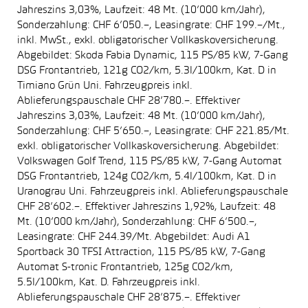
Jahreszins 3,03%, Laufzeit: 48 Mt. (10’000 km/Jahr),
Sonderzahlung: CHF 6’050.–, Leasingrate: CHF 199.–/Mt.,
inkl. MwSt., exkl. obligatorischer Vollkaskoversicherung.
Abgebildet: Skoda Fabia Dynamic, 115 PS/85 kW, 7-Gang
DSG Frontantrieb, 121g CO2/km, 5.3l/100km, Kat. D in
Timiano Grün Uni. Fahrzeugpreis inkl.
Ablieferungspauschale CHF 28’780.–. Effektiver
Jahreszins 3,03%, Laufzeit: 48 Mt. (10’000 km/Jahr),
Sonderzahlung: CHF 5’650.–, Leasingrate: CHF 221.85/Mt.
exkl. obligatorischer Vollkaskoversicherung. Abgebildet:
Volkswagen Golf Trend, 115 PS/85 kW, 7-Gang Automat
DSG Frontantrieb, 124g CO2/km, 5.4l/100km, Kat. D in
Uranograu Uni. Fahrzeugpreis inkl. Ablieferungspauschale
CHF 28’602.–. Effektiver Jahreszins 1,92%, Laufzeit: 48
Mt. (10’000 km/Jahr), Sonderzahlung: CHF 6’500.–,
Leasingrate: CHF 244.39/Mt. Abgebildet: Audi A1
Sportback 30 TFSI Attraction, 115 PS/85 kW, 7-Gang
Automat S-tronic Frontantrieb, 125g CO2/km,
5.5l/100km, Kat. D. Fahrzeugpreis inkl.
Ablieferungspauschale CHF 28’875.–. Effektiver