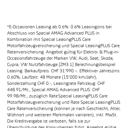
*E-Occasionen Leasing ab 0.6%: 0.6% Leasingzins bei
Abschluss von Special AMAG Advanced PLUS in
Kombination mit Special LeasingPLUS Care
Motorfahrzeugversicherung und Special LeasingPLUS Care
Ratenversicherung. Angebot gültig für Elektro- & Plug-in-
Occasionsfahrzeuge der Marken VW, Audi, Seat, Skoda,
Cupra, VW Nutzfahrzeuge.[ZM3.1] Berechnungsbeispiel
Leasing: Barkaufpreis: CHF 31’990.–. Effektiver Jahreszins:
0.60%, Laufzeit: 48 Monate (15’000 km/Jahr),
Sonderzahlung CHF 0.-, Leasingrate Fahrzeug: CHF
448.91/Mt., Special AMAG Advanced PLUS: CHF
99.98/Mt., zuzüglich Rate Special LeasingPLUS Care
Motorfahrzeugversicherung und Rate Special LeasingPLUS
Care Ratenversicherung (können je nach Geschlecht, Alter,
Wohnort und weiteren Merkmalen variieren), inkl. MwSt.
Die Kreditvergabe ist verboten, falls sie zur
Überschuldung des Konsumenten führt. Angebot gültig