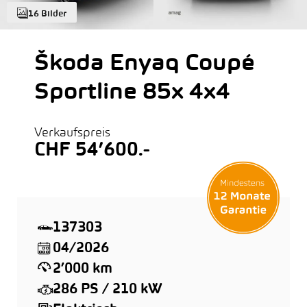
16 Bilder
Škoda Enyaq Coupé
Sportline 85x 4x4
Verkaufspreis
CHF 54’600.-
137303
04/2026
2’000 km
286 PS / 210 kW