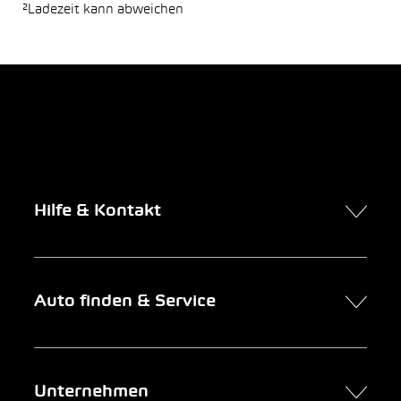
²Ladezeit kann abweichen
Hilfe & Kontakt
Kontakt
Auto finden & Service
Online-Termin
FAQ Online-Autokauf
Auto finden
Unternehmen