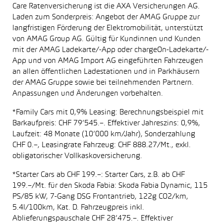
Care Ratenversicherung ist die AXA Versicherungen AG.
Laden zum Sonderpreis: Angebot der AMAG Gruppe zur
langfristigen Förderung der Elektromobilität, unterstützt
von AMAG Group AG. Gültig für Kundinnen und Kunden
mit der AMAG Ladekarte/-App oder chargeOn-Ladekarte/-
App und von AMAG Import AG eingeführten Fahrzeugen
an allen öffentlichen Ladestationen und in Parkhäusern
der AMAG Gruppe sowie bei teilnehmenden Partnern.
Anpassungen und Änderungen vorbehalten.
*Family Cars mit 0,9% Leasing: Berechnungsbeispiel mit
Barkaufpreis: CHF 79’545.–. Effektiver Jahreszins: 0,9%,
Laufzeit: 48 Monate (10’000 km/Jahr), Sonderzahlung
CHF 0.–, Leasingrate Fahrzeug: CHF 888.27/Mt., exkl.
obligatorischer Vollkaskoversicherung.
*Starter Cars ab CHF 199.–: Starter Cars, z.B. ab CHF
199.–/Mt. für den Skoda Fabia: Skoda Fabia Dynamic, 115
PS/85 kW, 7-Gang DSG Frontantrieb, 122g CO2/km,
5.4l/100km, Kat. D. Fahrzeugpreis inkl.
Ablieferungspauschale CHF 28’475.–. Effektiver