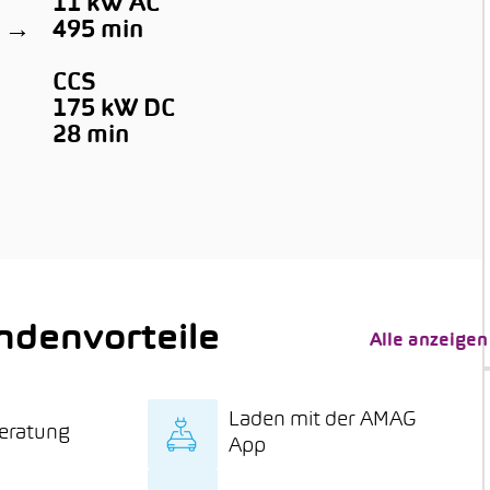
11 kW AC
0 →
495 min
CCS
175 kW DC
28 min
denvorteile
Alle anzeigen
Laden mit der AMAG
eratung
App
sive Fachberatung
Laden mit der AMAG-