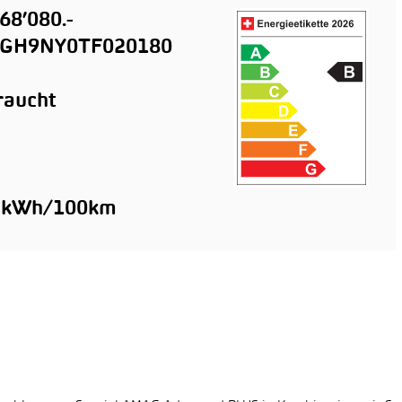
68’080.-
GH9NY0TF020180
raucht
n
3 kWh/100km