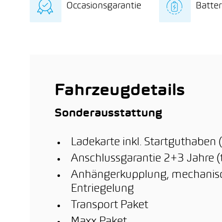
Occasionsgarantie
Batter
Batteriezertifikat mit
rund 
detaillierter
hin z
12 Monate
8 Jah
Batteriediagnose
und 
Occasionsgarantie
bzw.
Fahrl
Inver
nach
errei
Fahrzeugdetails
Sonderausstattung
Ladekarte inkl. Startguthaben
Anschlussgarantie 2+3 Jahre (
Anhängerkupplung, mechanisch
Entriegelung
Transport Paket
Maxx Paket