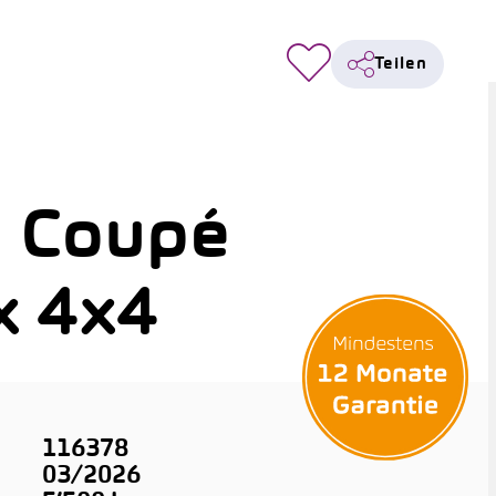
Teilen
 Coupé
x 4x4
116378
03/2026