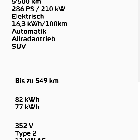
5’500 km
286 PS / 210 kW
Elektrisch
16,3 kWh/100km
Automatik
Allradantrieb
SUV
Bis zu 549 km
82 kWh
77 kWh
352 V
Type 2