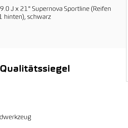
 9.0 J x 21" Supernova Sportline (Reifen
 hinten), schwarz
ualitätssiegel
ordwerkzeug